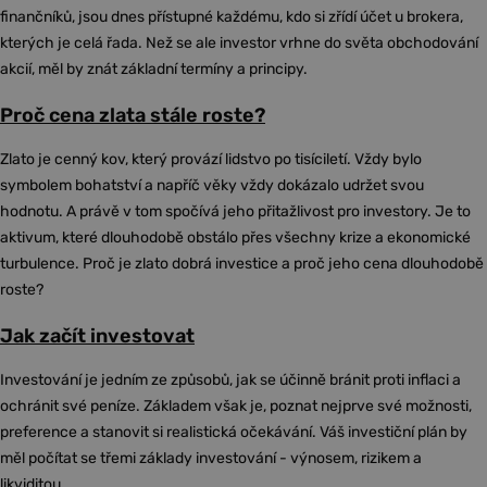
finančníků, jsou dnes přístupné každému, kdo si zřídí účet u brokera,
kterých je celá řada. Než se ale investor vrhne do světa obchodování
akcií, měl by znát základní termíny a principy.
Proč cena zlata stále roste?
Zlato je cenný kov, který provází lidstvo po tisíciletí. Vždy bylo
symbolem bohatství a napříč věky vždy dokázalo udržet svou
hodnotu. A právě v tom spočívá jeho přitažlivost pro investory. Je to
aktivum, které dlouhodobě obstálo přes všechny krize a ekonomické
turbulence. Proč je zlato dobrá investice a proč jeho cena dlouhodobě
roste?
Jak začít investovat
Investování je jedním ze způsobů, jak se účinně bránit proti inflaci a
ochránit své peníze. Základem však je, poznat nejprve své možnosti,
preference a stanovit si realistická očekávání. Váš investiční plán by
měl počítat se třemi základy investování - výnosem, rizikem a
likviditou.