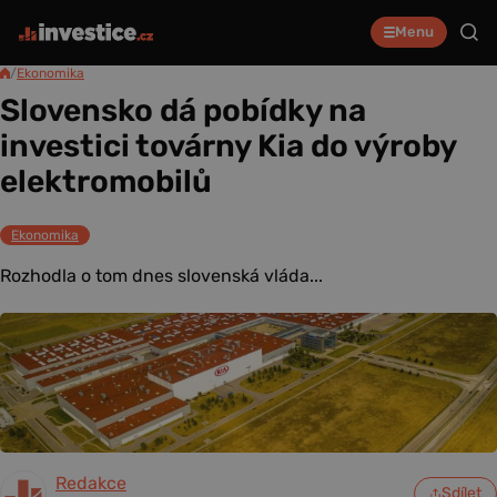
Menu
/
Ekonomika
Slovensko dá pobídky na
investici továrny Kia do výroby
elektromobilů
Ekonomika
Rozhodla o tom dnes slovenská vláda...
Redakce
Sdílet