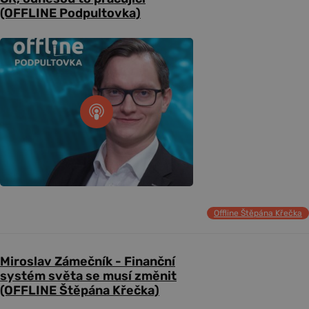
(OFFLINE Podpultovka)
Offline Štěpána Křečka
Miroslav Zámečník - Finanční
systém světa se musí změnit
(OFFLINE Štěpána Křečka)