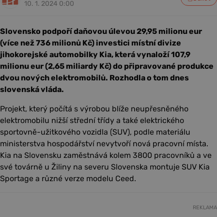
10. 1. 2024 0:00
Slovensko podpoří daňovou úlevou 29,95 milionu eur
(více než 736 milionů Kč) investici místní divize
jihokorejské automobilky Kia, která vynaloží 107,9
milionu eur (2,65 miliardy Kč) do připravované produkce
dvou nových elektromobilů. Rozhodla o tom dnes
slovenská vláda.
Projekt, který počítá s výrobou blíže neupřesněného
elektromobilu nižší střední třídy a také elektrického
sportovně-užitkového vozidla (SUV), podle materiálu
ministerstva hospodářství nevytvoří nová pracovní místa.
Kia na Slovensku zaměstnává kolem 3800 pracovníků a ve
své továrně u Žiliny na severu Slovenska montuje SUV Kia
Sportage a různé verze modelu Ceed.
REKLAMA