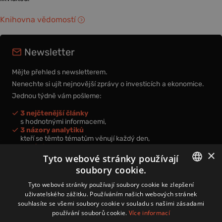
Knihovna vědomostí
Newsletter
Mějte přehled s newsletterem.
Nenechte si ujít nejnovější zprávy o investicích a ekonomice.
Jednou týdně vám pošleme:
3 nejčtenější články
s hodnotnými informacemi,
3 názory analytiků
kteří se těmto tématům věnují každý den,
nová videa a podcasty
×
k prohloubení vašich znalostí.
Tyto webové stránky používají
soubory cookie.
CZECH
Tyto webové stránky používají soubory cookie ke zlepšení
uživatelského zážitku. Používáním našich webových stránek
CZ
souhlasíte se všemi soubory cookie v souladu s našimi zásadami
Přihlášením k newsletteru vyjadřujete svůj souhlas s
podmínkami
používání souborů cookie.
Více informací
zpracování osobních údajů
.