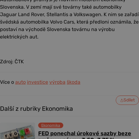
Slovenska. V zemí mají své továrny také automobilky
Jaguar Land Rover, Stellantis a Volkswagen. K nim se zařadí
švédská automobilka Volvo Cars, která předloni oznámila, že
postaví na východě Slovenska továrnu na výrobu
elektrických aut.
Zdroj: ČTK
Více o
auto
investice
výroba
škoda
Sdílet
Další z rubriky Ekonomika
Ekonomika
FED ponechal úrokové sazby beze