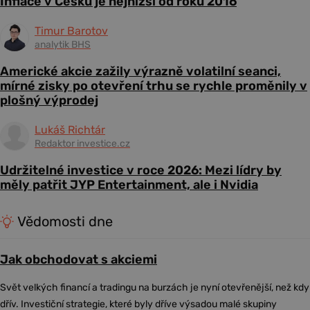
Inflace v Česku je nejnižší od roku 2016
Timur Barotov
analytik BHS
Americké akcie zažily výrazně volatilní seanci,
mírné zisky po otevření trhu se rychle proměnily v
plošný výprodej
Lukáš Richtár
Redaktor investice.cz
Udržitelné investice v roce 2026: Mezi lídry by
měly patřit JYP Entertainment, ale i Nvidia
Vědomosti dne
Jak obchodovat s akciemi
Svět velkých financí a tradingu na burzách je nyní otevřenější, než kdy
dřív. Investiční strategie, které byly dříve výsadou malé skupiny