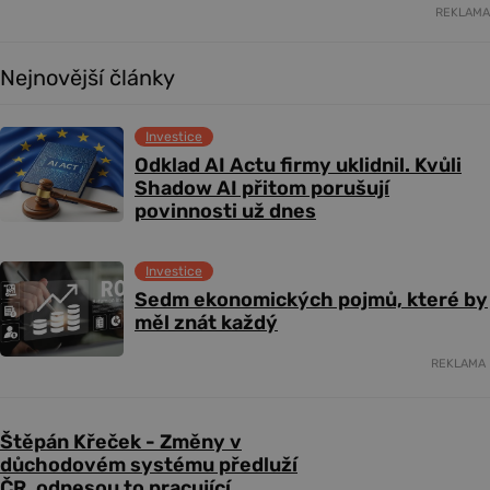
REKLAMA
Nejnovější články
Investice
Odklad AI Actu firmy uklidnil. Kvůli
Shadow AI přitom porušují
povinnosti už dnes
Investice
Sedm ekonomických pojmů, které by
měl znát každý
REKLAMA
Štěpán Křeček - Změny v
důchodovém systému předluží
ČR, odnesou to pracující