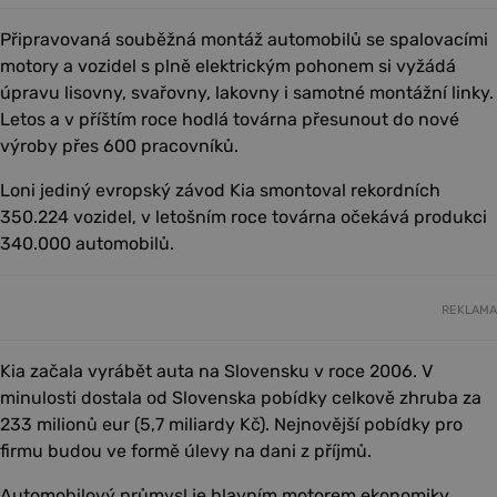
Připravovaná souběžná montáž automobilů se spalovacími
motory a vozidel s plně elektrickým pohonem si vyžádá
úpravu lisovny, svařovny, lakovny i samotné montážní linky.
Letos a v příštím roce hodlá továrna přesunout do nové
výroby přes 600 pracovníků.
Loni jediný evropský závod Kia smontoval rekordních
350.224 vozidel, v letošním roce továrna očekává produkci
340.000 automobilů.
REKLAMA
Kia začala vyrábět auta na Slovensku v roce 2006. V
minulosti dostala od Slovenska pobídky celkově zhruba za
233 milionů eur (5,7 miliardy Kč). Nejnovější pobídky pro
firmu budou ve formě úlevy na dani z příjmů.
Automobilový průmysl je hlavním motorem ekonomiky