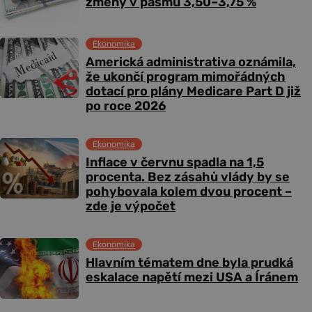
změny v pásmu 3,50–3,75 %
Ekonomika
Americká administrativa oznámila,
že ukončí program mimořádných
dotací pro plány Medicare Part D již
po roce 2026
Ekonomika
Inflace v červnu spadla na 1,5
procenta. Bez zásahů vlády by se
pohybovala kolem dvou procent –
zde je výpočet
Ekonomika
Hlavním tématem dne byla prudká
eskalace napětí mezi USA a Íránem