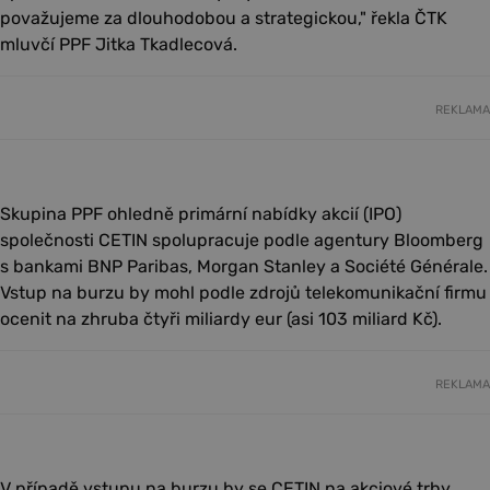
považujeme za dlouhodobou a strategickou," řekla ČTK
mluvčí PPF Jitka Tkadlecová.
REKLAMA
Skupina PPF ohledně primární nabídky akcií (IPO)
společnosti CETIN spolupracuje podle agentury Bloomberg
s bankami BNP Paribas, Morgan Stanley a Société Générale.
Vstup na burzu by mohl podle zdrojů telekomunikační firmu
ocenit na zhruba čtyři miliardy eur (asi 103 miliard Kč).
REKLAMA
V případě vstupu na burzu by se CETIN na akciové trhy