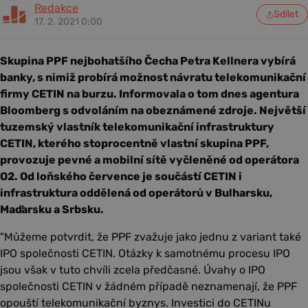
Redakce
Sdílet
17. 2. 2021 0:00
Skupina PPF nejbohatšího Čecha Petra Kellnera vybírá
banky, s nimiž probírá možnost návratu telekomunikační
firmy CETIN na burzu. Informovala o tom dnes agentura
Bloomberg s odvoláním na obeznámené zdroje. Největší
tuzemský vlastník telekomunikační infrastruktury
CETIN, kterého stoprocentně vlastní skupina PPF,
provozuje pevné a mobilní sítě vyčleněné od operátora
O2. Od loňského července je součástí CETIN i
infrastruktura oddělená od operátorů v Bulharsku,
Maďarsku a Srbsku.
"Můžeme potvrdit, že PPF zvažuje jako jednu z variant také
IPO společnosti CETIN. Otázky k samotnému procesu IPO
jsou však v tuto chvíli zcela předčasné. Úvahy o IPO
společnosti CETIN v žádném případě neznamenají, že PPF
opouští telekomunikační byznys. Investici do CETINu