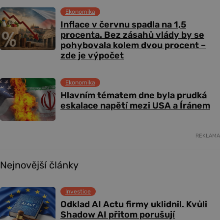
Ekonomika
Inflace v červnu spadla na 1,5
procenta. Bez zásahů vlády by se
pohybovala kolem dvou procent –
zde je výpočet
Ekonomika
Hlavním tématem dne byla prudká
eskalace napětí mezi USA a Íránem
REKLAMA
Nejnovější články
Investice
Odklad AI Actu firmy uklidnil. Kvůli
Shadow AI přitom porušují