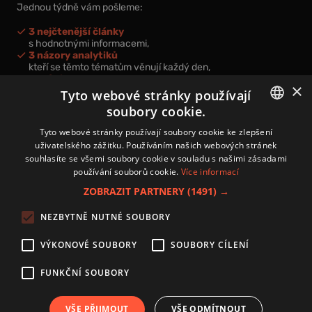
Jednou týdně vám pošleme:
3 nejčtenější články
s hodnotnými informacemi,
3 názory analytiků
kteří se těmto tématům věnují každý den,
nová videa a podcasty
×
k prohloubení vašich znalostí.
Tyto webové stránky používají
soubory cookie.
CZECH
Tyto webové stránky používají soubory cookie ke zlepšení
uživatelského zážitku. Používáním našich webových stránek
CZ
souhlasíte se všemi soubory cookie v souladu s našimi zásadami
Přihlášením k newsletteru vyjadřujete svůj souhlas s
podmínkami
používání souborů cookie.
Více informací
zpracování osobních údajů
.
ZOBRAZIT PARTNERY
(1491) →
Kontakt
NEZBYTNĚ NUTNÉ SOUBORY
Zásady používání souborů cookies
Zpracování osobních údajů
VÝKONOVÉ SOUBORY
SOUBORY CÍLENÍ
Autoři
Nastavení cookies
FUNKČNÍ SOUBORY
VŠE PŘIJMOUT
VŠE ODMÍTNOUT