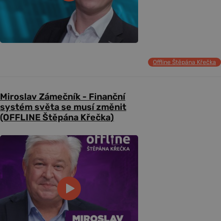
Offline Štěpána Křečka
Miroslav Zámečník - Finanční
systém světa se musí změnit
(OFFLINE Štěpána Křečka)