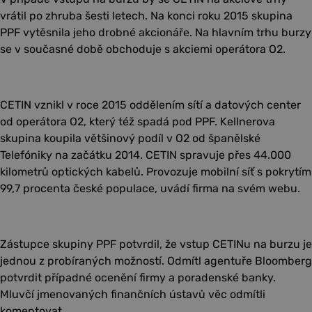
vrátil po zhruba šesti letech. Na konci roku 2015 skupina
PPF vytěsnila jeho drobné akcionáře. Na hlavním trhu burzy
se v současné době obchoduje s akciemi operátora O2.
CETIN vznikl v roce 2015 oddělením sítí a datových center
od operátora O2, který též spadá pod PPF. Kellnerova
skupina koupila většinový podíl v O2 od španělské
Telefóniky na začátku 2014. CETIN spravuje přes 44.000
kilometrů optických kabelů. Provozuje mobilní síť s pokrytím
99,7 procenta české populace, uvádí firma na svém webu.
Zástupce skupiny PPF potvrdil, že vstup CETINu na burzu je
jednou z probíraných možností. Odmítl agentuře Bloomberg
potvrdit případné ocenění firmy a poradenské banky.
Mluvčí jmenovaných finančních ústavů věc odmítli
komentovat.