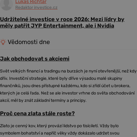
Lukáš Richtár
Redaktor investice.cz
Udržitelné investice v roce 2026: Mezi lídry by
měly patřit JYP Entertainment, ale i Nvidia
Vědomosti dne
Jak obchodovat s akciemi
Svět velkých financí a tradingu na burzách je nyní otevřenější, než kdy
dřív. Investiční strategie, které byly dříve výsadou malé skupiny
finančníků, jsou dnes přístupné každému, kdo si zřídí účet u brokera,
kterých je celá řada. Než se ale investor vrhne do světa obchodování
akcií, měl by znát základní termíny a principy.
Proč cena zlata stále roste?
Zlato je cenný kov, který provází lidstvo po tisíciletí. Vždy bylo
symbolem bohatství a napříč věky vždy dokázalo udržet svou