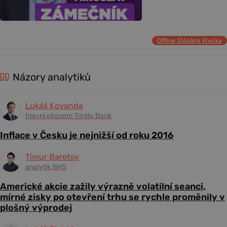
Offline Štěpána Křečka
Názory analytiků
Lukáš Kovanda
hlavní ekonom Trinity Bank
Inflace v Česku je nejnižší od roku 2016
Timur Barotov
analytik BHS
Americké akcie zažily výrazně volatilní seanci,
mírné zisky po otevření trhu se rychle proměnily v
plošný výprodej