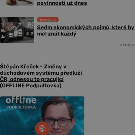
povinnosti už dnes
Investice
Sedm ekonomických pojmů, které by
měl znát každý
REKLAMA
Štěpán Křeček - Změny v
důchodovém systému předluží
ČR, odnesou to pracující
(OFFLINE Podpultovka)