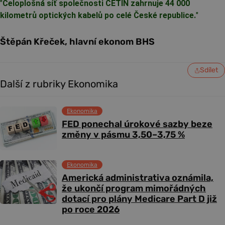
"
Celoplošná síť společnosti CETIN zahrnuje 44 000
kilometrů optických kabelů po celé České republice.
"
Štěpán Křeček, hlavní ekonom BHS
Sdílet
Další z rubriky Ekonomika
Ekonomika
FED ponechal úrokové sazby beze
změny v pásmu 3,50–3,75 %
Ekonomika
Americká administrativa oznámila,
že ukončí program mimořádných
dotací pro plány Medicare Part D již
po roce 2026