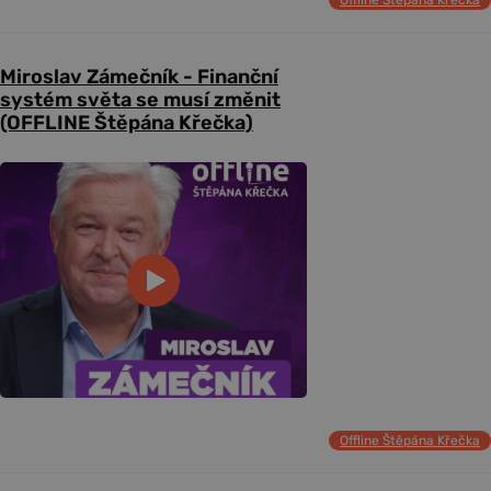
Offline Štěpána Křečka
Miroslav Zámečník - Finanční
systém světa se musí změnit
(OFFLINE Štěpána Křečka)
Offline Štěpána Křečka