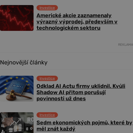
Investice
Americké akcie zaznamenaly
výrazný výprodej, především v
technologickém sektoru
REKLAMA
Nejnovější články
Investice
Odklad AI Actu firmy uklidnil. Kvůli
Shadow AI přitom porušují
povinnosti už dnes
Investice
Sedm ekonomických pojmů, které by
měl znát každý