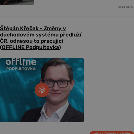
REKLAMA
Štěpán Křeček - Změny v
důchodovém systému předluží
ČR, odnesou to pracující
(OFFLINE Podpultovka)