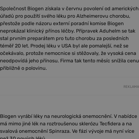
Společnost Biogen získala v červnu povolení od amerických
úřadů pro použití svého léku pro Alzheimerovu chorobu,
přestože podle názoru externí poradní komise Biogen
neprokázal klinický přínos léčby. Přípravek Aduhelm se tak
stal prvním preparátem pro tuto chorobu za posledních
téměř 20 let. Prodej léku v USA byl ale pomalejší, než se
očekávalo, protože nemocnice si stěžovaly, že vysoká cena
neodpovídá jeho přínosu. Firma tak tento měsíc snížila cenu
přibližně o polovinu.
REKLAMA
Biogen vyrábí léky na neurologická onemocnění. V nabídce
má mimo jiné lék na roztroušenou sklerózu Tecfidera a na
svalová onemocnění Spinraza. Ve fázi vývoje má nyní více
než 30 nových léků.