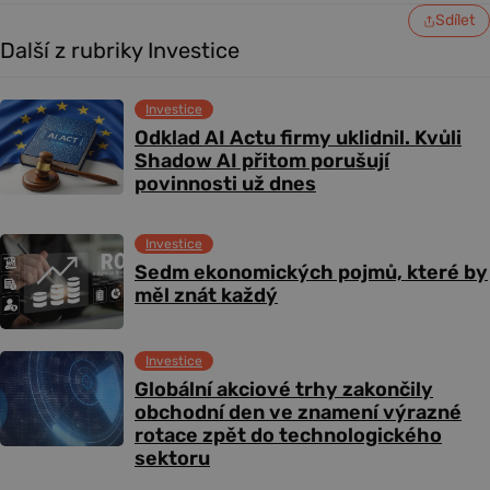
Sdílet
Další z rubriky Investice
Investice
Odklad AI Actu firmy uklidnil. Kvůli
Shadow AI přitom porušují
povinnosti už dnes
Investice
Sedm ekonomických pojmů, které by
měl znát každý
Investice
Globální akciové trhy zakončily
obchodní den ve znamení výrazné
rotace zpět do technologického
sektoru