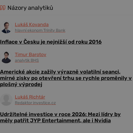
Názory analytiků
Lukáš Kovanda
hlavní ekonom Trinity Bank
Inflace v Česku je nejnižší od roku 2016
Timur Barotov
analytik BHS
Americké akcie zažily výrazně volatilní seanci,
mírné zisky po otevření trhu se rychle proměnily v
plošný výprodej
Lukáš Richtár
Redaktor investice.cz
Udržitelné investice v roce 2026: Mezi lídry by
měly patřit JYP Entertainment, ale i Nvidia