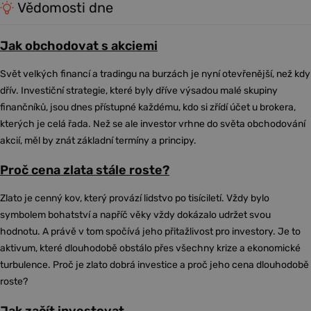
Vědomosti dne
Jak obchodovat s akciemi
Svět velkých financí a tradingu na burzách je nyní otevřenější, než kdy
dřív. Investiční strategie, které byly dříve výsadou malé skupiny
finančníků, jsou dnes přístupné každému, kdo si zřídí účet u brokera,
kterých je celá řada. Než se ale investor vrhne do světa obchodování
akcií, měl by znát základní termíny a principy.
Proč cena zlata stále roste?
Zlato je cenný kov, který provází lidstvo po tisíciletí. Vždy bylo
symbolem bohatství a napříč věky vždy dokázalo udržet svou
hodnotu. A právě v tom spočívá jeho přitažlivost pro investory. Je to
aktivum, které dlouhodobě obstálo přes všechny krize a ekonomické
turbulence. Proč je zlato dobrá investice a proč jeho cena dlouhodobě
roste?