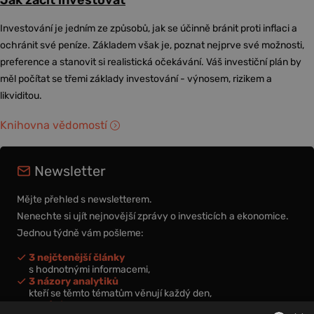
Jak začít investovat
Investování je jedním ze způsobů, jak se účinně bránit proti inflaci a
ochránit své peníze. Základem však je, poznat nejprve své možnosti,
preference a stanovit si realistická očekávání. Váš investiční plán by
měl počítat se třemi základy investování - výnosem, rizikem a
likviditou.
Knihovna vědomostí
Newsletter
Mějte přehled s newsletterem.
Nenechte si ujít nejnovější zprávy o investicích a ekonomice.
Jednou týdně vám pošleme:
3 nejčtenější články
s hodnotnými informacemi,
3 názory analytiků
kteří se těmto tématům věnují každý den,
nová videa a podcasty