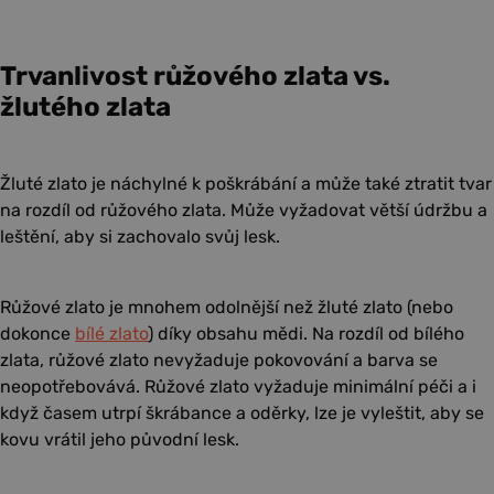
Trvanlivost růžového zlata vs.
žlutého zlata
Žluté zlato
je náchylné k poškrábání a může také ztratit tvar
na rozdíl od růžového zlata. Může vyžadovat větší údržbu a
leštění, aby si zachovalo svůj lesk.
Růžové zlato
je mnohem odolnější než žluté zlato (nebo
dokonce
bílé zlato
) díky obsahu mědi. Na rozdíl od bílého
zlata, růžové zlato nevyžaduje pokovování a barva se
neopotřebovává. Růžové zlato vyžaduje minimální péči a i
když časem utrpí škrábance a oděrky, lze je vyleštit, aby se
kovu vrátil jeho původní lesk.