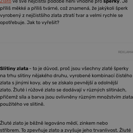
Zlato
ve své nejčistší podobě není vhodné pro
šperky
. Je
příliš měkké a příliš tvárné, což znamená, že jakýkoli šperk
vyrobený z nejčistšího zlata ztratí tvar a velmi rychle se
opotřebuje. Jak to vyřešit?
REKLAMA
Slitiny zlata
- to je důvod, proč jsou všechny zlaté šperky
na trhu slitiny nějakého druhu, vyrobené kombinací čistého
zlata s jinými kovy, aby se získalo pevnější a odolnější
zlato. Žluté i růžové zlato se dodávají v různých slitinách,
přičemž síla a barva jsou ovlivněny různým množstvím zlata
použitého ve slitině.
Žluté zlato
je běžně legováno mědí, zinkem nebo
stříbrem. To zpevňuje zlato a zvyšuje jeho trvanlivost. Žluté