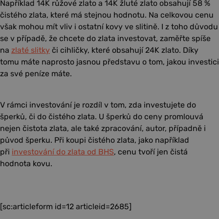
Například 14K růžové zlato a 14K žluté zlato obsahují 58 %
čistého zlata, které má stejnou hodnotu. Na celkovou cenu
však mohou mít vliv i ostatní kovy ve slitině. I z toho důvodu
se v případě, že chcete do zlata investovat, zaměřte spíše
na
zlaté slitky
či cihličky, které obsahují 24K zlato. Díky
tomu máte naprosto jasnou představu o tom, jakou investici
za své peníze máte.
V rámci investování je rozdíl v tom, zda investujete do
šperků, či do čistého zlata. U šperků do ceny promlouvá
nejen čistota zlata, ale také zpracování, autor, případně i
původ šperku. Při koupi čistého zlata, jako například
při
investování do zlata od BHS
, cenu tvoří jen čistá
hodnota kovu.
[sc:articleform id=12 articleid=2685]