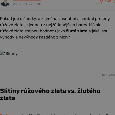
Sdílet
23. 12. 2022 0:00
Pokud jde o šperky, a zejména zásnubní a snubní prsteny,
růžové zlato je jednou z nejžádanějších barev. Má ale
růžové zlato stejnou hodnotu jako
žluté zlato
a jaké jsou
výhody a nevýhody každého z nich?
REKLAMA
Slitiny růžového zlata vs. žlutého
zlata