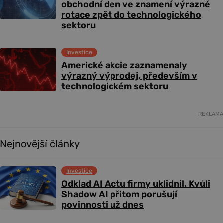
obchodní den ve znamení výrazné
rotace zpět do technologického
sektoru
Investice
Americké akcie zaznamenaly
výrazný výprodej, především v
technologickém sektoru
REKLAMA
Nejnovější články
Investice
Odklad AI Actu firmy uklidnil. Kvůli
Shadow AI přitom porušují
povinnosti už dnes