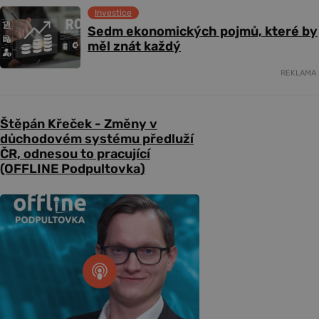
Investice
Sedm ekonomických pojmů, které by
měl znát každý
REKLAMA
Štěpán Křeček - Změny v
důchodovém systému předluží
ČR, odnesou to pracující
(OFFLINE Podpultovka)