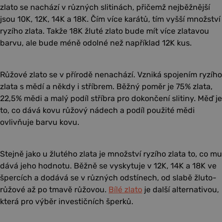
zlato se nachází v různých slitinách, přičemž nejběžnější
jsou 10K, 12K, 14K a 18K. Čím více karátů, tím vyšší množství
ryzího zlata. Takže 18K žluté zlato bude mít více zlatavou
barvu, ale bude méně odolné než například 12K kus.
Růžové zlato
se v přírodě nenachází. Vzniká spojením ryzího
zlata s mědí a někdy i stříbrem. Běžný poměr je 75% zlata,
22,5% mědi a malý podíl stříbra pro dokončení slitiny. Měď je
to, co dává kovu růžový nádech a podíl použité mědi
ovlivňuje barvu kovu.
Stejně jako u žlutého zlata je množství ryzího zlata to, co mu
dává jeho hodnotu. Běžně se vyskytuje v 12K, 14K a 18K ve
špercích a dodává se v různých odstínech, od slabě žluto-
růžové až po tmavě růžovou.
Bílé zlato
je další alternativou,
která pro výběr investičních šperků.