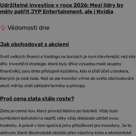
Udržitelné investice v roce 2026: Mezi lídry by
měly patřit JYP Entertainment, ale i Nvidia
Vědomosti dne
Jak obchodovat s akciemi
Svět velkých financí a tradingu na burzách je nyní otevřenější, než kdy
dřív. Investiční strategie, které byly dříve výsadou malé skupiny
finančníků, jsou dnes přístupné každému, kdo si zřídí účet u brokera,
kterých je celá řada. Než se ale investor vrhne do světa obchodování
akcií, měl by znát základní termíny a principy.
Proč cena zlata stále roste?
Zlato je cenný kov, který provází lidstvo po tisíciletí. Vždy bylo
symbolem bohatství a napříč věky vždy dokázalo udržet svou
hodnotu. A právě v tom spočívá jeho přitažlivost pro investory. Je to
aktivum, které dlouhodobě obstálo přes všechny krize a ekonomické