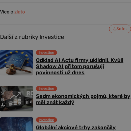
Více o
zlato
Sdílet
Další z rubriky Investice
Investice
Odklad AI Actu firmy uklidnil. Kvůli
Shadow AI přitom porušují
povinnosti už dnes
Investice
Sedm ekonomických pojmů, které by
měl znát každý
Investice
Globální akciové trhy zakončily