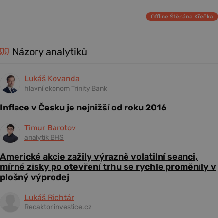
Offline Štěpána Křečka
Názory analytiků
Lukáš Kovanda
hlavní ekonom Trinity Bank
Inflace v Česku je nejnižší od roku 2016
Timur Barotov
analytik BHS
Americké akcie zažily výrazně volatilní seanci,
mírné zisky po otevření trhu se rychle proměnily v
plošný výprodej
Lukáš Richtár
Redaktor investice.cz