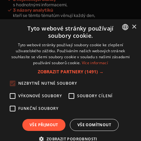
s hodnotnými informacemi,
3 názory analytiků
kteří se těmto tématům věnují každý den,
nová videa a podcasty
×
k prohloubení vašich znalostí.
Tyto webové stránky používají
soubory cookie.
CZECH
Tyto webové stránky používají soubory cookie ke zlepšení
uživatelského zážitku. Používáním našich webových stránek
CZ
souhlasíte se všemi soubory cookie v souladu s našimi zásadami
Přihlášením k newsletteru vyjadřujete svůj souhlas s
podmínkami
používání souborů cookie.
Více informací
zpracování osobních údajů
.
ZOBRAZIT PARTNERY
(1491) →
Kontakt
NEZBYTNĚ NUTNÉ SOUBORY
Zásady používání souborů cookies
Zpracování osobních údajů
VÝKONOVÉ SOUBORY
SOUBORY CÍLENÍ
Autoři
Nastavení cookies
FUNKČNÍ SOUBORY
VŠE PŘIJMOUT
VŠE ODMÍTNOUT
Copyright 2024 © Investice.cz. Všechna práva vyhrazena.
ZOBRAZIT PODROBNOSTI