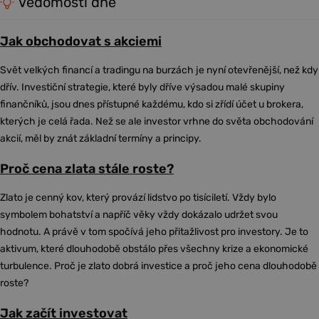
Vědomosti dne
Jak obchodovat s akciemi
Svět velkých financí a tradingu na burzách je nyní otevřenější, než kdy
dřív. Investiční strategie, které byly dříve výsadou malé skupiny
finančníků, jsou dnes přístupné každému, kdo si zřídí účet u brokera,
kterých je celá řada. Než se ale investor vrhne do světa obchodování
akcií, měl by znát základní termíny a principy.
Proč cena zlata stále roste?
Zlato je cenný kov, který provází lidstvo po tisíciletí. Vždy bylo
symbolem bohatství a napříč věky vždy dokázalo udržet svou
hodnotu. A právě v tom spočívá jeho přitažlivost pro investory. Je to
aktivum, které dlouhodobě obstálo přes všechny krize a ekonomické
turbulence. Proč je zlato dobrá investice a proč jeho cena dlouhodobě
roste?
Jak začít investovat