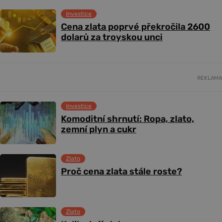
Investice
Cena zlata poprvé překročila 2600
dolarů za troyskou unci
REKLAMA
Investice
Komoditní shrnutí: Ropa, zlato,
zemní plyn a cukr
Zlato
Proč cena zlata stále roste?
Zlato