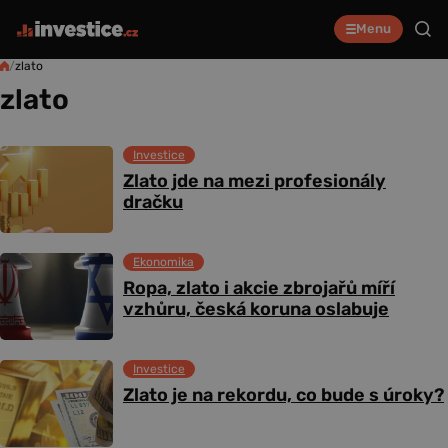
Menu
/
zlato
zlato
Investice
Zlato jde na mezi profesionály
dračku
Ekonomika
Ropa, zlato i akcie zbrojařů míří
vzhůru, česká koruna oslabuje
Investice
Zlato je na rekordu, co bude s úroky?