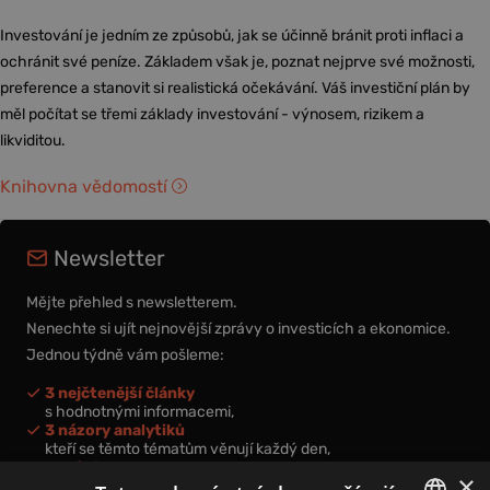
Investování je jedním ze způsobů, jak se účinně bránit proti inflaci a
ochránit své peníze. Základem však je, poznat nejprve své možnosti,
preference a stanovit si realistická očekávání. Váš investiční plán by
měl počítat se třemi základy investování - výnosem, rizikem a
likviditou.
Knihovna vědomostí
Newsletter
Mějte přehled s newsletterem.
Nenechte si ujít nejnovější zprávy o investicích a ekonomice.
Jednou týdně vám pošleme:
3 nejčtenější články
s hodnotnými informacemi,
3 názory analytiků
kteří se těmto tématům věnují každý den,
nová videa a podcasty
×
k prohloubení vašich znalostí.