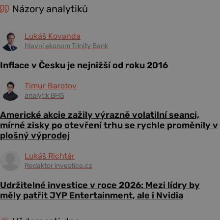
Názory analytiků
Lukáš Kovanda
hlavní ekonom Trinity Bank
Inflace v Česku je nejnižší od roku 2016
Timur Barotov
analytik BHS
Americké akcie zažily výrazně volatilní seanci,
mírné zisky po otevření trhu se rychle proměnily v
plošný výprodej
Lukáš Richtár
Redaktor investice.cz
Udržitelné investice v roce 2026: Mezi lídry by
měly patřit JYP Entertainment, ale i Nvidia