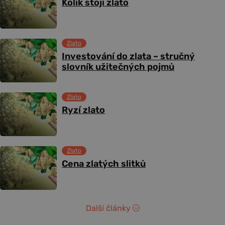
Kolik stojí zlato
Zlato
Investování do zlata – stručný
slovník užitečných pojmů
Zlato
Ryzí zlato
Zlato
Cena zlatých slitků
Další články