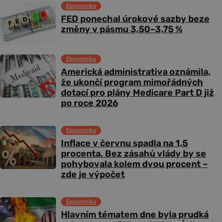
Ekonomika
FED ponechal úrokové sazby beze
změny v pásmu 3,50–3,75 %
Ekonomika
Americká administrativa oznámila,
že ukončí program mimořádných
dotací pro plány Medicare Part D již
po roce 2026
Ekonomika
Inflace v červnu spadla na 1,5
procenta. Bez zásahů vlády by se
pohybovala kolem dvou procent –
zde je výpočet
Ekonomika
Hlavním tématem dne byla prudká