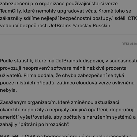
zabezpečení pro organizace používající starší verze
TeamCity, které nemohly upgradovat včas. Kromě toho se
zákazníky sdílíme nejlepší bezpečnostní postupy," sdělil ČTK
vedoucí bezpečnosti JetBrains Yaroslav Russkih.
REKLAMA
Podle statistik, které má JetBrains k dispozici, v současnosti
provozují neopravený software méně než dvě procenta
uživatelů. Firma dodala, že chyba zabezpečení se týká
pouze místních případů, zatímco cloudová verze ovlivněna
nebyla.
Zasaženým organizacím, které zmíněnou aktualizaci
okamžitě nepoužily a nepřijaly ani jiná opatření, doporučují
američtí vyšetřovatelé, aby počítaly s narušením systémů a
zahájily "pátrání po hrozbách".
NSA, FBI a CISA na hodnocení problému spolupracovaly s