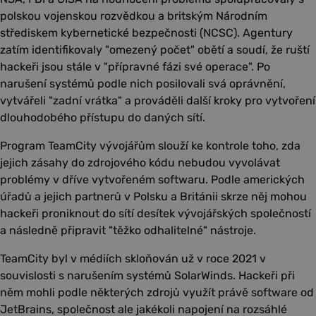
polskou vojenskou rozvědkou a britským Národním
střediskem kybernetické bezpečnosti (NCSC). Agentury
zatím identifikovaly "omezený počet" obětí a soudí, že ruští
hackeři jsou stále v "přípravné fázi své operace". Po
narušení systémů podle nich posilovali svá oprávnění,
vytvářeli "zadní vrátka" a prováděli další kroky pro vytvoření
dlouhodobého přístupu do daných sítí.
Program TeamCity vývojářům slouží ke kontrole toho, zda
jejich zásahy do zdrojového kódu nebudou vyvolávat
problémy v dříve vytvořeném softwaru. Podle amerických
úřadů a jejich partnerů v Polsku a Británii skrze něj mohou
hackeři proniknout do sítí desítek vývojářských společností
a následně připravit "těžko odhalitelné" nástroje.
TeamCity byl v médiích skloňován už v roce 2021 v
souvislosti s narušením systémů SolarWinds. Hackeři při
něm mohli podle některých zdrojů využít právě software od
JetBrains, společnost ale jakékoli napojení na rozsáhlé