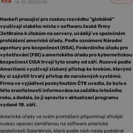
14. 12. 2023 0:00
Hackeři pracující pro ruskou rozvědku "globálně"
využívají slabého místa v softwaru české firmy
JetBrains k útokům na servery, uvádějí ve společném
prohlášení americké úřady. Podle oznámení Národní
agentury pro bezpečnost (NSA), Federálního úřadu pro
vyšetřování (FBI) a amerického úřadu pro kybernetickou
bezpečnost CISA trvají tyto snahy od září. Rusové podle
Američanů využívají získaný přístup ke krokům, kterými
by si zajistili trvalý přístup do narušených systémů.
Firma ve vyjádření poskytnutém ČTK uvedla, že byla o
této zranitelnosti informována na začátku letošního
roku, a dodala, že ji opravila v aktualizaci programu
vydané 18. září.
Americké úřady ve svém prohlášení připomínají dřívější
ruskou operaci zaměřenou na software americké
společnosti SolarWinds, která podle nich nesla podobné