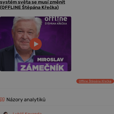
systém světa se musí změnit
(OFFLINE Štěpána Křečka)
Offline Štěpána Křečka
Názory analytiků
Lukáš Kovanda