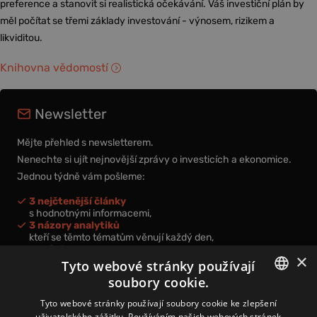
preference a stanovit si realistická očekávání. Váš investiční plán by
měl počítat se třemi základy investování - výnosem, rizikem a
likviditou.
Knihovna vědomostí
Newsletter
Mějte přehled s newsletterem.
Nenechte si ujít nejnovější zprávy o investicích a ekonomice.
Jednou týdně vám pošleme:
3 nejčtenější články
s hodnotnými informacemi,
3 názory analytiků
kteří se těmto tématům věnují každý den,
nová videa a podcasty
×
k prohloubení vašich znalostí.
Tyto webové stránky používají
soubory cookie.
CZECH
Tyto webové stránky používají soubory cookie ke zlepšení
uživatelského zážitku. Používáním našich webových stránek