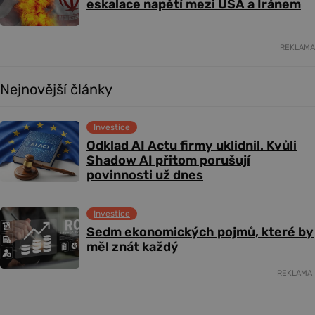
eskalace napětí mezi USA a Íránem
REKLAMA
Nejnovější články
Investice
Odklad AI Actu firmy uklidnil. Kvůli
Shadow AI přitom porušují
povinnosti už dnes
Investice
Sedm ekonomických pojmů, které by
měl znát každý
REKLAMA