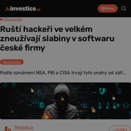
Menu
/
Ekonomika
Ruští hackeři ve velkém
zneužívají slabiny v softwaru
české firmy
Ekonomika
Podle oznámení NSA, FBI a CISA trvají tyto snahy od září...
Redakce
Sdílet