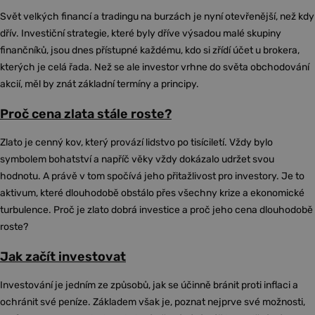
Svět velkých financí a tradingu na burzách je nyní otevřenější, než kdy
dřív. Investiční strategie, které byly dříve výsadou malé skupiny
finančníků, jsou dnes přístupné každému, kdo si zřídí účet u brokera,
kterých je celá řada. Než se ale investor vrhne do světa obchodování
akcií, měl by znát základní termíny a principy.
Proč cena zlata stále roste?
Zlato je cenný kov, který provází lidstvo po tisíciletí. Vždy bylo
symbolem bohatství a napříč věky vždy dokázalo udržet svou
hodnotu. A právě v tom spočívá jeho přitažlivost pro investory. Je to
aktivum, které dlouhodobě obstálo přes všechny krize a ekonomické
turbulence. Proč je zlato dobrá investice a proč jeho cena dlouhodobě
roste?
Jak začít investovat
Investování je jedním ze způsobů, jak se účinně bránit proti inflaci a
ochránit své peníze. Základem však je, poznat nejprve své možnosti,