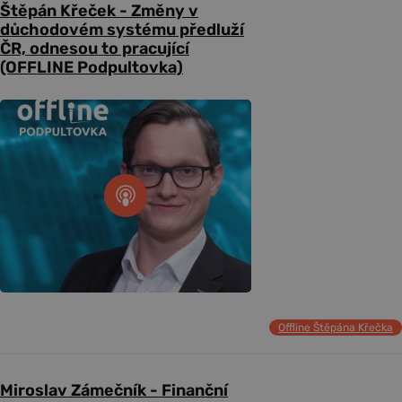
Štěpán Křeček - Změny v
důchodovém systému předluží
ČR, odnesou to pracující
(OFFLINE Podpultovka)
Offline Štěpána Křečka
Miroslav Zámečník - Finanční