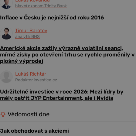
hlavní ekonom Trinity Bank
Inflace v Česku je nejnižší od roku 2016
Timur Barotov
analytik BHS
Americké akcie zažily výrazně volatilní seanci,
mírné zisky po otevření trhu se rychle proměnily v
plošný výprodej
Lukáš Richtár
Redaktor investice.cz
Udržitelné investice v roce 2026: Mezi lídry by
měly patřit JYP Entertainment, ale i Nvidia
Vědomosti dne
Jak obchodovat s akciemi