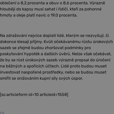
oblečení o 8,2 procenta a obuv o 8,6 procenta. Výrazně
hlouběji do kapsy musí sahat i řidiči, kteří za pohonné
hmoty a oleje platí navíc o 19,0 procenta.
Na zdražování nejvíce doplatí lidé, kterým se nezvyšují, či
dokonce klesají příjmy. Kvůli očekávanému růstu úrokových
sazeb se zřejmě budou zhoršovat podmínky pro
poskytování hypoték a dalších úvěrů. Nelze však očekávat,
že by se růst úrokových sazeb výrazně propsal do úročení
na běžných a spořicích účtech. Lidé proto budou muset
investovat naspořené prostředky, nebo se budou muset
smířit se snižováním kupní síly svých úspor.
[sc:articleform id=10 articleid=1558]