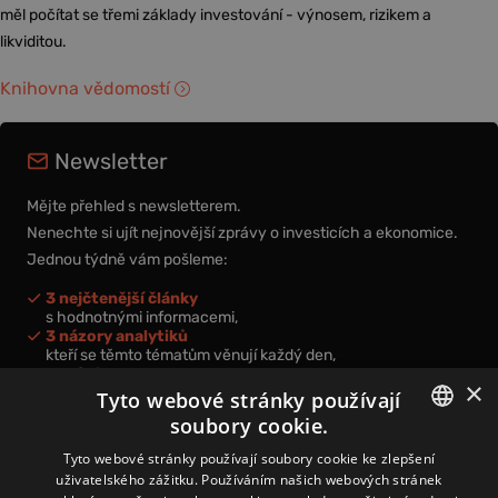
měl počítat se třemi základy investování - výnosem, rizikem a
likviditou.
Knihovna vědomostí
Newsletter
Mějte přehled s newsletterem.
Nenechte si ujít nejnovější zprávy o investicích a ekonomice.
Jednou týdně vám pošleme:
3 nejčtenější články
s hodnotnými informacemi,
3 názory analytiků
kteří se těmto tématům věnují každý den,
nová videa a podcasty
×
k prohloubení vašich znalostí.
Tyto webové stránky používají
soubory cookie.
CZECH
Tyto webové stránky používají soubory cookie ke zlepšení
uživatelského zážitku. Používáním našich webových stránek
CZ