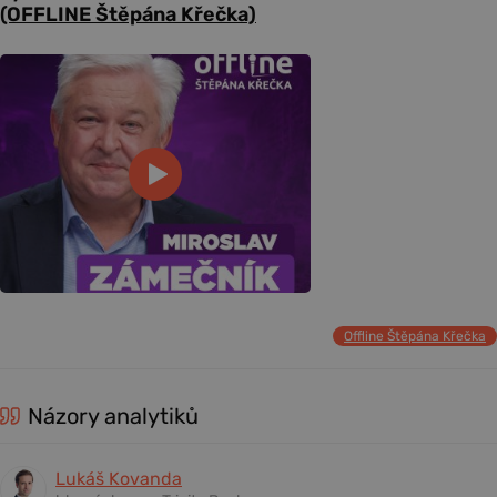
(OFFLINE Štěpána Křečka)
Offline Štěpána Křečka
Názory analytiků
Lukáš Kovanda