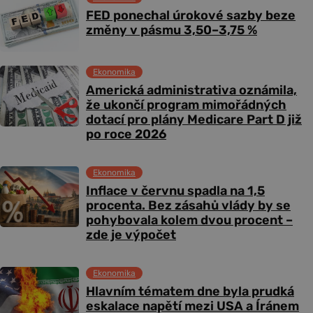
FED ponechal úrokové sazby beze
změny v pásmu 3,50–3,75 %
Ekonomika
Americká administrativa oznámila,
že ukončí program mimořádných
dotací pro plány Medicare Part D již
po roce 2026
Ekonomika
Inflace v červnu spadla na 1,5
procenta. Bez zásahů vlády by se
pohybovala kolem dvou procent –
zde je výpočet
Ekonomika
Hlavním tématem dne byla prudká
eskalace napětí mezi USA a Íránem