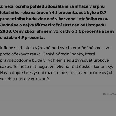
Z meziročního pohledu dosáhla míra inflace v srpnu
letošního roku na úroveň 4,1 procenta, což bylo o 0,7
procentního bodu více než v červenci letošního roku.
Jedná se o nejvyšší meziroční růst cen od listopadu
2008. Ceny zboží úhrnem vzrostly o 3,6 procenta a ceny
služeb o 4,9 procenta.
Inflace se dostala výrazně nad své toleranční pásmo. Lze
proto očekávat reakci České národní banky, která
pravděpodobně bude v rychlém sledu zvyšovat úrokové
sazby. To může mít negativní vliv na růst české ekonomiky.
Navíc dojde ke zvýšení rozdílu mezi nastavením úrokových
sazeb u nás a v eurozóně.
REKLAMA