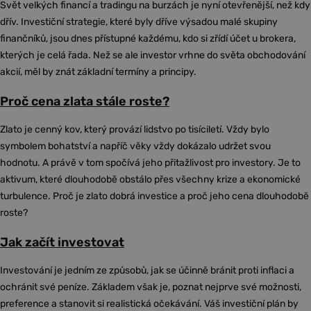
Svět velkých financí a tradingu na burzách je nyní otevřenější, než kdy
dřív. Investiční strategie, které byly dříve výsadou malé skupiny
finančníků, jsou dnes přístupné každému, kdo si zřídí účet u brokera,
kterých je celá řada. Než se ale investor vrhne do světa obchodování
akcií, měl by znát základní termíny a principy.
Proč cena zlata stále roste?
Zlato je cenný kov, který provází lidstvo po tisíciletí. Vždy bylo
symbolem bohatství a napříč věky vždy dokázalo udržet svou
hodnotu. A právě v tom spočívá jeho přitažlivost pro investory. Je to
aktivum, které dlouhodobě obstálo přes všechny krize a ekonomické
turbulence. Proč je zlato dobrá investice a proč jeho cena dlouhodobě
roste?
Jak začít investovat
Investování je jedním ze způsobů, jak se účinně bránit proti inflaci a
ochránit své peníze. Základem však je, poznat nejprve své možnosti,
preference a stanovit si realistická očekávání. Váš investiční plán by