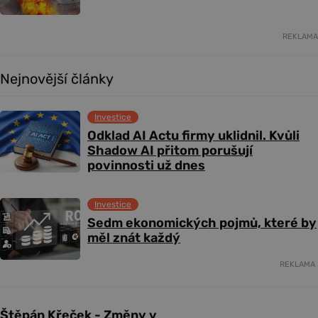
REKLAMA
Nejnovější články
Investice
Odklad AI Actu firmy uklidnil. Kvůli
Shadow AI přitom porušují
povinnosti už dnes
Investice
Sedm ekonomických pojmů, které by
měl znát každý
REKLAMA
Štěpán Křeček - Změny v