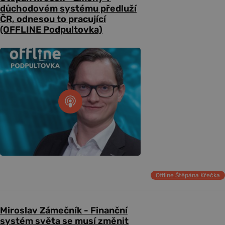
důchodovém systému předluží
ČR, odnesou to pracující
(OFFLINE Podpultovka)
Offline Štěpána Křečka
Miroslav Zámečník - Finanční
systém světa se musí změnit