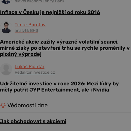
hlavní ekonom Trinity Bank
Inflace v Česku je nejnižší od roku 2016
Timur Barotov
analytik BHS
Americké akcie zažily výrazně volatilní seanci,
mírné zisky po otevření trhu se rychle proměnily v
plošný výprodej
Lukáš Richtár
Redaktor investice.cz
Udržitelné investice v roce 2026: Mezi lídry by
měly patřit JYP Entertainment, ale i Nvidia
Vědomosti dne
Jak obchodovat s akciemi