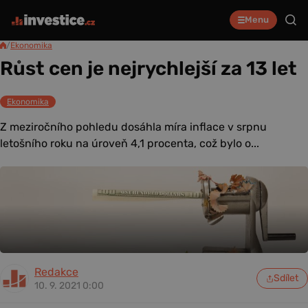
Menu
/
Ekonomika
Růst cen je nejrychlejší za 13 let
Ekonomika
Z meziročního pohledu dosáhla míra inflace v srpnu
letošního roku na úroveň 4,1 procenta, což bylo o...
Redakce
Sdílet
10. 9. 2021 0:00