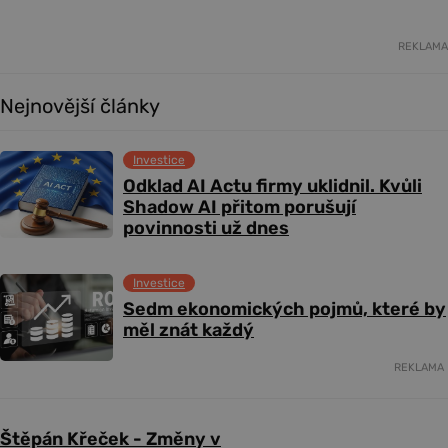
REKLAMA
Nejnovější články
Investice
Odklad AI Actu firmy uklidnil. Kvůli
Shadow AI přitom porušují
povinnosti už dnes
Investice
Sedm ekonomických pojmů, které by
měl znát každý
REKLAMA
Štěpán Křeček - Změny v