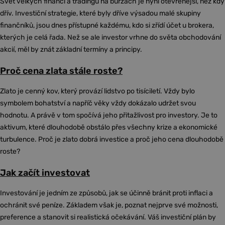
Svět velkých financí a tradingu na burzách je nyní otevřenější, než kdy
dřív. Investiční strategie, které byly dříve výsadou malé skupiny
finančníků, jsou dnes přístupné každému, kdo si zřídí účet u brokera,
kterých je celá řada. Než se ale investor vrhne do světa obchodování
akcií, měl by znát základní termíny a principy.
Proč cena zlata stále roste?
Zlato je cenný kov, který provází lidstvo po tisíciletí. Vždy bylo
symbolem bohatství a napříč věky vždy dokázalo udržet svou
hodnotu. A právě v tom spočívá jeho přitažlivost pro investory. Je to
aktivum, které dlouhodobě obstálo přes všechny krize a ekonomické
turbulence. Proč je zlato dobrá investice a proč jeho cena dlouhodobě
roste?
Jak začít investovat
Investování je jedním ze způsobů, jak se účinně bránit proti inflaci a
ochránit své peníze. Základem však je, poznat nejprve své možnosti,
preference a stanovit si realistická očekávání. Váš investiční plán by