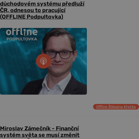
důchodovém systému předluží
ČR, odnesou to pracující
(OFFLINE Podpultovka)
Offline Štěpána Křečka
Miroslav Zámečník - Finanční
systém světa se musí změnit