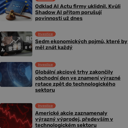
Odklad AI Actu firmy uklidnil. Kvůli
Shadow AI přitom porušují
povinnosti už dnes
Investice
Sedm ekonomických pojmů, které by
měl znát každý
Investice
Globální akciové trhy zakončily
obchodní den ve znamení výrazné
rotace zpět do technologického
sektoru
Investice
Americké akcie zaznamenaly
výrazný výprodej, především v
technologickém sektoru