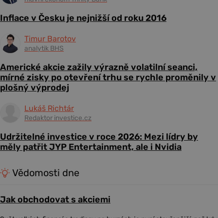
Inflace v Česku je nejnižší od roku 2016
Timur Barotov
analytik BHS
Americké akcie zažily výrazně volatilní seanci,
mírné zisky po otevření trhu se rychle proměnily v
plošný výprodej
Lukáš Richtár
Redaktor investice.cz
Udržitelné investice v roce 2026: Mezi lídry by
měly patřit JYP Entertainment, ale i Nvidia
Vědomosti dne
Jak obchodovat s akciemi