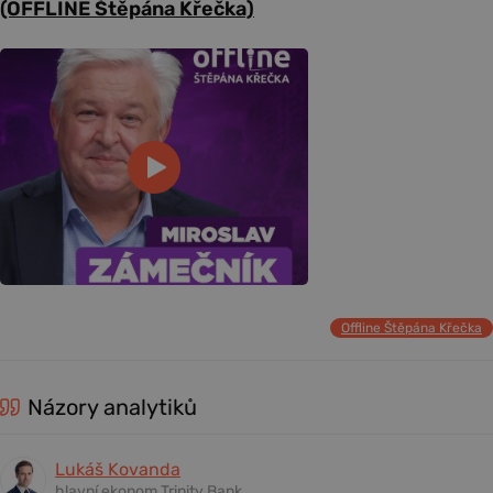
(OFFLINE Štěpána Křečka)
Offline Štěpána Křečka
Názory analytiků
Lukáš Kovanda
hlavní ekonom Trinity Bank