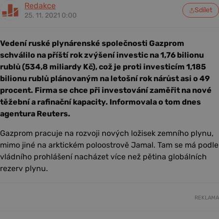
Redakce
Sdílet
25. 11. 2021 0:00
Vedení ruské plynárenské společnosti Gazprom
schválilo na příští rok zvýšení investic na 1,76 bilionu
rublů (534,8 miliardy Kč), což je proti investicím 1,185
bilionu rublů plánovaným na letošní rok nárůst asi o 49
procent. Firma se chce při investování zaměřit na nové
těžební a rafinační kapacity. Informovala o tom dnes
agentura Reuters.
Gazprom pracuje na rozvoji nových ložisek zemního plynu,
mimo jiné na arktickém poloostrově Jamal. Tam se má podle
vládního prohlášení nacházet více než pětina globálních
rezerv plynu.
REKLAMA