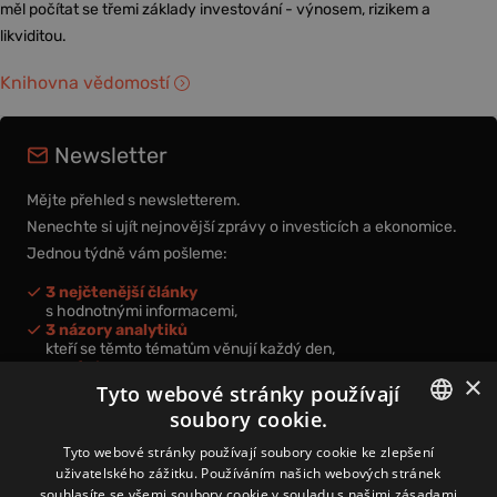
měl počítat se třemi základy investování - výnosem, rizikem a
likviditou.
Knihovna vědomostí
Newsletter
Mějte přehled s newsletterem.
Nenechte si ujít nejnovější zprávy o investicích a ekonomice.
Jednou týdně vám pošleme:
3 nejčtenější články
s hodnotnými informacemi,
3 názory analytiků
kteří se těmto tématům věnují každý den,
nová videa a podcasty
×
k prohloubení vašich znalostí.
Tyto webové stránky používají
soubory cookie.
CZECH
Tyto webové stránky používají soubory cookie ke zlepšení
uživatelského zážitku. Používáním našich webových stránek
CZ
souhlasíte se všemi soubory cookie v souladu s našimi zásadami
Přihlášením k newsletteru vyjadřujete svůj souhlas s
podmínkami