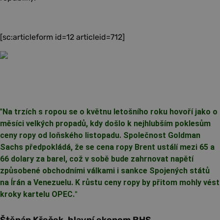
[sc:articleform id=12 articleid=712]
"
Na trzích s ropou se o květnu letošního roku hovoří jako o
měsíci velkých propadů, kdy došlo k nejhlubším poklesům
ceny ropy od loňského listopadu. Společnost Goldman
Sachs předpokládá, že se cena ropy Brent ustálí mezi 65 a
66 dolary za barel, což v sobě bude zahrnovat napětí
způsobené obchodními válkami i sankce Spojených států
na Írán a Venezuelu. K růstu ceny ropy by přitom mohly vést
kroky kartelu OPEC.
"