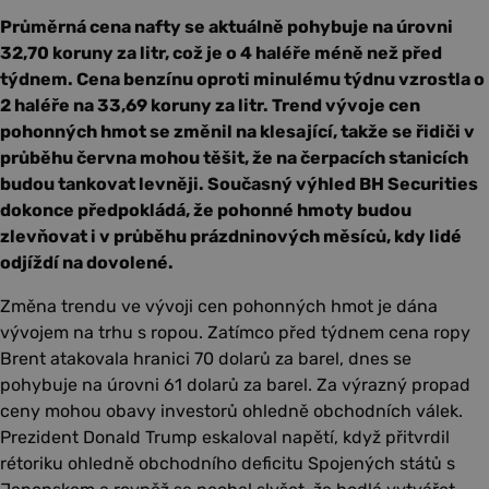
Průměrná cena nafty se aktuálně pohybuje na úrovni
32,70 koruny za litr, což je o 4 haléře méně než před
týdnem. Cena benzínu oproti minulému týdnu vzrostla o
2 haléře na 33,69 koruny za litr. Trend vývoje cen
pohonných hmot se změnil na klesající, takže se řidiči v
průběhu června mohou těšit, že na čerpacích stanicích
budou tankovat levněji. Současný výhled BH Securities
dokonce předpokládá, že pohonné hmoty budou
zlevňovat i v průběhu prázdninových měsíců, kdy lidé
odjíždí na dovolené.
Změna trendu ve vývoji cen pohonných hmot je dána
vývojem na trhu s ropou. Zatímco před týdnem cena ropy
Brent atakovala hranici 70 dolarů za barel, dnes se
pohybuje na úrovni 61 dolarů za barel. Za výrazný propad
ceny mohou obavy investorů ohledně obchodních válek.
Prezident Donald Trump eskaloval napětí, když přitvrdil
rétoriku ohledně obchodního deficitu Spojených států s