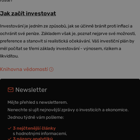
roste?
Jak začít investovat
Investování je jedním ze způsobů, jak se účinně bránit proti inflaci a
ochránit své peníze. Základem však je, poznat nejprve své možnosti,
preference a stanovit si realistická očekávání. Váš investiční plán by
měl počítat se třemi základy investování - výnosem, rizikem a
likviditou.
Knihovna vědomostí
Newsletter
Mějte přehled s newsletterem.
Nenechte si ujít nejnovější zprávy o investicích a ekonomice.
Jednou týdně vám pošleme:
3 nejčtenější články
s hodnotnými informacemi,
3 názory analytiků