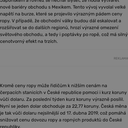
Japonskem a rovněž se nechal slyšet, že hodlá vytvářet
nové bariéry obchodu s Mexikem. Tento vývoj vyvolal velké
napětí na burze, které se projevilo výrazným pádem ceny
ropy. V případě, že obchodní války budou dál eskalovat a
rozšiřovat se do dalších regionů, hrozí výrazné omezení
světového obchodu, a tedy i poptávky po ropě, což má silný
cenotvorný efekt na trzích.
REKLAMA
Kromě ceny ropy může řidičům k nižším cenám na
čerpacích stanicích v České republice pomoci i kurz koruny
vůči dolaru. Za poslední týden kurz koruny výrazně posílil.
Nyní se jeden dolar obchoduje za 22,77 koruny. Česká měna
je tak vůči dolaru nejsilnější od 17. dubna 2019, což pomáhá
snižovat cenu dovozu ropy a ropných produktů do České
republiky.