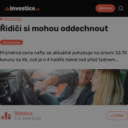
Menu
/
Ekonomika
Řidiči si mohou oddechnout
Ekonomika
Průměrná cena nafty se aktuálně pohybuje na úrovni 32,70
koruny za litr, což je o 4 haléře méně než před týdnem...
Redakce
Sdílet
7. 6. 2019 0:00