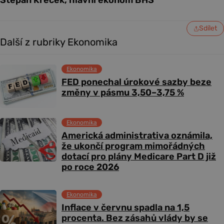
Štěpán Křeček, hlavní ekonom BHS
Sdílet
Další z rubriky Ekonomika
Ekonomika
FED ponechal úrokové sazby beze
změny v pásmu 3,50–3,75 %
Ekonomika
Americká administrativa oznámila,
že ukončí program mimořádných
dotací pro plány Medicare Part D již
po roce 2026
Ekonomika
Inflace v červnu spadla na 1,5
procenta. Bez zásahů vlády by se