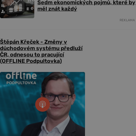
Sedm ekonomických pojmů, které by
měl znát každý
REKLAMA
Štěpán Křeček - Změny v
důchodovém systému předluží
ČR, odnesou to pracující
(OFFLINE Podpultovka)