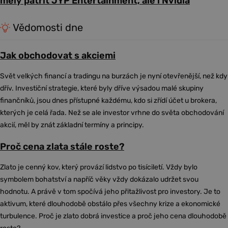
měly patřit JYP Entertainment, ale i Nvidia
Vědomosti dne
Jak obchodovat s akciemi
Svět velkých financí a tradingu na burzách je nyní otevřenější, než kdy
dřív. Investiční strategie, které byly dříve výsadou malé skupiny
finančníků, jsou dnes přístupné každému, kdo si zřídí účet u brokera,
kterých je celá řada. Než se ale investor vrhne do světa obchodování
akcií, měl by znát základní termíny a principy.
Proč cena zlata stále roste?
Zlato je cenný kov, který provází lidstvo po tisíciletí. Vždy bylo
symbolem bohatství a napříč věky vždy dokázalo udržet svou
hodnotu. A právě v tom spočívá jeho přitažlivost pro investory. Je to
aktivum, které dlouhodobě obstálo přes všechny krize a ekonomické
turbulence. Proč je zlato dobrá investice a proč jeho cena dlouhodobě