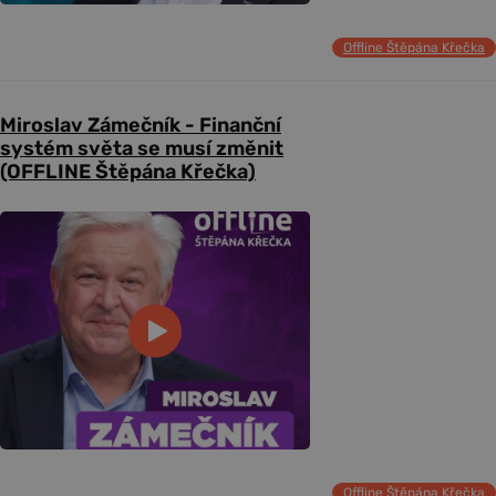
Offline Štěpána Křečka
Miroslav Zámečník - Finanční
systém světa se musí změnit
(OFFLINE Štěpána Křečka)
Offline Štěpána Křečka