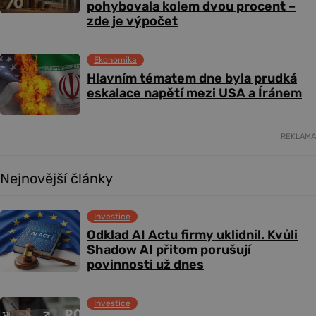
pohybovala kolem dvou procent –
zde je výpočet
Ekonomika
Hlavním tématem dne byla prudká
eskalace napětí mezi USA a Íránem
REKLAMA
Nejnovější články
Investice
Odklad AI Actu firmy uklidnil. Kvůli
Shadow AI přitom porušují
povinnosti už dnes
Investice