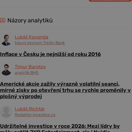
Názory analytiků
Lukáš Kovanda
hlavní ekonom Trinity Bank
Inflace v Česku je nejnižší od roku 2016
Timur Barotov
analytik BHS
Americké akcie zažily výrazně volatilní seanci,
mírné zisky po otevření trhu se rychle proměnily v
plošný výprodej
Lukáš Richtár
Redaktor investice.cz
Udržitelné investice v roce 2026: Mezi lídry by