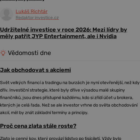
Lukáš Richtár
Redaktor investice.cz
Udržitelné investice v roce 2026: Mezi lídry by
měly patřit JYP Entertainment, ale i Nvidia
Vědomosti dne
Jak obchodovat s akciemi
Svět velkých financí a tradingu na burzách je nyní otevřenější, než kdy
dřív. Investiční strategie, které byly dříve výsadou malé skupiny
finančníků, jsou dnes přístupné každému, kdo si zřídí účet u brokera,
kterých je celá řada. Než se ale investor vrhne do světa obchodování
akcií, měl by znát základní termíny a principy.
Proč cena zlata stále roste?
Zlato je cenný kov, který provází lidstvo po tisíciletí. Vždy bylo