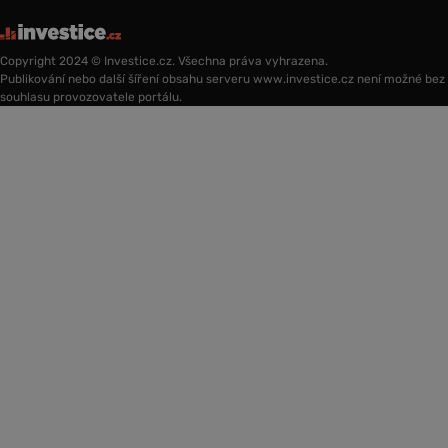
Copyright 2024 © Investice.cz. Všechna práva vyhrazena.
Publikování nebo další šíření obsahu serveru www.investice.cz není možné bez
souhlasu provozovatele portálu.