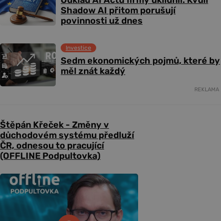
Shadow AI přitom porušují
povinnosti už dnes
Investice
Sedm ekonomických pojmů, které by
měl znát každý
REKLAMA
Štěpán Křeček - Změny v
důchodovém systému předluží
ČR, odnesou to pracující
(OFFLINE Podpultovka)