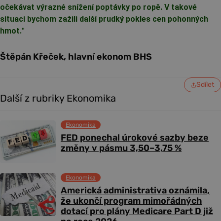
očekávat výrazné snížení poptávky po ropě. V takové
situaci bychom zažili další prudký pokles cen pohonných
hmot.
"
Štěpán Křeček, hlavní ekonom BHS
Sdílet
Další z rubriky Ekonomika
Ekonomika
FED ponechal úrokové sazby beze
změny v pásmu 3,50–3,75 %
Ekonomika
Americká administrativa oznámila,
že ukončí program mimořádných
dotací pro plány Medicare Part D již