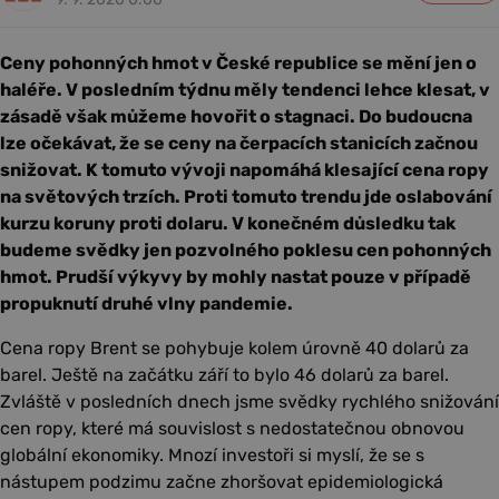
Ceny pohonných hmot v České republice se mění jen o
haléře. V posledním týdnu měly tendenci lehce klesat, v
zásadě však můžeme hovořit o stagnaci. Do budoucna
lze očekávat, že se ceny na čerpacích stanicích začnou
snižovat. K tomuto vývoji napomáhá klesající cena ropy
na světových trzích. Proti tomuto trendu jde oslabování
kurzu koruny proti dolaru. V konečném důsledku tak
budeme svědky jen pozvolného poklesu cen pohonných
hmot. Prudší výkyvy by mohly nastat pouze v případě
propuknutí druhé vlny pandemie.
Cena ropy Brent se pohybuje kolem úrovně 40 dolarů za
barel. Ještě na začátku září to bylo 46 dolarů za barel.
Zvláště v posledních dnech jsme svědky rychlého snižování
cen ropy, které má souvislost s nedostatečnou obnovou
globální ekonomiky. Mnozí investoři si myslí, že se s
nástupem podzimu začne zhoršovat epidemiologická