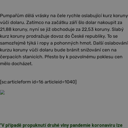
Pumpařům dělá vrásky na čele rychle oslabující kurz koruny
vůči dolaru. Zatímco na začátku září šlo dolar nakoupit za
21,88 koruny, nyní se již obchoduje za 22,53 koruny. Slabý
kurz koruny prodražuje dovoz do České republiky. To se
samozřejmě týká i ropy a pohonných hmot. Další oslabování
kurzu koruny vůči dolaru bude bránit snižování cen na
čerpacích stanicích. Přesto by k pozvolnému poklesu cen
mělo docházet.
[sc:articleform id=16 articleid=1040]
"
V případě propuknutí druhé vlny pandemie koronaviru lze