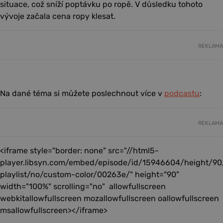
situace, což sníží poptávku po ropě. V důsledku tohoto
vývoje začala cena ropy klesat.
REKLAMA
Na dané téma si můžete poslechnout více v
podcastu
:
REKLAMA
<iframe style="border: none" src="//html5-
player.libsyn.com/embed/episode/id/15946604/height/90
playlist/no/custom-color/00263e/" height="90"
width="100%" scrolling="no" allowfullscreen
webkitallowfullscreen mozallowfullscreen oallowfullscreen
msallowfullscreen></iframe>