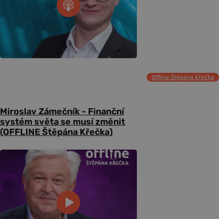
Offline Štěpána Křečka
Miroslav Zámečník - Finanční
systém světa se musí změnit
(OFFLINE Štěpána Křečka)