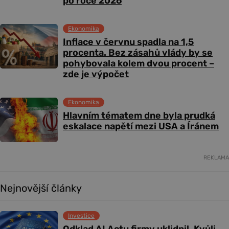
po roce 2026
Ekonomika
Inflace v červnu spadla na 1,5
procenta. Bez zásahů vlády by se
pohybovala kolem dvou procent –
zde je výpočet
Ekonomika
Hlavním tématem dne byla prudká
eskalace napětí mezi USA a Íránem
REKLAMA
Nejnovější články
Investice
Odklad AI Actu firmy uklidnil. Kvůli