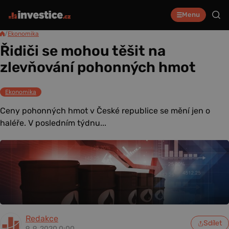
Menu
/
Ekonomika
Řidiči se mohou těšit na
zlevňování pohonných hmot
Ekonomika
Ceny pohonných hmot v České republice se mění jen o
haléře. V posledním týdnu...
Redakce
Sdílet
9. 9. 2020 0:00