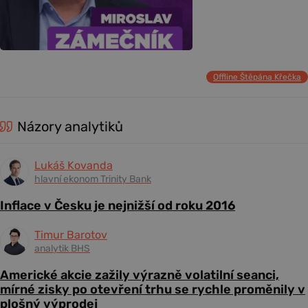
Offline Štěpána Křečka
Názory analytiků
Lukáš Kovanda
hlavní ekonom Trinity Bank
Inflace v Česku je nejnižší od roku 2016
Timur Barotov
analytik BHS
Americké akcie zažily výrazně volatilní seanci,
mírné zisky po otevření trhu se rychle proměnily v
plošný výprodej