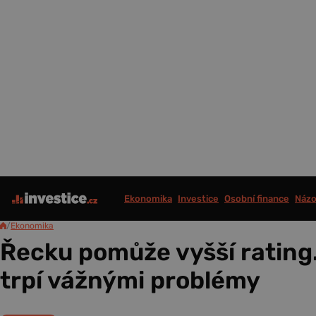
Ekonomika
Investice
Osobní finance
Názo
/
Ekonomika
Řecku pomůže vyšší rating.
trpí vážnými problémy