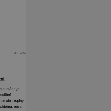
REKLAMA
mi
na burzách je
vestiční
dou malé skupiny
každému, kdo si