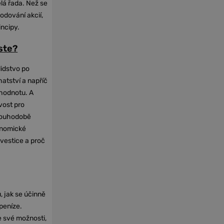
elá řada. Než se
odování akcií,
incipy.
oste?
lidstvo po
hatství a napříč
hodnotu. A
vost pro
dlouhodobě
onomické
nvestice a proč
, jak se účinně
 peníze.
e své možnosti,