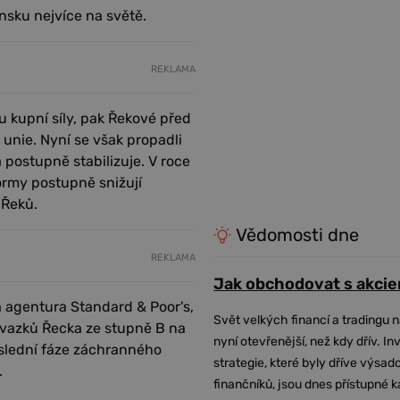
sku nejvíce na světě.
REKLAMA
 kupní síly, pak Řekové před
unie. Nyní se však propadli
 postupně stabilizuje. V roce
ormy postupně snižují
 Řeků.
Vědomosti dne
REKLAMA
Jak obchodovat s akcie
á agentura Standard & Poor's,
Svět velkých financí a tradingu 
ávazků Řecka ze stupně B na
nyní otevřenější, než kdy dřív. In
slední fáze záchranného
strategie, které byly dříve výsa
.
finančníků, jsou dnes přístupné 