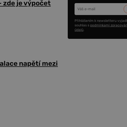
 zde je výpočet
Přihlášením k newsletteru vyjadř
souhlas s
podmínkami zpracován
údajů
.
alace napětí mezi