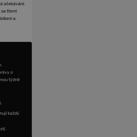
cká očekávání.
 se třemi
izikem a
m.
právy o
dnou týdně
,
nují každý
stí.