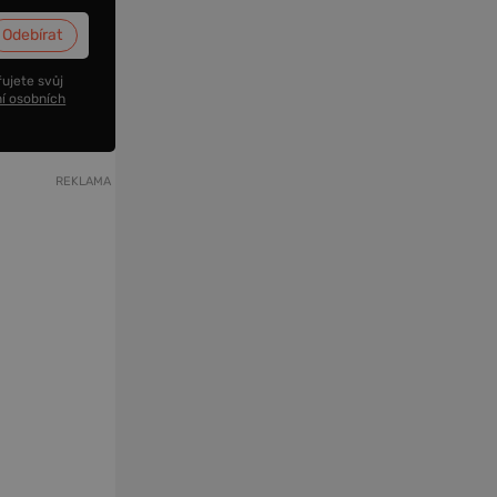
ujete svůj
í osobních
REKLAMA