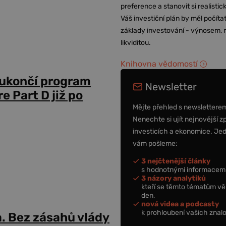
preference a stanovit si realisti
Váš investiční plán by měl počítat
základy investování - výnosem, r
likviditou.
Knihovna vědomostí
 ukončí program
Newsletter
 Part D již po
Mějte přehled s newslettere
Nenechte si ujít nejnovější z
investicích a ekonomice. Je
vám pošleme:
3 nejčtenější články
s hodnotnými informacemi
3 názory analytiků
kteří se těmto tématům vě
den,
nová videa a podcasty
k prohloubení vašich znalo
a. Bez zásahů vlády