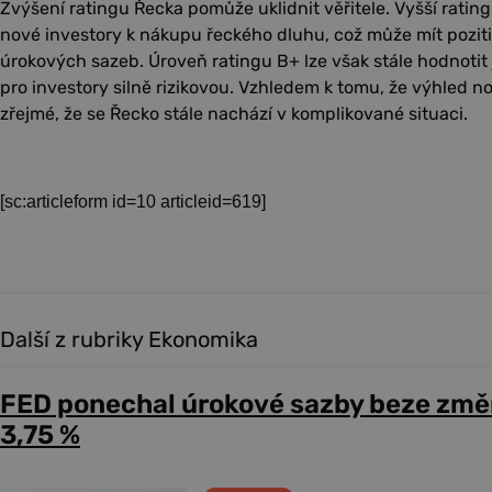
Zvýšení ratingu Řecka pomůže uklidnit věřitele. Vyšší rati
nové investory k nákupu řeckého dluhu, což může mít pozit
úrokových sazeb. Úroveň ratingu B+ lze však stále hodnotit 
pro investory silně rizikovou. Vzhledem k tomu, že výhled nov
zřejmé, že se Řecko stále nachází v komplikované situaci.
[sc:articleform id=10 articleid=619]
Další z rubriky Ekonomika
FED ponechal úrokové sazby beze změ
3,75 %