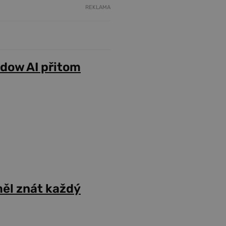
REKLAMA
adow AI přitom
ěl znát každý