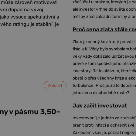
ng může zároveň motivovat
zřídí účet u brokera, kterých je c
ivní dopad na vývoj
ale investor vrhne do světa obch
jako vysoce spekulativní a
měl by znát základní termíny a pr
ého ratingu je stabilní, je
Proč cena zlata stále r
Zlato je cenný kov, který provází 
tisíciletí. Vždy bylo symbolem bo
věky vždy dokázalo udržet svou 
právě v tom spočívá jeho přitažli
investory. Je to aktivum, které 
obstálo přes všechny krize a ek
Sdílet
turbulence. Proč je zlato dobrá i
jeho cena dlouhodobě roste?
Jak začít investovat
ny v pásmu 3,50–
Investování je jedním ze způsobů
bránit proti inflaci a ochránit své
Základem však je, poznat nejprv