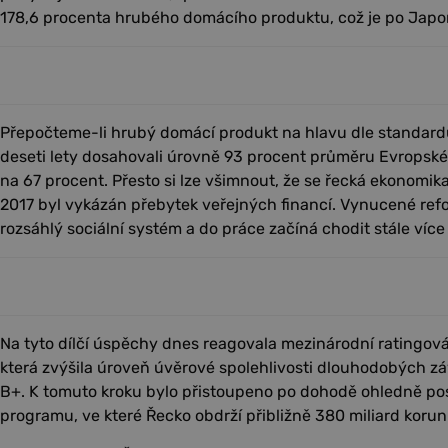
178,6 procenta hrubého domácího produktu, což je po Japon
Přepočteme-li hrubý domácí produkt na hlavu dle standardu
deseti lety dosahovali úrovně 93 procent průměru Evropské 
na 67 procent. Přesto si lze všimnout, že se řecká ekonomika
2017 byl vykázán přebytek veřejných financí. Vynucené ref
rozsáhlý sociální systém a do práce začíná chodit stále více
Na tyto dílčí úspěchy dnes reagovala mezinárodní ratingov
která zvýšila úroveň úvěrové spolehlivosti dlouhodobých z
B+. K tomuto kroku bylo přistoupeno po dohodě ohledně po
programu, ve které Řecko obdrží přibližně 380 miliard korun