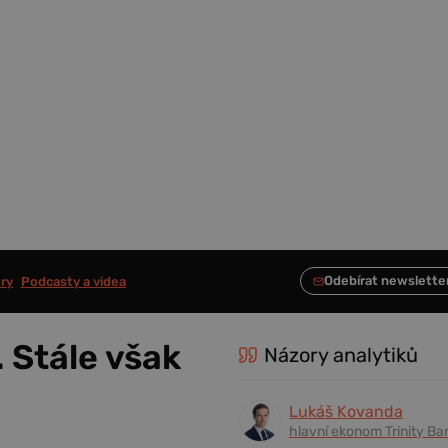
ry
Podcasty a videa
 Stále však
Názory analytiků
Lukáš Kovanda
hlavní ekonom Trinity Ba