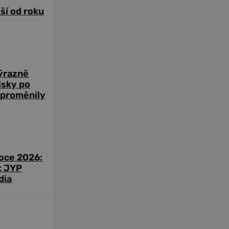
žší od roku
výrazně
zisky po
 proměnily
roce 2026:
t JYP
dia