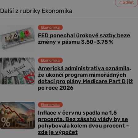
Sdílet
Další z rubriky Ekonomika
Ekonomika
FED ponechal úrokové sazby beze
změny v pásmu 3,50–3,75 %
Ekonomika
Americká administrativa oznámila,
že ukončí program mimořádných
dotací pro plány Medicare Part D již
po roce 2026
Ekonomika
Inflace v červnu spadla na 1,5
procenta. Bez zásahů vlády by se
pohybovala kolem dvou procent –
zde je výpočet