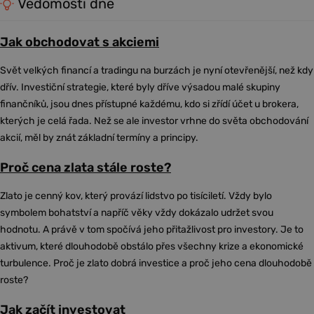
Vědomosti dne
Jak obchodovat s akciemi
Svět velkých financí a tradingu na burzách je nyní otevřenější, než kdy
dřív. Investiční strategie, které byly dříve výsadou malé skupiny
finančníků, jsou dnes přístupné každému, kdo si zřídí účet u brokera,
kterých je celá řada. Než se ale investor vrhne do světa obchodování
akcií, měl by znát základní termíny a principy.
Proč cena zlata stále roste?
Zlato je cenný kov, který provází lidstvo po tisíciletí. Vždy bylo
symbolem bohatství a napříč věky vždy dokázalo udržet svou
hodnotu. A právě v tom spočívá jeho přitažlivost pro investory. Je to
aktivum, které dlouhodobě obstálo přes všechny krize a ekonomické
turbulence. Proč je zlato dobrá investice a proč jeho cena dlouhodobě
roste?
Jak začít investovat