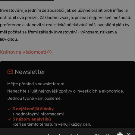
Investování je jedním ze způsobů, jak se účinně bránit proti inflaci a
ochránit své peníze. Základem však je, poznat nejprve své možnosti,
preference a stanovit si realistická očekávání. Váš investiční plán by
měl počítat se třemi základy investování - výnosem, rizikem a
likviditou.
Knihovna vědomostí
Newsletter
Mějte přehled s newsletterem.
Nenechte si ujít nejnovější zprávy o investicích a ekonomice.
Jednou týdně vám pošleme:
3 nejčtenější články
s hodnotnými informacemi,
3 názory analytiků
kteří se těmto tématům věnují každý den,
nová videa a podcasty
×
k prohloubení vašich znalostí.