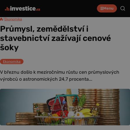
Menu
/
Ekonomika
Průmysl, zemědělství i
stavebnictví zažívají cenové
šoky
Ekonomika
V březnu došlo k meziročnímu růstu cen průmyslových
výrobců o astronomických 24,7 procenta...