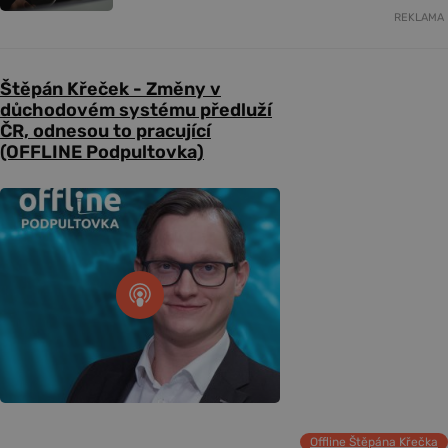
REKLAMA
Štěpán Křeček - Změny v
důchodovém systému předluží
ČR, odnesou to pracující
(OFFLINE Podpultovka)
Offline Štěpána Křečka