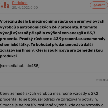
Redakce
Sdílet
20. 4. 2022 0:00
V březnu došlo k meziročnímu růstu cen průmyslových
výrobců o astronomických 24,7 procenta. K tomuto
vývoji výrazně přispělo zvýšení cen energií o 53,7
procenta. Prudký růst cen o 42,9 procenta zaznamenaly
chemické látky. To bohužel předznamenává další
zdražování hnojiv, která jsou klíčová pro zemědělskou
produkci.
[sc:mediahub id=438]
REKLAMA
Ceny zemědělských výrobců meziročně vzrostly o 27,2
procenta. To se bohužel odráží ve zdražování potravin.
Situace je nejhorší v rostlinné výrobě, kde ceny vzrostly o