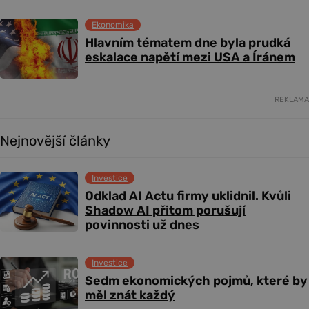
Ekonomika
Hlavním tématem dne byla prudká
eskalace napětí mezi USA a Íránem
REKLAMA
Nejnovější články
Investice
Odklad AI Actu firmy uklidnil. Kvůli
Shadow AI přitom porušují
povinnosti už dnes
Investice
Sedm ekonomických pojmů, které by
měl znát každý