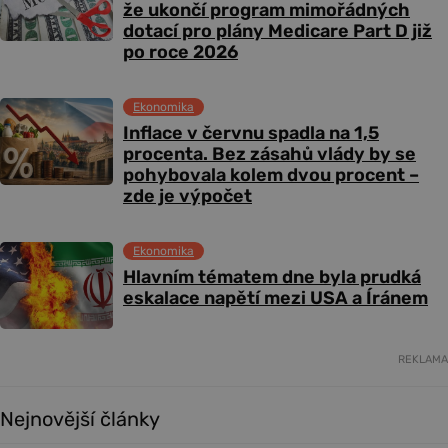
že ukončí program mimořádných
dotací pro plány Medicare Part D již
po roce 2026
Ekonomika
Inflace v červnu spadla na 1,5
procenta. Bez zásahů vlády by se
pohybovala kolem dvou procent –
zde je výpočet
Ekonomika
Hlavním tématem dne byla prudká
eskalace napětí mezi USA a Íránem
REKLAMA
Nejnovější články