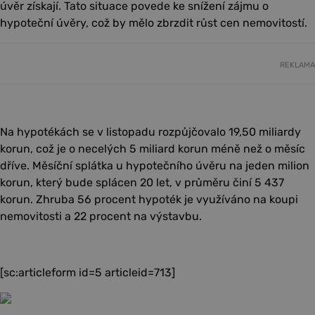
úvěr získají. Tato situace povede ke snížení zájmu o
hypoteční úvěry, což by mělo zbrzdit růst cen nemovitostí.
REKLAMA
Na hypotékách se v listopadu rozpůjčovalo 19,50 miliardy
korun, což je o necelých 5 miliard korun méně než o měsíc
dříve. Měsíční splátka u hypotečního úvěru na jeden milion
korun, který bude splácen 20 let, v průměru činí 5 437
korun. Zhruba 56 procent hypoték je využíváno na koupi
nemovitosti a 22 procent na výstavbu.
[sc:articleform id=5 articleid=713]