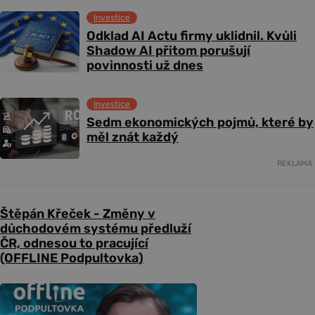
Investice
Odklad AI Actu firmy uklidnil. Kvůli
Shadow AI přitom porušují
povinnosti už dnes
Investice
Sedm ekonomických pojmů, které by
měl znát každý
REKLAMA
Štěpán Křeček - Změny v
důchodovém systému předluží
ČR, odnesou to pracující
(OFFLINE Podpultovka)