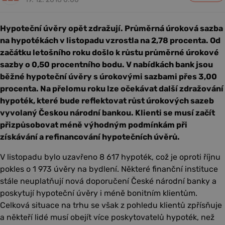
Hypoteční úvěry opět zdražují. Průměrná úroková sazba
na hypotékách v listopadu vzrostla na 2,78 procenta. Od
začátku letošního roku došlo k růstu průměrné úrokové
sazby o 0,50 procentního bodu. V nabídkách bank jsou
běžné hypoteční úvěry s úrokovými sazbami přes 3,00
procenta. Na přelomu roku lze očekávat další zdražování
hypoték, které bude reflektovat růst úrokových sazeb
vyvolaný Českou národní bankou. Klienti se musí začít
přizpůsobovat méně výhodným podmínkám při
získávání a refinancování hypotečních úvěrů.
V listopadu bylo uzavřeno 8 617 hypoték, což je oproti říjnu
pokles o 1 973 úvěry na bydlení. Některé finanční instituce
stále neuplatňují nová doporučení České národní banky a
poskytují hypoteční úvěry i méně bonitním klientům.
Celková situace na trhu se však z pohledu klientů zpřísňuje
a někteří lidé musí obejít více poskytovatelů hypoték, než