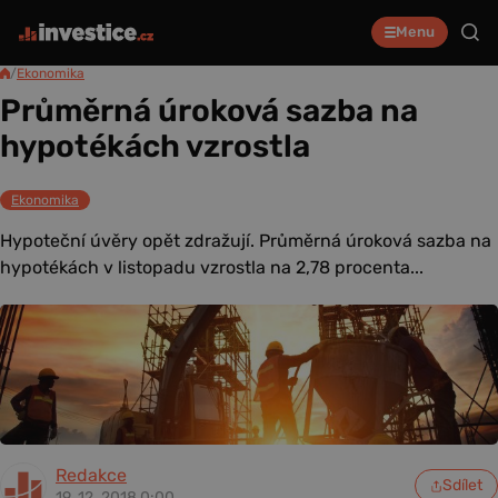
Menu
/
Ekonomika
Průměrná úroková sazba na
hypotékách vzrostla
Ekonomika
Hypoteční úvěry opět zdražují. Průměrná úroková sazba na
hypotékách v listopadu vzrostla na 2,78 procenta...
Redakce
Sdílet
19. 12. 2018 0:00