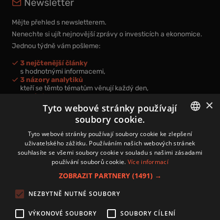
Newsletter
Mějte přehled s newsletterem.
Nenechte si ujít nejnovější zprávy o investicích a ekonomice.
Jednou týdně vám pošleme:
3 nejčtenější články
s hodnotnými informacemi,
3 názory analytiků
kteří se těmto tématům věnují každý den,
nová videa a podcasty
×
k prohloubení vašich znalostí.
Tyto webové stránky používají
soubory cookie.
CZECH
Tyto webové stránky používají soubory cookie ke zlepšení
uživatelského zážitku. Používáním našich webových stránek
CZ
souhlasíte se všemi soubory cookie v souladu s našimi zásadami
Přihlášením k newsletteru vyjadřujete svůj souhlas s
podmínkami
používání souborů cookie.
Více informací
zpracování osobních údajů
.
ZOBRAZIT PARTNERY
(1491) →
Kontakt
NEZBYTNĚ NUTNÉ SOUBORY
Zásady používání souborů cookies
Zpracování osobních údajů
VÝKONOVÉ SOUBORY
SOUBORY CÍLENÍ
Autoři