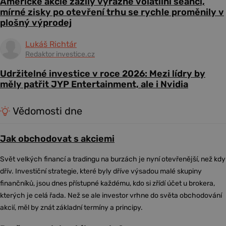
Americké akcie zažily výrazně volatilní seanci,
mírné zisky po otevření trhu se rychle proměnily v
plošný výprodej
Lukáš Richtár
Redaktor investice.cz
Udržitelné investice v roce 2026: Mezi lídry by
měly patřit JYP Entertainment, ale i Nvidia
Vědomosti dne
Jak obchodovat s akciemi
Svět velkých financí a tradingu na burzách je nyní otevřenější, než kdy
dřív. Investiční strategie, které byly dříve výsadou malé skupiny
finančníků, jsou dnes přístupné každému, kdo si zřídí účet u brokera,
kterých je celá řada. Než se ale investor vrhne do světa obchodování
akcií, měl by znát základní termíny a principy.