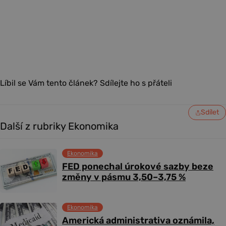
Líbil se Vám tento článek? Sdílejte ho s přáteli
Sdílet
Další z rubriky Ekonomika
Ekonomika
FED ponechal úrokové sazby beze
změny v pásmu 3,50–3,75 %
Ekonomika
Americká administrativa oznámila,