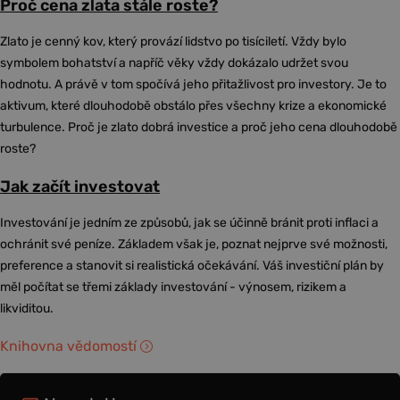
Proč cena zlata stále roste?
Zlato je cenný kov, který provází lidstvo po tisíciletí. Vždy bylo
symbolem bohatství a napříč věky vždy dokázalo udržet svou
hodnotu. A právě v tom spočívá jeho přitažlivost pro investory. Je to
aktivum, které dlouhodobě obstálo přes všechny krize a ekonomické
turbulence. Proč je zlato dobrá investice a proč jeho cena dlouhodobě
roste?
Jak začít investovat
Investování je jedním ze způsobů, jak se účinně bránit proti inflaci a
ochránit své peníze. Základem však je, poznat nejprve své možnosti,
preference a stanovit si realistická očekávání. Váš investiční plán by
měl počítat se třemi základy investování - výnosem, rizikem a
likviditou.
Knihovna vědomostí