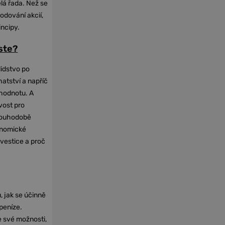
elá řada. Než se
odování akcií,
incipy.
oste?
lidstvo po
hatství a napříč
hodnotu. A
vost pro
dlouhodobě
onomické
nvestice a proč
, jak se účinně
 peníze.
e své možnosti,