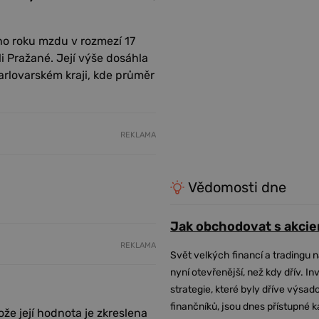
ího roku mzdu v rozmezí 17
 Pražané. Její výše dosáhla
arlovarském kraji, kde průměr
REKLAMA
Vědomosti dne
Jak obchodovat s akcie
REKLAMA
Svět velkých financí a tradingu 
nyní otevřenější, než kdy dřív. In
strategie, které byly dříve výsa
finančníků, jsou dnes přístupné 
 její hodnota je zkreslena