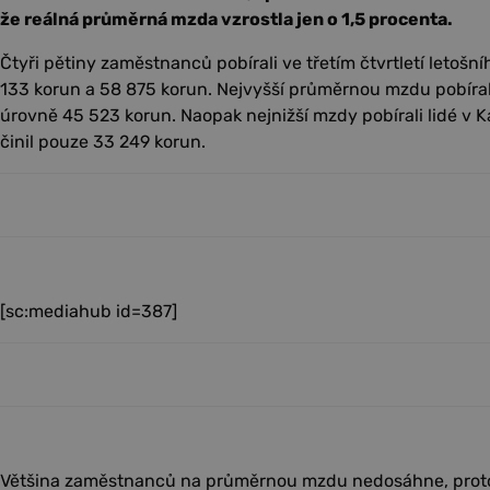
že reálná průměrná mzda vzrostla jen o 1,5 procenta.
Čtyři pětiny zaměstnanců pobírali ve třetím čtvrtletí letošn
133 korun a 58 875 korun. Nejvyšší průměrnou mzdu pobírali
úrovně 45 523 korun. Naopak nejnižší mzdy pobírali lidé v K
činil pouze 33 249 korun.
[sc:mediahub id=387]
Většina zaměstnanců na průměrnou mzdu nedosáhne, protože