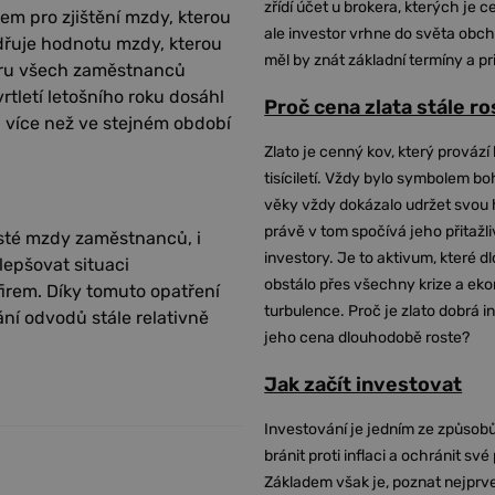
zřídí účet u brokera, kterých je c
m pro zjištění mzdy, kterou
ale investor vrhne do světa obch
dřuje hodnotu mzdy, kterou
měl by znát základní termíny a pr
ru všech zaměstnanců
tletí letošního roku dosáhl
Proč cena zlata stále r
 více než ve stejném období
Zlato je cenný kov, který provází 
tisíciletí. Vždy bylo symbolem bo
věky vždy dokázalo udržet svou 
právě v tom spočívá jeho přitažli
isté mzdy zaměstnanců, i
investory. Je to aktivum, které 
lepšovat situaci
obstálo přes všechny krize a ek
irem. Díky tomuto opatření
turbulence. Proč je zlato dobrá i
ání odvodů stále relativně
jeho cena dlouhodobě roste?
Jak začít investovat
Investování je jedním ze způsobů
bránit proti inflaci a ochránit své
Základem však je, poznat nejprv