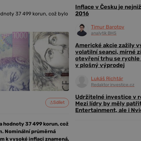
Inflace v Česku je nejni
2016
odnoty 37 499 korun, což bylo
Timur Barotov
analytik BHS
Americké akcie zažily 
volatilní seanci, mírné 
otevření trhu se rychle
v plošný výprodej
Lukáš Richtár
Redaktor investice.cz
Udržitelné investice v 
Sdílet
Mezi lídry by měly patři
Entertainment, ale i Nvi
a hodnoty 37 499 korun, což
em. Nominální průměrná
m k vysoké inflaci znamená,