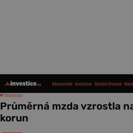
Ekonomika
Investice
Osobní finance
Názo
/
Ekonomika
Průměrná mzda vzrostla n
korun