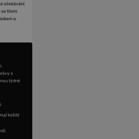
cká očekávání.
 se třemi
izikem a
m.
právy o
dnou týdně
,
nují každý
stí.