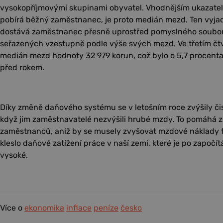
vysokopříjmovými skupinami obyvatel. Vhodnějším ukazatele
pobírá běžný zaměstnanec, je proto medián mezd. Ten vyja
dostává zaměstnanec přesně uprostřed pomyslného soubo
seřazených vzestupně podle výše svých mezd. Ve třetím čtvr
medián mezd hodnoty 32 979 korun, což bylo o 5,7 procenta
před rokem.
Díky změně daňového systému se v letošním roce zvýšily č
když jim zaměstnavatelé nezvýšili hrubé mzdy. To pomáhá z
zaměstnanců, aniž by se musely zvyšovat mzdové náklady f
kleslo daňové zatížení práce v naší zemi, které je po započít
vysoké.
Více o
ekonomika
inflace
peníze
česko