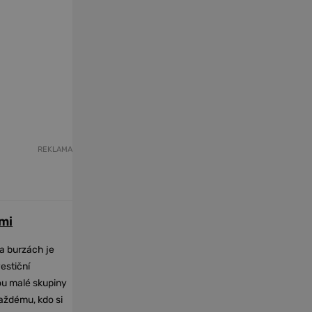
REKLAMA
mi
na burzách je
vestiční
dou malé skupiny
každému, kdo si