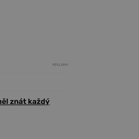
REKLAMA
ěl znát každý