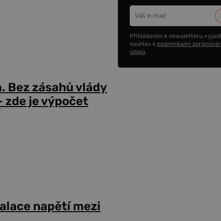
Přihlášením k newsletteru vyjadř
souhlas s
podmínkami zpracován
údajů
.
a. Bez zásahů vlády
 zde je výpočet
alace napětí mezi