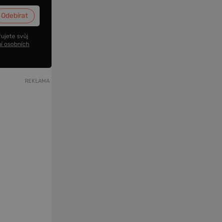
ujete svůj
í osobních
REKLAMA