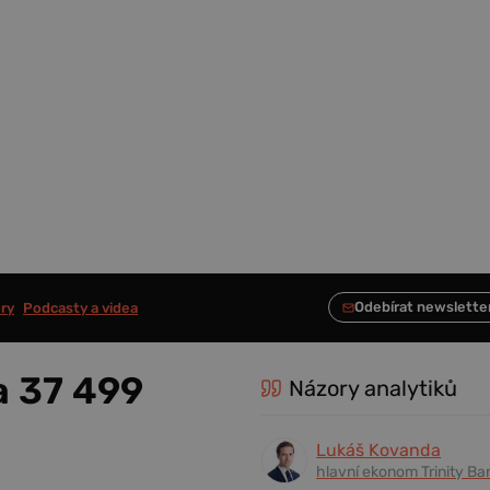
ry
Podcasty a videa
a 37 499
Názory analytiků
Lukáš Kovanda
hlavní ekonom Trinity Ba