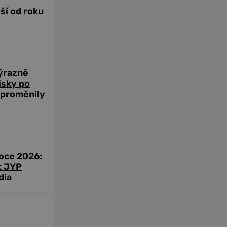
žší od roku
výrazně
zisky po
 proměnily
roce 2026:
t JYP
dia