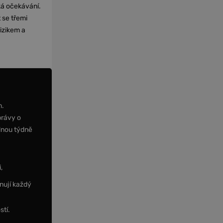
cká očekávání.
 se třemi
izikem a
m.
právy o
dnou týdně
,
nují každý
stí.