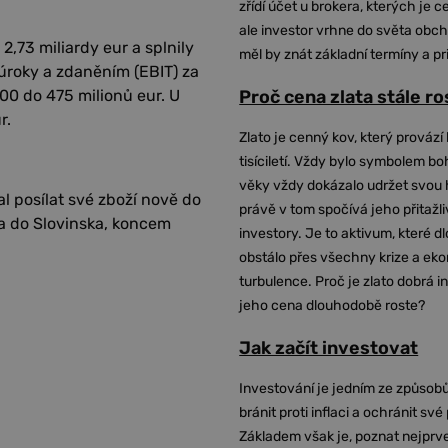
zřídí účet u brokera, kterých je c
ale investor vrhne do světa obch
,73 miliardy eur a splnily
měl by znát základní termíny a pr
úroky a zdaněním (EBIT) za
00 do 475 milionů eur. U
Proč cena zlata stále r
r.
Zlato je cenný kov, který provází 
tisíciletí. Vždy bylo symbolem bo
věky vždy dokázalo udržet svou 
l posílat své zboží nově do
právě v tom spočívá jeho přitažli
 a do Slovinska, koncem
investory. Je to aktivum, které 
obstálo přes všechny krize a ek
turbulence. Proč je zlato dobrá i
jeho cena dlouhodobě roste?
Jak začít investovat
Investování je jedním ze způsobů
bránit proti inflaci a ochránit své
Základem však je, poznat nejprv