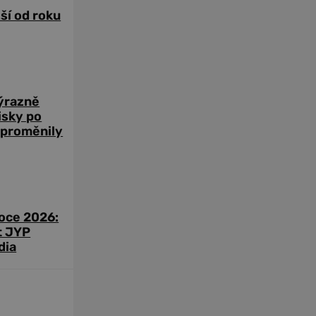
žší od roku
výrazně
zisky po
 proměnily
roce 2026:
t JYP
dia