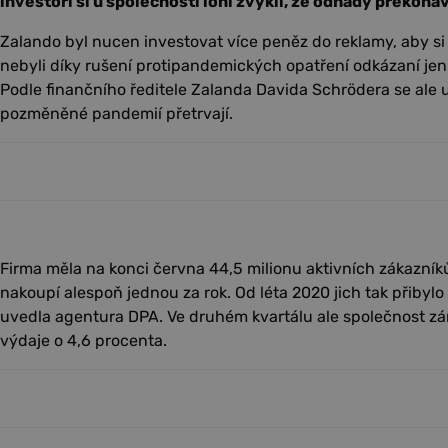
investoři si u společnosti loni zvykli, že odhady překonáv
Zalando byl nucen investovat více peněz do reklamy, aby si 
nebyli díky rušení protipandemických opatření odkázaní jen
Podle finančního ředitele Zalanda Davida Schrödera se ale 
pozměněné pandemií přetrvají.
Firma měla na konci června 44,5 milionu aktivních zákazníků,
nakoupí alespoň jednou za rok. Od léta 2020 jich tak přibylo
uvedla agentura DPA. Ve druhém kvartálu ale společnost zá
výdaje o 4,6 procenta.