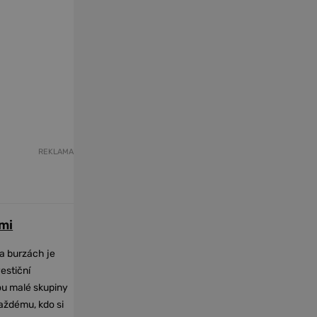
REKLAMA
mi
na burzách je
vestiční
dou malé skupiny
každému, kdo si