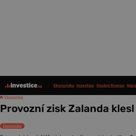
Ekonomika
Investice
Osobní finance
Názo
/
Ekonomika
Provozní zisk Zalanda klesl
Ekonomika