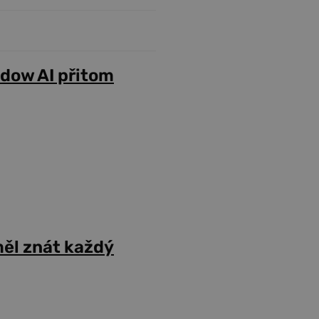
adow AI přitom
ěl znát každý