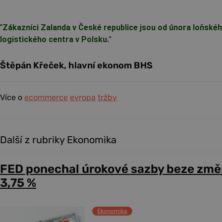
"
Zákazníci Zalanda v České republice jsou od února loňské
logistického centra v Polsku.
"
Štěpán Křeček, hlavní ekonom BHS
Více o
ecommerce
evropa
tržby
Další z rubriky Ekonomika
FED ponechal úrokové sazby beze změ
3,75 %
Ekonomika