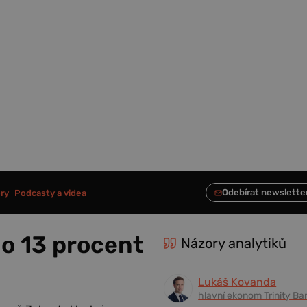
ry
Podcasty a videa
 o 13 procent
Názory analytiků
Lukáš Kovanda
hlavní ekonom Trinity Ba