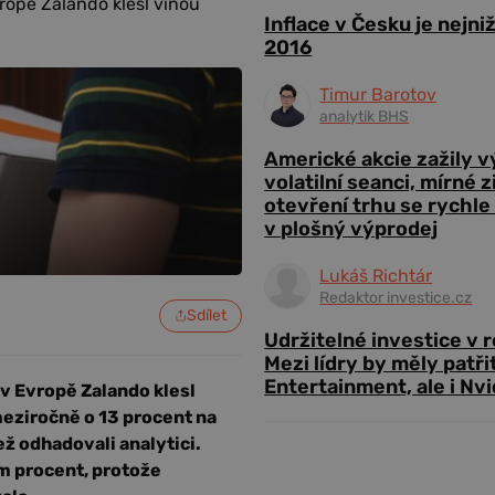
vropě Zalando klesl vinou
Inflace v Česku je nejni
2016
Timur Barotov
analytik BHS
Americké akcie zažily 
volatilní seanci, mírné 
otevření trhu se rychle
v plošný výprodej
Lukáš Richtár
Redaktor investice.cz
Sdílet
Udržitelné investice v 
Mezi lídry by měly patři
Entertainment, ale i Nvi
 v Evropě Zalando klesl
meziročně o 13 procent na
ež odhadovali analytici.
sm procent, protože