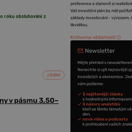
preference a stanovit si realisti
Váš investiční plán by měl počítat
ho roku obsluhováni z
základy investování - výnosem, r
likviditou.
Knihovna vědomostí
Newsletter
Mějte přehled s newslettere
Nenechte si ujít nejnovější z
Sdílet
investicích a ekonomice. Je
vám pošleme:
3 nejčtenější články
ny v pásmu 3,50–
s hodnotnými informacemi
3 názory analytiků
kteří se těmto tématům vě
den,
nová videa a podcasty
k prohloubení vašich znalo