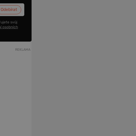
ujete svůj
í osobních
REKLAMA