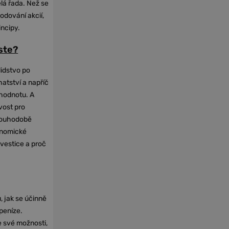
elá řada. Než se
odování akcií,
incipy.
oste?
lidstvo po
hatství a napříč
hodnotu. A
vost pro
dlouhodobě
onomické
nvestice a proč
, jak se účinně
 peníze.
e své možnosti,