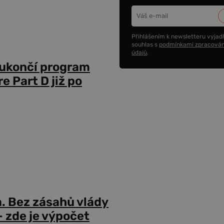
Přihlášením k newsletteru vyjadř
souhlas s
podmínkami zpracován
údajů
.
 ukončí program
 Part D již po
a. Bez zásahů vlády
 zde je výpočet