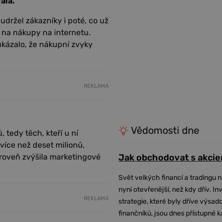
ala.
udržel zákazníky i poté, co už
 na nákupy na internetu.
ukázalo, že nákupní zvyky
REKLAMA
Vědomosti dne
 tedy těch, kteří u ní
 více než deset milionů,
roveň zvýšila marketingové
Jak obchodovat s akcie
Svět velkých financí a tradingu 
nyní otevřenější, než kdy dřív. In
REKLAMA
strategie, které byly dříve výsa
finančníků, jsou dnes přístupné 