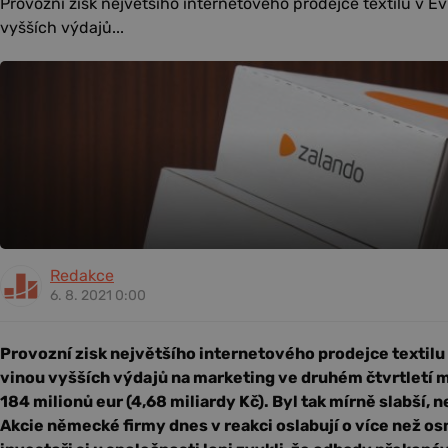
Provozní zisk největšího internetového prodejce textilu v E
vyšších výdajů...
Redakce
6. 8. 2021 0:00
Provozní zisk největšího internetového prodejce textilu
vinou vyšších výdajů na marketing ve druhém čtvrtletí 
184 milionů eur (4,68 miliardy Kč). Byl tak mírně slabší, n
Akcie německé firmy dnes v reakci oslabují o více než o