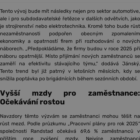
Tento vývoj bude mít následky nejen pro sektor automotive,
ale i pro subdodavatelské řetězce v dalších odvětvích, jako
je strojírenství nebo elektrotechnika. Kromě toho bude růst
nezaměstnanosti podpořen obecným zpomalením
ekonomiky a opatrností firem při rozhodování o nových
náborech. „Předpokládáme, že firmy budou v roce 2025 při
náboru opatrnější. Místo přijímání nových zaměstnanců se
zaměří na efektivitu stávajícího týmu,“ dodává Jánský.
Tento trend byl již patrný v letošních měsících, kdy se
snížila poptávka po brigádnících během sezónních období.
Vyšší mzdy pro zaměstnance:
Očekávání rostou
Navzdory těmto výzvám se zaměstnanci mohou těšit na
růst mezd. Podle průzkumu „Pracovní plány pro rok 2025“
společnosti Randstad očekává 69,6 % zaměstnanců v
příštím roce zvýšení mzdy. Nejvíce zaměstnanci