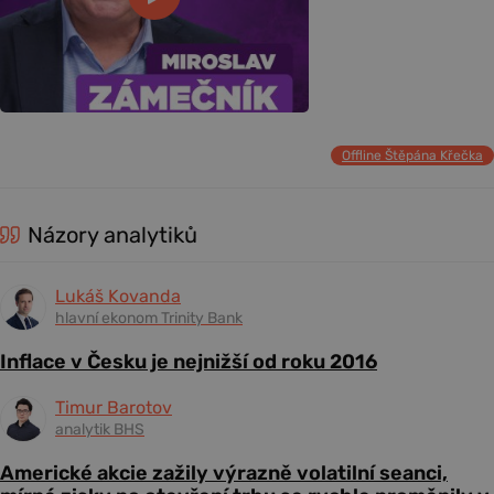
Offline Štěpána Křečka
Názory analytiků
Lukáš Kovanda
hlavní ekonom Trinity Bank
Inflace v Česku je nejnižší od roku 2016
Timur Barotov
analytik BHS
Americké akcie zažily výrazně volatilní seanci,