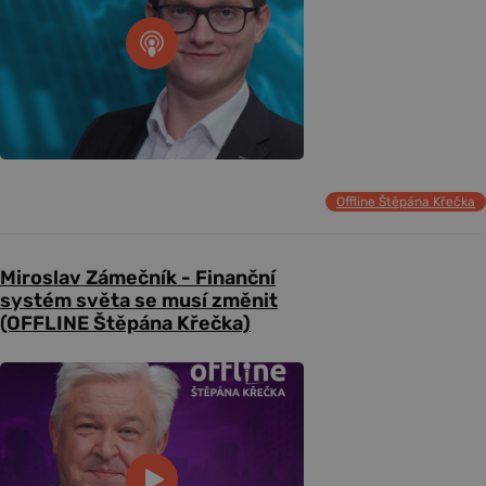
Offline Štěpána Křečka
Miroslav Zámečník - Finanční
systém světa se musí změnit
(OFFLINE Štěpána Křečka)