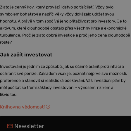
Zlato je cenný kov, který provází lidstvo po tisíciletí. Vždy bylo
symbolem bohatství a napříč věky vždy dokázalo udržet svou
hodnotu. A právě v tom spočívá jeho přitažlivost pro investory. Je to
aktivum, které dlouhodobě obstálo přes všechny krize a ekonomické
turbulence. Proč je zlato dobrá investice a proč jeho cena dlouhodobě
roste?
Jak začít investovat
Investování je jedním ze způsobů, jak se účinně bránit proti inflaci a
ochránit své peníze. Základem však je, poznat nejprve své možnosti,
preference a stanovit si realistická očekávání. Váš investiční plán by
měl počítat se třemi základy investování - výnosem, rizikem a
likviditou.
Knihovna vědomostí
Newsletter