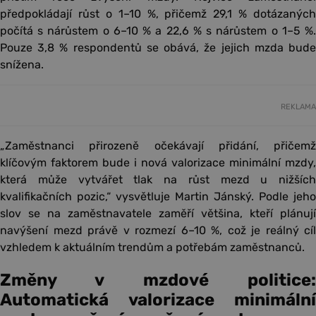
předpokládají růst o 1–10 %, přičemž 29,1 % dotázaných
počítá s nárůstem o 6–10 % a 22,6 % s nárůstem o 1–5 %.
Pouze 3,8 % respondentů se obává, že jejich mzda bude
snížena.
REKLAMA
„Zaměstnanci přirozeně očekávají přidání, přičemž
klíčovým faktorem bude i nová valorizace minimální mzdy,
která může vytvářet tlak na růst mezd u nižších
kvalifikačních pozic,“ vysvětluje Martin Jánský. Podle jeho
slov se na zaměstnavatele zaměří většina, kteří plánují
navýšení mezd právě v rozmezí 6–10 %, což je reálný cíl
vzhledem k aktuálním trendům a potřebám zaměstnanců.
Změny v mzdové politice:
Automatická valorizace minimální