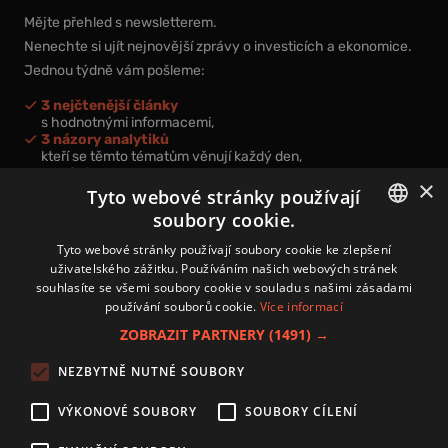
Mějte přehled s newsletterem.
Nenechte si ujít nejnovější zprávy o investicích a ekonomice.
Jednou týdně vám pošleme:
3 nejčtenější články
s hodnotnými informacemi,
3 názory analytiků
kteří se těmto tématům věnují každý den,
nová videa a podcasty
×
k prohloubení vašich znalostí.
Tyto webové stránky používají
soubory cookie.
CZECH
Tyto webové stránky používají soubory cookie ke zlepšení
uživatelského zážitku. Používáním našich webových stránek
CZ
souhlasíte se všemi soubory cookie v souladu s našimi zásadami
Přihlášením k newsletteru vyjadřujete svůj souhlas s
podmínkami
používání souborů cookie.
Více informací
zpracování osobních údajů
.
ZOBRAZIT PARTNERY
(1491) →
Kontakt
NEZBYTNĚ NUTNÉ SOUBORY
Zásady používání souborů cookies
Zpracování osobních údajů
VÝKONOVÉ SOUBORY
SOUBORY CÍLENÍ
Autoři
Nastavení cookies