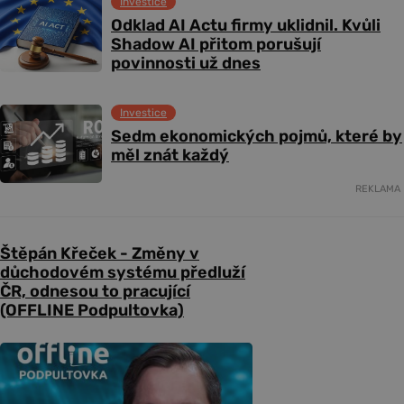
Investice
Odklad AI Actu firmy uklidnil. Kvůli
Shadow AI přitom porušují
povinnosti už dnes
Investice
Sedm ekonomických pojmů, které by
měl znát každý
REKLAMA
Štěpán Křeček - Změny v
důchodovém systému předluží
ČR, odnesou to pracující
(OFFLINE Podpultovka)