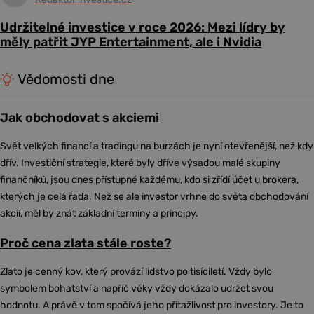
Udržitelné investice v roce 2026: Mezi lídry by
měly patřit JYP Entertainment, ale i Nvidia
Vědomosti dne
Jak obchodovat s akciemi
Svět velkých financí a tradingu na burzách je nyní otevřenější, než kdy
dřív. Investiční strategie, které byly dříve výsadou malé skupiny
finančníků, jsou dnes přístupné každému, kdo si zřídí účet u brokera,
kterých je celá řada. Než se ale investor vrhne do světa obchodování
akcií, měl by znát základní termíny a principy.
Proč cena zlata stále roste?
Zlato je cenný kov, který provází lidstvo po tisíciletí. Vždy bylo
symbolem bohatství a napříč věky vždy dokázalo udržet svou
hodnotu. A právě v tom spočívá jeho přitažlivost pro investory. Je to