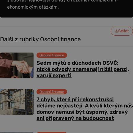
ekonomickým otázkám.
Sdílet
Další z rubriky Osobní finance
Osobní finance
Sedm mýtů o důchodech OSVČ:
nízké odvody znamenají nižší penzi,
varují experti
Osobní finance
7 chyb, které při rekonstrukci
děláme nejčastěji. A kvůli kterým náš
domov nemusí být úsporný, zdravý
ani připravený na budoucnost