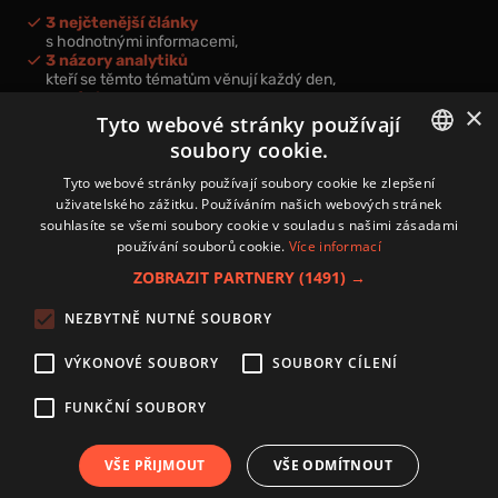
3 nejčtenější články
s hodnotnými informacemi,
3 názory analytiků
kteří se těmto tématům věnují každý den,
nová videa a podcasty
×
k prohloubení vašich znalostí.
Tyto webové stránky používají
soubory cookie.
CZECH
Tyto webové stránky používají soubory cookie ke zlepšení
uživatelského zážitku. Používáním našich webových stránek
CZ
souhlasíte se všemi soubory cookie v souladu s našimi zásadami
Přihlášením k newsletteru vyjadřujete svůj souhlas s
podmínkami
používání souborů cookie.
Více informací
zpracování osobních údajů
.
ZOBRAZIT PARTNERY
(1491) →
Kontakt
NEZBYTNĚ NUTNÉ SOUBORY
Zásady používání souborů cookies
Zpracování osobních údajů
VÝKONOVÉ SOUBORY
SOUBORY CÍLENÍ
Autoři
Nastavení cookies
FUNKČNÍ SOUBORY
VŠE PŘIJMOUT
VŠE ODMÍTNOUT