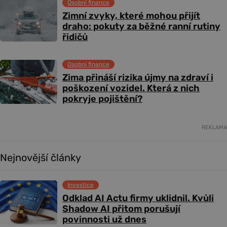
Osobní finance
Zimní zvyky, které mohou přijít
draho: pokuty za běžné ranní rutiny
řidičů
Osobní finance
Zima přináší rizika újmy na zdraví i
poškození vozidel. Která z nich
pokryje pojištění?
REKLAMA
Nejnovější články
Investice
Odklad AI Actu firmy uklidnil. Kvůli
Shadow AI přitom porušují
povinnosti už dnes