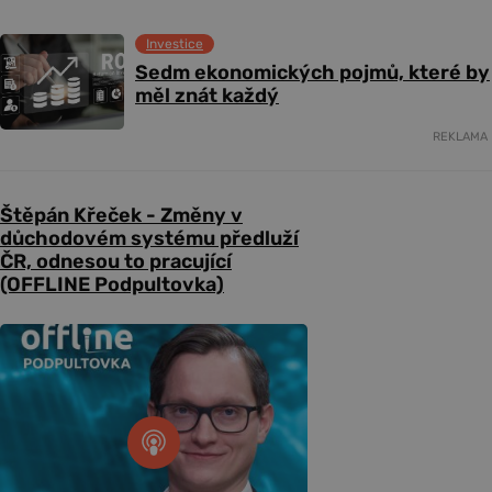
Investice
Sedm ekonomických pojmů, které by
měl znát každý
REKLAMA
Štěpán Křeček - Změny v
důchodovém systému předluží
ČR, odnesou to pracující
(OFFLINE Podpultovka)