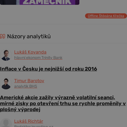
Offline Štěpána Křečka
Názory analytiků
Lukáš Kovanda
hlavní ekonom Trinity Bank
Inflace v Česku je nejnižší od roku 2016
Timur Barotov
analytik BHS
Americké akcie zažily výrazně volatilní seanci,
mírné zisky po otevření trhu se rychle proměnily v
plošný výprodej
Lukáš Richtár
Redaktor investice.cz