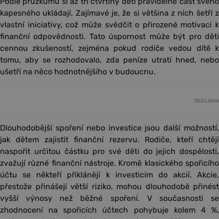
Podle průzkumu si až tři čtvrtiny dětí pravidelně část svého
kapesného ukládají. Zajímavé je, že si většina z nich šetří z
vlastní iniciativy, což může svědčit o přirozené motivaci k
finanční odpovědnosti. Tato úspornost může být pro děti
cennou zkušeností, zejména pokud rodiče vedou dítě k
tomu, aby se rozhodovalo, zda peníze utratí hned, nebo
ušetří na něco hodnotnějšího v budoucnu.
REKLAMA
Dlouhodobější spoření nebo investice jsou další možností,
jak dětem zajistit finanční rezervu. Rodiče, kteří chtějí
naspořit určitou částku pro své děti do jejich dospělosti,
zvažují různé finanční nástroje. Kromě klasického spořicího
účtu se někteří přiklánějí k investicím do akcií. Akcie,
přestože přinášejí větší riziko, mohou dlouhodobě přinést
vyšší výnosy než běžné spoření. V současnosti se
zhodnocení na spořicích účtech pohybuje kolem 4 %,