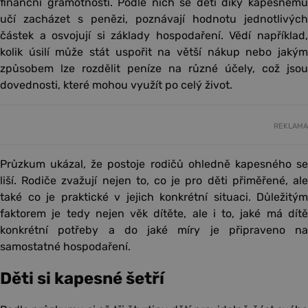
finanční gramotnosti. Podle nich se děti díky kapesnému
učí zacházet s penězi, poznávají hodnotu jednotlivých
částek a osvojují si základy hospodaření. Vědí například,
kolik úsilí může stát uspořit na větší nákup nebo jakým
způsobem lze rozdělit peníze na různé účely, což jsou
dovednosti, které mohou využít po celý život.
REKLAMA
Průzkum ukázal, že postoje rodičů ohledně kapesného se
liší. Rodiče zvažují nejen to, co je pro děti přiměřené, ale
také co je praktické v jejich konkrétní situaci. Důležitým
faktorem je tedy nejen věk dítěte, ale i to, jaké má dítě
konkrétní potřeby a do jaké míry je připraveno na
samostatné hospodaření.
Děti si kapesné šetří