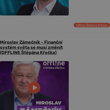
Offline Štěpána Křečka
Miroslav Zámečník - Finanční
systém světa se musí změnit
(OFFLINE Štěpána Křečka)