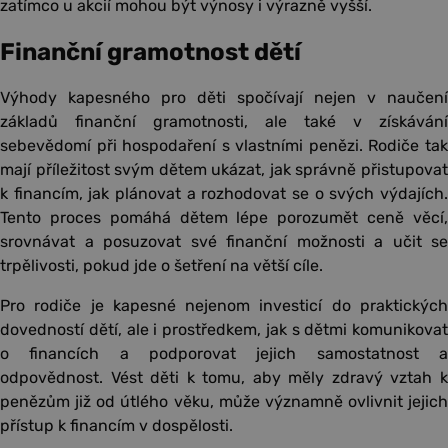
zatímco u akcií mohou být výnosy i výrazně vyšší.
Finanční gramotnost dětí
Výhody kapesného pro děti spočívají nejen v naučení
základů finanční gramotnosti, ale také v získávání
sebevědomí při hospodaření s vlastními penězi. Rodiče tak
mají příležitost svým dětem ukázat, jak správně přistupovat
k financím, jak plánovat a rozhodovat se o svých výdajích.
Tento proces pomáhá dětem lépe porozumět ceně věcí,
srovnávat a posuzovat své finanční možnosti a učit se
trpělivosti, pokud jde o šetření na větší cíle.
Pro rodiče je kapesné nejenom investicí do praktických
dovedností dětí, ale i prostředkem, jak s dětmi komunikovat
o financích a podporovat jejich samostatnost a
odpovědnost. Vést děti k tomu, aby měly zdravý vztah k
penězům již od útlého věku, může významně ovlivnit jejich
přístup k financím v dospělosti.