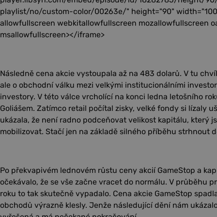
playlist/no/custom-color/00263e/" height="90" width="100
allowfullscreen webkitallowfullscreen mozallowfullscreen o
msallowfullscreen></iframe>
Následně cena akcie vystoupala až na 483 dolarů. V tu chvíl
ale o obchodní válku mezi velkými institucionálními investo
investory. V této válce vrcholící na konci ledna letošního r
Goliášem. Zatímco retail počítal zisky, velké fondy si lízaly 
ukázala, že není radno podceňovat velikost kapitálu, který j
mobilizovat. Stačí jen na základě silného příběhu strhnout 
Po překvapivém lednovém růstu ceny akcií GameStop a kapi
očekávalo, že se vše začne vracet do normálu. V průběhu pr
roku to tak skutečně vypadalo. Cena akcie GameStop spadl
obchodů výrazně klesly. Jenže následující dění nám ukázalo, 
vyřešená a má nečekané pokračování.