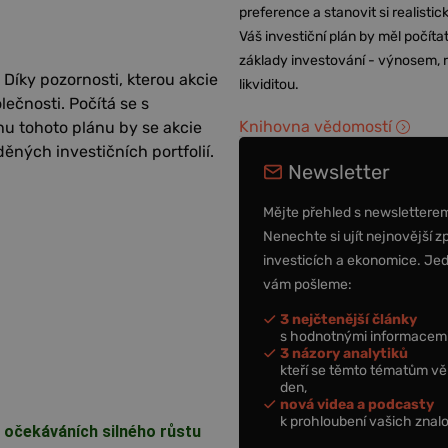
preference a stanovit si realisti
Váš investiční plán by měl počítat
základy investování - výnosem, r
 Díky pozornosti, kterou akcie
likviditou.
lečnosti. Počítá se s
Knihovna vědomostí
u tohoto plánu by se akcie
ných investičních portfolií.
Newsletter
Mějte přehled s newslettere
Nenechte si ujít nejnovější z
investicích a ekonomice. Je
vám pošleme:
3 nejčtenější články
s hodnotnými informacemi
3 názory analytiků
kteří se těmto tématům vě
den,
nová videa a podcasty
k prohloubení vašich znalo
 očekáváních silného růstu