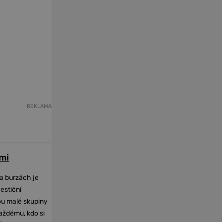
REKLAMA
mi
na burzách je
vestiční
dou malé skupiny
každému, kdo si
-