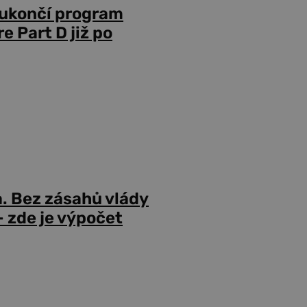
 ukončí program
 Part D již po
a. Bez zásahů vlády
 zde je výpočet