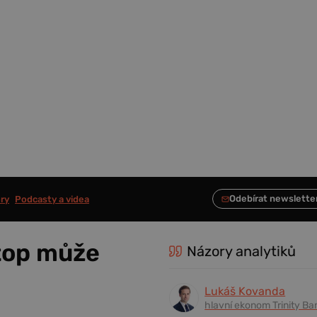
ry
Podcasty a videa
top může
Názory analytiků
Lukáš Kovanda
hlavní ekonom Trinity Ba