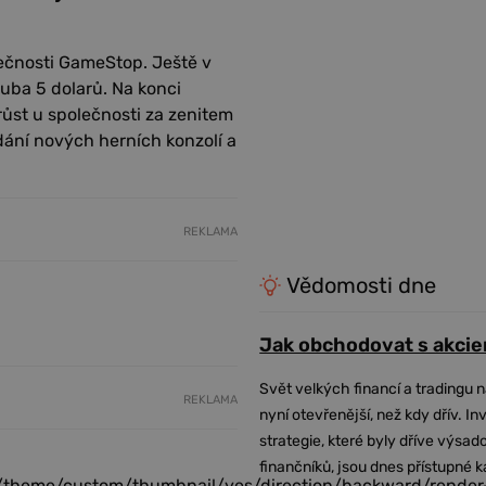
lečnosti GameStop. Ještě v
uba 5 dolarů. Na konci
árůst u společnosti za zenitem
ydání nových herních konzolí a
REKLAMA
Vědomosti dne
Jak obchodovat s akcie
Svět velkých financí a tradingu 
REKLAMA
nyní otevřenější, než kdy dřív. In
strategie, které byly dříve výsa
finančníků, jsou dnes přístupné 
/theme/custom/thumbnail/yes/direction/backward/render