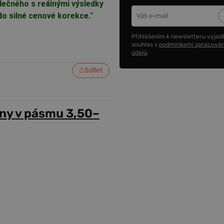
lečného s reálnými výsledky
do silné cenové korekce.
"
Přihlášením k newsletteru vyjadř
souhlas s
podmínkami zpracován
údajů
.
Sdílet
ny v pásmu 3,50–