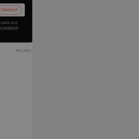
ujete svůj
í osobních
REKLAMA