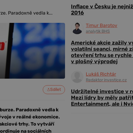
Inflace v Česku je nejni
2016
e. Paradoxně vedla k...
Timur Barotov
analytik BHS
Americké akcie zažily 
volatilní seanci, mírné 
otevření trhu se rychle
v plošný výprodej
Lukáš Richtár
Redaktor investice.cz
Sdílet
Udržitelné investice v 
Mezi lídry by měly patři
Entertainment, ale i Nvi
burze. Paradoxně vedla k
ývoje v reálné ekonomice.
kciové trhy. To vytváří
ordinuje na sociálních