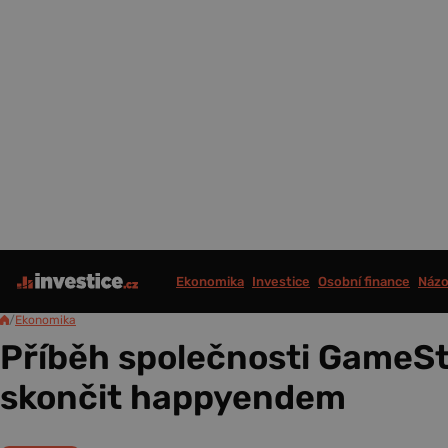
Ekonomika
Investice
Osobní finance
Názo
/
Ekonomika
Příběh společnosti GameS
skončit happyendem