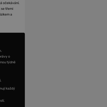
cká očekávání.
 se třemi
izikem a
m.
právy o
dnou týdně
,
nují každý
stí.