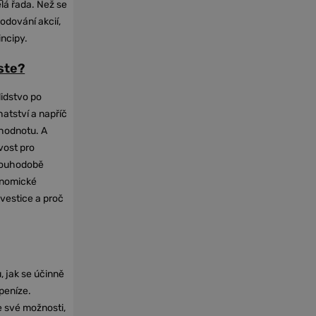
elá řada. Než se
odování akcií,
incipy.
oste?
lidstvo po
hatství a napříč
hodnotu. A
vost pro
dlouhodobě
onomické
nvestice a proč
, jak se účinně
 peníze.
e své možnosti,