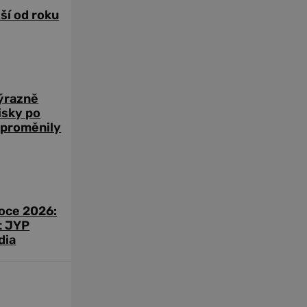
žší od roku
výrazně
zisky po
 proměnily
roce 2026:
t JYP
dia