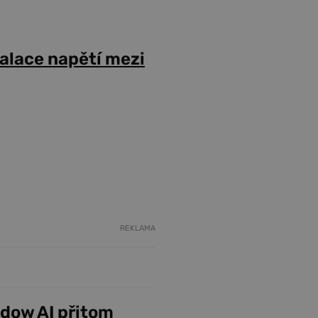
alace napětí mezi
REKLAMA
adow AI přitom