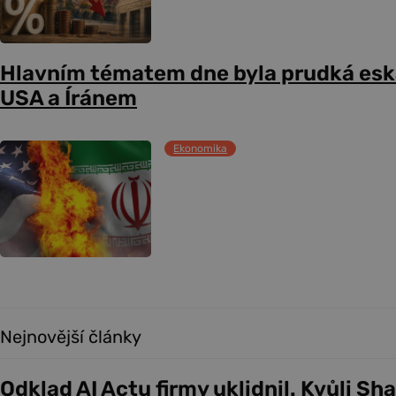
Hlavním tématem dne byla prudká esk
USA a Íránem
Ekonomika
Nejnovější články
Odklad AI Actu firmy uklidnil. Kvůli Sh