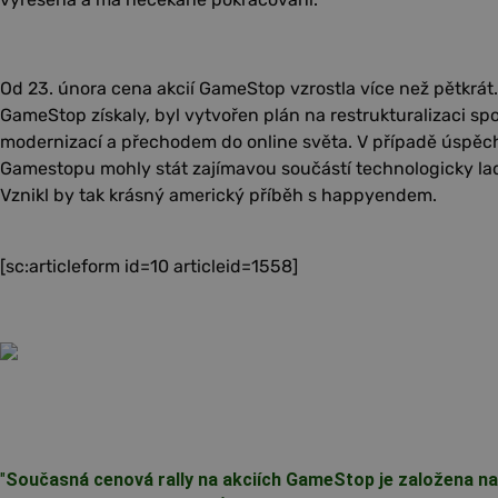
Od 23. února cena akcií GameStop vzrostla více než pětkrát.
GameStop získaly, byl vytvořen plán na restrukturalizaci spo
modernizací a přechodem do online světa. V případě úspěch
Gamestopu mohly stát zajímavou součástí technologicky ladě
Vznikl by tak krásný americký příběh s happyendem.
[sc:articleform id=10 articleid=1558]
"
Současná cenová rally na akciích GameStop je založena na