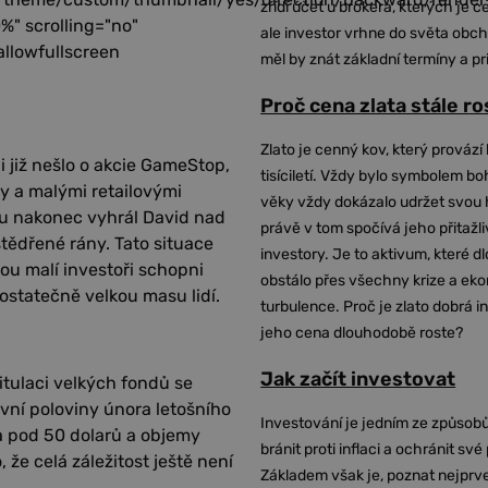
zřídí účet u brokera, kterých je c
%" scrolling="no"
ale investor vrhne do světa obch
allowfullscreen
měl by znát základní termíny a pr
Proč cena zlata stále r
Zlato je cenný kov, který provází 
i již nešlo o akcie GameStop,
tisíciletí. Vždy bylo symbolem bo
ry a malými retailovými
věky vždy dokázalo udržet svou 
oku nakonec vyhrál David nad
právě v tom spočívá jeho přitažli
uštědřené rány. Tato situace
investory. Je to aktivum, které 
sou malí investoři schopni
obstálo přes všechny krize a ek
dostatečně velkou masu lidí.
turbulence. Proč je zlato dobrá i
jeho cena dlouhodobě roste?
Jak začít investovat
tulaci velkých fondů se
vní poloviny února letošního
Investování je jedním ze způsobů
a pod 50 dolarů a objemy
bránit proti inflaci a ochránit své
že celá záležitost ještě není
Základem však je, poznat nejprv