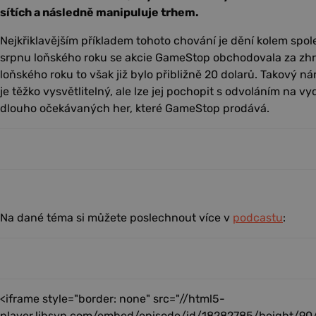
sítích a následně manipuluje trhem.
Nejkřiklavějším příkladem tohoto chování je dění kolem spo
srpnu loňského roku se akcie GameStop obchodovala za zhr
loňského roku to však již bylo přibližně 20 dolarů. Takový n
je těžko vysvětlitelný, ale lze jej pochopit s odvoláním na v
dlouho očekávaných her, které GameStop prodává.
Na dané téma si můžete poslechnout více v
podcastu
:
<iframe style="border: none" src="//html5-
player.libsyn.com/embed/episode/id/18282785/height/90