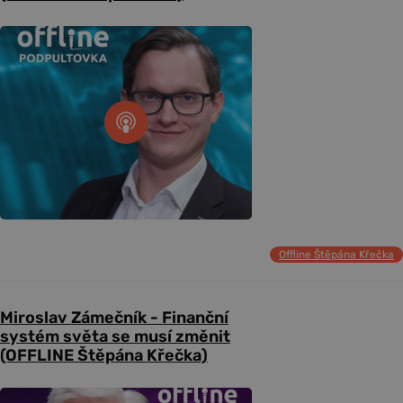
Offline Štěpána Křečka
Miroslav Zámečník - Finanční
systém světa se musí změnit
(OFFLINE Štěpána Křečka)