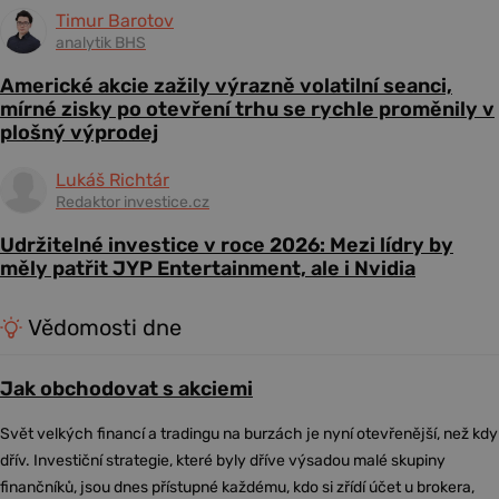
Timur Barotov
analytik BHS
Americké akcie zažily výrazně volatilní seanci,
mírné zisky po otevření trhu se rychle proměnily v
plošný výprodej
Lukáš Richtár
Redaktor investice.cz
Udržitelné investice v roce 2026: Mezi lídry by
měly patřit JYP Entertainment, ale i Nvidia
Vědomosti dne
Jak obchodovat s akciemi
Svět velkých financí a tradingu na burzách je nyní otevřenější, než kdy
dřív. Investiční strategie, které byly dříve výsadou malé skupiny
finančníků, jsou dnes přístupné každému, kdo si zřídí účet u brokera,