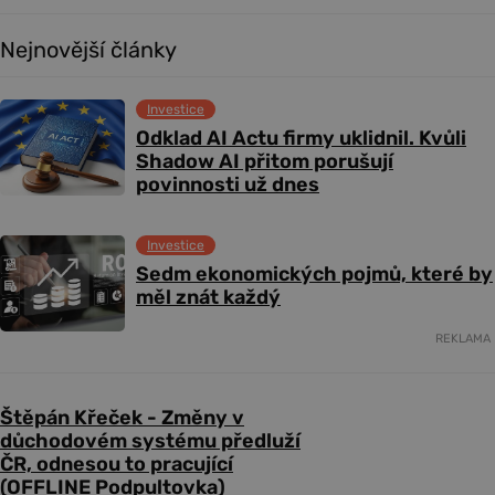
Nejnovější články
Investice
Odklad AI Actu firmy uklidnil. Kvůli
Shadow AI přitom porušují
povinnosti už dnes
Investice
Sedm ekonomických pojmů, které by
měl znát každý
REKLAMA
Štěpán Křeček - Změny v
důchodovém systému předluží
ČR, odnesou to pracující
(OFFLINE Podpultovka)