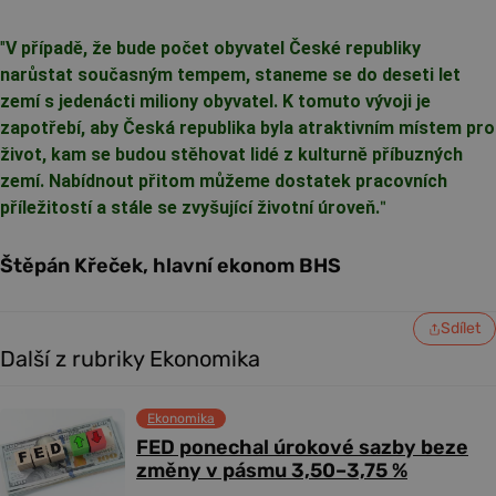
"
V případě, že bude počet obyvatel České republiky
narůstat současným tempem, staneme se do deseti let
zemí s jedenácti miliony obyvatel. K tomuto vývoji je
zapotřebí, aby Česká republika byla atraktivním místem pro
život, kam se budou stěhovat lidé z kulturně příbuzných
zemí. Nabídnout přitom můžeme dostatek pracovních
příležitostí a stále se zvyšující životní úroveň.
"
Štěpán Křeček, hlavní ekonom BHS
Sdílet
Další z rubriky Ekonomika
Ekonomika
FED ponechal úrokové sazby beze
změny v pásmu 3,50–3,75 %