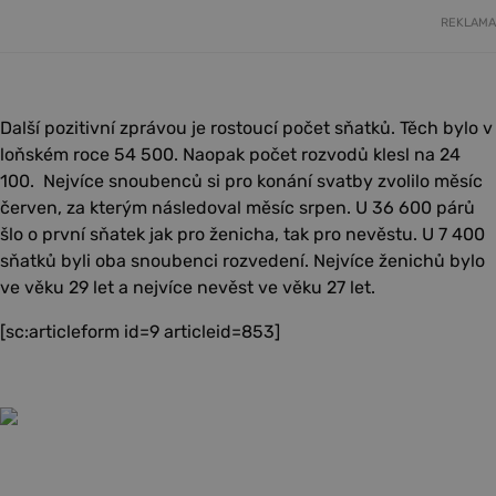
REKLAMA
Další pozitivní zprávou je rostoucí počet sňatků. Těch bylo v
loňském roce 54 500. Naopak počet rozvodů klesl na 24
100. Nejvíce snoubenců si pro konání svatby zvolilo měsíc
červen, za kterým následoval měsíc srpen. U 36 600 párů
šlo o první sňatek jak pro ženicha, tak pro nevěstu. U 7 400
sňatků byli oba snoubenci rozvedení. Nejvíce ženichů bylo
ve věku 29 let a nejvíce nevěst ve věku 27 let.
[sc:articleform id=9 articleid=853]