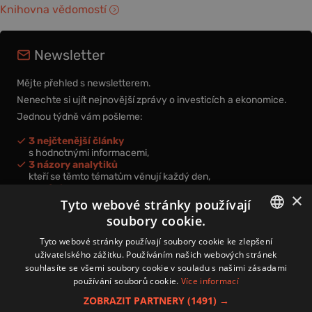
Knihovna vědomostí
Newsletter
Mějte přehled s newsletterem.
Nenechte si ujít nejnovější zprávy o investicích a ekonomice.
Jednou týdně vám pošleme:
3 nejčtenější články
s hodnotnými informacemi,
3 názory analytiků
kteří se těmto tématům věnují každý den,
nová videa a podcasty
×
k prohloubení vašich znalostí.
Tyto webové stránky používají
soubory cookie.
CZECH
Tyto webové stránky používají soubory cookie ke zlepšení
uživatelského zážitku. Používáním našich webových stránek
CZ
souhlasíte se všemi soubory cookie v souladu s našimi zásadami
Přihlášením k newsletteru vyjadřujete svůj souhlas s
podmínkami
používání souborů cookie.
Více informací
zpracování osobních údajů
.
ZOBRAZIT PARTNERY
(1491) →
Kontakt