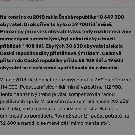
Na konci roku 2018 měla Česká republika 10 649 800
obyvatel. O rok dříve to bylo o 39 700 lidí méně.
Přirozený přírůstek obyvatelstva, tedy rozdíl mezi živě
narozenými a zemřelými, byl velmi nízký a tvořil
přibližně 1 100 lidí. Zbylých 38 600 obyvatel získala
Česká republika díky přistěhovalým lidem. Celkově
přitom do České republiky přišlo 58 100 lidí a 19 500
obyvatel se z naší země vystěhovalo do zahraničí.
V roce 2018 klesl počet narozených dětí o 369 na přibližně
114 000. Počet zemřelých lidí mírně vzrostl na 112 900.
Tento nepříznivý trend je však kompenzován řadou
pozitivních zpráv. V loňském roce zemřelo pouze 292 dětí
do 1 roku, což naši zemi řadí mezi nejlepší v eliminaci
úmrtnosti po porodech. Rovněž se snížil počet potratů na
32 600 a narodilo se méně dětí mimo manželství.