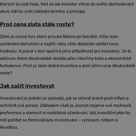
kterých je celá řada. Než se ale investor vrhne do světa obchodování
akcií, měl by znát základní termíny a principy.
Proč cena zlata stále roste?
Zlato je cenný kov, který provází lidstvo po tisíciletí. Vždy bylo
symbolem bohatství a napříč věky vždy dokázalo udržet svou
hodnotu. A právě v tom spočívá jeho přitažlivost pro investory. Je to
aktivum, které dlouhodobě obstálo přes všechny krize a ekonomické
turbulence. Proč je zlato dobrá investice a proč jeho cena dlouhodobě
roste?
Jak začít investovat
Investování je jedním ze způsobů, jak se účinně bránit proti inflaci a
ochránit své peníze. Základem však je, poznat nejprve své možnosti,
preference a stanovit si realistická očekávání. Váš investiční plán by
měl počítat se třemi základy investování - výnosem, rizikem a
likviditou.