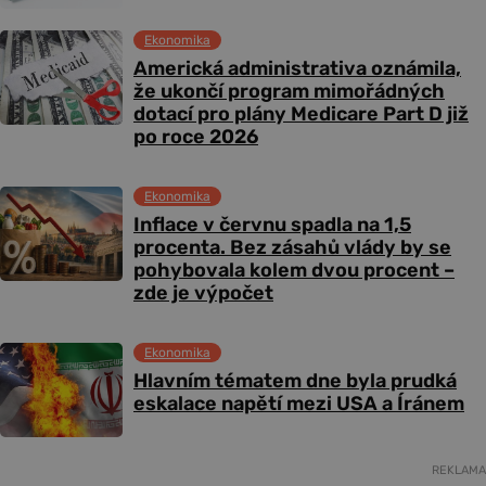
Ekonomika
Americká administrativa oznámila,
že ukončí program mimořádných
dotací pro plány Medicare Part D již
po roce 2026
Ekonomika
Inflace v červnu spadla na 1,5
procenta. Bez zásahů vlády by se
pohybovala kolem dvou procent –
zde je výpočet
Ekonomika
Hlavním tématem dne byla prudká
eskalace napětí mezi USA a Íránem
REKLAMA