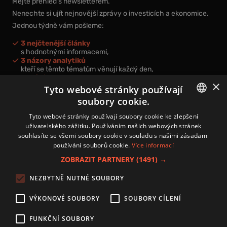
Mějte přehled s newsletterem.
Nenechte si ujít nejnovější zprávy o investicích a ekonomice.
Jednou týdně vám pošleme:
3 nejčtenější články
s hodnotnými informacemi,
3 názory analytiků
kteří se těmto tématům věnují každý den,
nová videa a podcasty
×
k prohloubení vašich znalostí.
Tyto webové stránky používají
soubory cookie.
CZECH
Tyto webové stránky používají soubory cookie ke zlepšení
uživatelského zážitku. Používáním našich webových stránek
CZ
souhlasíte se všemi soubory cookie v souladu s našimi zásadami
Přihlášením k newsletteru vyjadřujete svůj souhlas s
podmínkami
používání souborů cookie.
Více informací
zpracování osobních údajů
.
ZOBRAZIT PARTNERY
(1491) →
Kontakt
NEZBYTNĚ NUTNÉ SOUBORY
Zásady používání souborů cookies
Zpracování osobních údajů
VÝKONOVÉ SOUBORY
SOUBORY CÍLENÍ
Autoři
Nastavení cookies
FUNKČNÍ SOUBORY