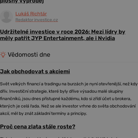
plošný výprodej
Lukáš Richtár
Redaktor investice.cz
Udržitelné investice v roce 2026: Mezi lídry by
měly patřit JYP Entertainment, ale i Nvidia
Vědomosti dne
Jak obchodovat s akciemi
Svět velkých financí a tradingu na burzách je nyní otevřenější, než kdy
dřív. Investiční strategie, které byly dříve výsadou malé skupiny
finančníků, jsou dnes přístupné každému, kdo si zřídí účet u brokera,
kterých je celá řada. Než se ale investor vrhne do světa obchodování
akcií, měl by znát základní termíny a principy.
Proč cena zlata stále roste?