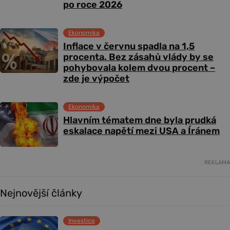
po roce 2026
Ekonomika
Inflace v červnu spadla na 1,5
procenta. Bez zásahů vlády by se
pohybovala kolem dvou procent –
zde je výpočet
Ekonomika
Hlavním tématem dne byla prudká
eskalace napětí mezi USA a Íránem
REKLAMA
Nejnovější články
Investice