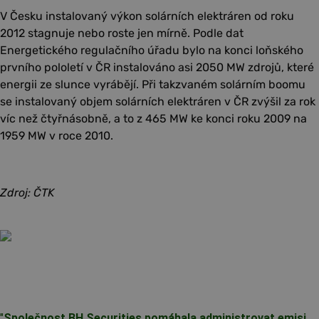
V Česku instalovaný výkon solárních elektráren od roku
2012 stagnuje nebo roste jen mírně. Podle dat
Energetického regulačního úřadu bylo na konci loňského
prvního pololetí v ČR instalováno asi 2050 MW zdrojů, které
energii ze slunce vyrábějí. Při takzvaném solárním boomu
se instalovaný objem solárních elektráren v ČR zvýšil za rok
víc než čtyřnásobně, a to z 465 MW ke konci roku 2009 na
1959 MW v roce 2010.
Zdroj: ČTK
"
Společnost BH Securities pomáhala administrovat emisi