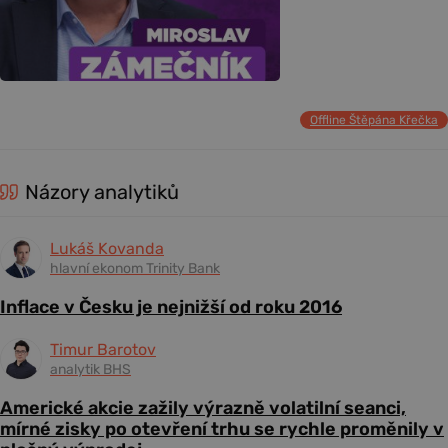
Offline Štěpána Křečka
Názory analytiků
Lukáš Kovanda
hlavní ekonom Trinity Bank
Inflace v Česku je nejnižší od roku 2016
Timur Barotov
analytik BHS
Americké akcie zažily výrazně volatilní seanci,
mírné zisky po otevření trhu se rychle proměnily v