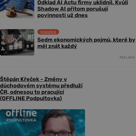
Odklad AI Actu firmy uklidnil. Kvůli
Shadow AI přitom porušují
povinnosti už dnes
Investice
Sedm ekonomických pojmů, které by
měl znát každý
REKLAMA
Štěpán Křeček - Změny v
důchodovém systému předluží
ČR, odnesou to pracující
(OFFLINE Podpultovka)