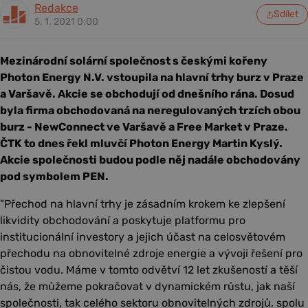
Redakce
Sdílet
5. 1. 2021 0:00
Mezinárodní solární společnost s českými kořeny
Photon Energy N.V. vstoupila na hlavní trhy burz v Praze
a Varšavě. Akcie se obchodují od dnešního rána. Dosud
byla firma obchodovaná na neregulovaných trzích obou
burz - NewConnect ve Varšavě a Free Market v Praze.
ČTK to dnes řekl mluvčí Photon Energy Martin Kyslý.
Akcie společnosti budou podle něj nadále obchodovány
pod symbolem PEN.
"Přechod na hlavní trhy je zásadním krokem ke zlepšení
likvidity obchodování a poskytuje platformu pro
institucionální investory a jejich účast na celosvětovém
přechodu na obnovitelné zdroje energie a vývoji řešení pro
čistou vodu. Máme v tomto odvětví 12 let zkušeností a těší
nás, že můžeme pokračovat v dynamickém růstu, jak naší
společnosti, tak celého sektoru obnovitelných zdrojů, spolu