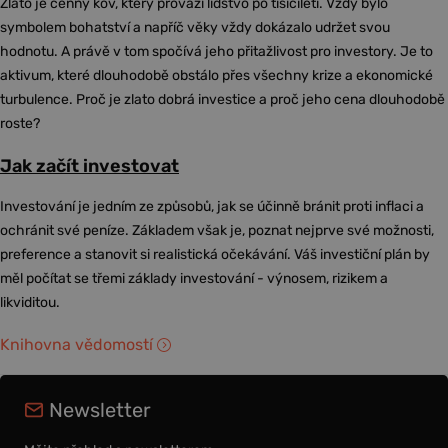
Zlato je cenný kov, který provází lidstvo po tisíciletí. Vždy bylo
symbolem bohatství a napříč věky vždy dokázalo udržet svou
hodnotu. A právě v tom spočívá jeho přitažlivost pro investory. Je to
aktivum, které dlouhodobě obstálo přes všechny krize a ekonomické
turbulence. Proč je zlato dobrá investice a proč jeho cena dlouhodobě
roste?
Jak začít investovat
Investování je jedním ze způsobů, jak se účinně bránit proti inflaci a
ochránit své peníze. Základem však je, poznat nejprve své možnosti,
preference a stanovit si realistická očekávání. Váš investiční plán by
měl počítat se třemi základy investování - výnosem, rizikem a
likviditou.
Knihovna vědomostí
Newsletter