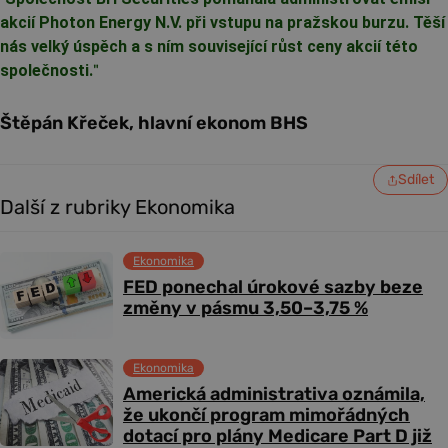
akcií Photon Energy N.V. při vstupu na pražskou burzu. Těší
nás velký úspěch a s ním související růst ceny akcií této
společnosti.
"
Štěpán Křeček, hlavní ekonom BHS
Sdílet
Další z rubriky Ekonomika
Ekonomika
FED ponechal úrokové sazby beze
změny v pásmu 3,50–3,75 %
Ekonomika
Americká administrativa oznámila,
že ukončí program mimořádných
dotací pro plány Medicare Part D již