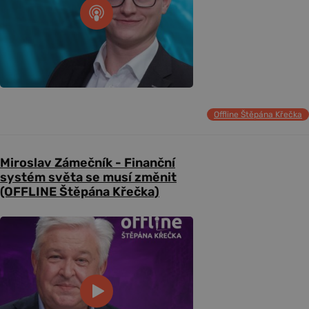
Offline Štěpána Křečka
Miroslav Zámečník - Finanční
systém světa se musí změnit
(OFFLINE Štěpána Křečka)