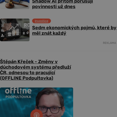
Shadow AI přitom porušují
povinnosti už dnes
Investice
Sedm ekonomických pojmů, které by
měl znát každý
REKLAMA
Štěpán Křeček - Změny v
důchodovém systému předluží
ČR, odnesou to pracující
(OFFLINE Podpultovka)