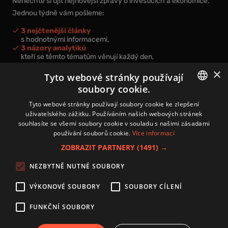
Nenechte si ujít nejnovější zprávy o investicích a ekonomice.
Jednou týdně vám pošleme:
3 nejčtenější články
s hodnotnými informacemi,
3 názory analytiků
kteří se těmto tématům věnují každý den,
nová videa a podcasty
×
k prohloubení vašich znalostí.
Tyto webové stránky používají
soubory cookie.
CZECH
Tyto webové stránky používají soubory cookie ke zlepšení
uživatelského zážitku. Používáním našich webových stránek
CZ
souhlasíte se všemi soubory cookie v souladu s našimi zásadami
Přihlášením k newsletteru vyjadřujete svůj souhlas s
podmínkami
používání souborů cookie.
Více informací
zpracování osobních údajů
.
ZOBRAZIT PARTNERY
(1491) →
Kontakt
NEZBYTNĚ NUTNÉ SOUBORY
Zásady používání souborů cookies
Zpracování osobních údajů
VÝKONOVÉ SOUBORY
SOUBORY CÍLENÍ
Autoři
Nastavení cookies
FUNKČNÍ SOUBORY