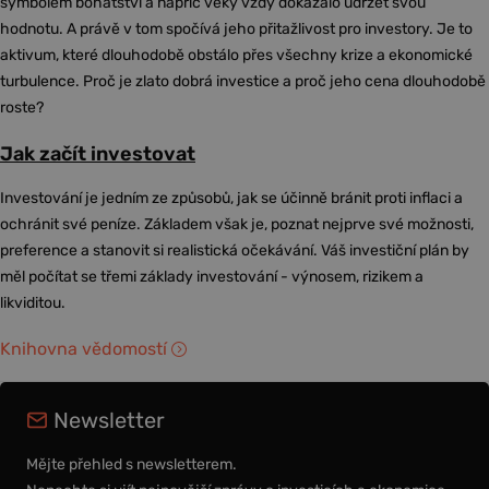
symbolem bohatství a napříč věky vždy dokázalo udržet svou
hodnotu. A právě v tom spočívá jeho přitažlivost pro investory. Je to
aktivum, které dlouhodobě obstálo přes všechny krize a ekonomické
turbulence. Proč je zlato dobrá investice a proč jeho cena dlouhodobě
roste?
Jak začít investovat
Investování je jedním ze způsobů, jak se účinně bránit proti inflaci a
ochránit své peníze. Základem však je, poznat nejprve své možnosti,
preference a stanovit si realistická očekávání. Váš investiční plán by
měl počítat se třemi základy investování - výnosem, rizikem a
likviditou.
Knihovna vědomostí
Newsletter
Mějte přehled s newsletterem.