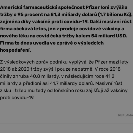
Americká farmaceutická společnost Pfizer loni zvýšila
tržby o 95 procent na 81,3 miliardy dolarů (1,7 bilionu Kč),
zejména díky vakcíně proti covidu-19. Další masivní růst
firma očekává letos, jen z prodeje covidové vakcíny a
nového léku na covid čeká tržby kolem 54 miliard USD.
Firma to dnes uvedla ve zprávě o výsledcích
hospodaření.
Z výsledkových zpráv podniku vyplývá, že Pfizer mezi lety
2018 až 2020 tržby zvýšil pouze nepatrně. V roce 2018
činily zhruba 40,8 miliardy, v následujícím roce 41,2
miliardy a předloni asi 41,7 miliardy dolarů. Masivní růst
zisku i tržeb mu tedy od loňského roku zajišťují až vakcíny
proti covidu-19.
REKLAMA