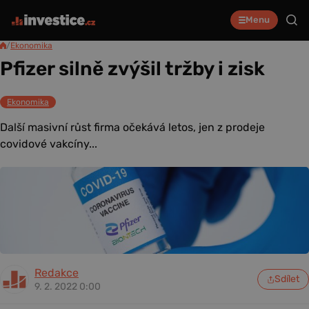
Menu
/
Ekonomika
Pfizer silně zvýšil tržby i zisk
Ekonomika
Další masivní růst firma očekává letos, jen z prodeje
covidové vakcíny...
Redakce
Sdílet
9. 2. 2022 0:00