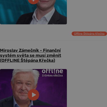
Offline Štěpána Křečka
Miroslav Zámečník - Finanční
systém světa se musí změnit
(OFFLINE Štěpána Křečka)