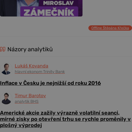
Offline Štěpána Křečka
Názory analytiků
Lukáš Kovanda
hlavní ekonom Trinity Bank
Inflace v Česku je nejnižší od roku 2016
Timur Barotov
analytik BHS
Americké akcie zažily výrazně volatilní seanci,
mírné zisky po otevření trhu se rychle proměnily v
plošný výprodej