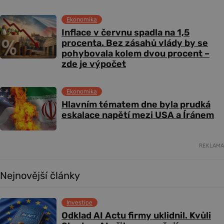
Ekonomika
Inflace v červnu spadla na 1,5
procenta. Bez zásahů vlády by se
pohybovala kolem dvou procent –
zde je výpočet
Ekonomika
Hlavním tématem dne byla prudká
eskalace napětí mezi USA a Íránem
REKLAMA
Nejnovější články
Investice
Odklad AI Actu firmy uklidnil. Kvůli