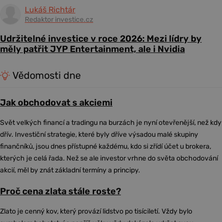
Lukáš Richtár
Redaktor investice.cz
Udržitelné investice v roce 2026: Mezi lídry by
měly patřit JYP Entertainment, ale i Nvidia
Vědomosti dne
Jak obchodovat s akciemi
Svět velkých financí a tradingu na burzách je nyní otevřenější, než kdy
dřív. Investiční strategie, které byly dříve výsadou malé skupiny
finančníků, jsou dnes přístupné každému, kdo si zřídí účet u brokera,
kterých je celá řada. Než se ale investor vrhne do světa obchodování
akcií, měl by znát základní termíny a principy.
Proč cena zlata stále roste?
Zlato je cenný kov, který provází lidstvo po tisíciletí. Vždy bylo