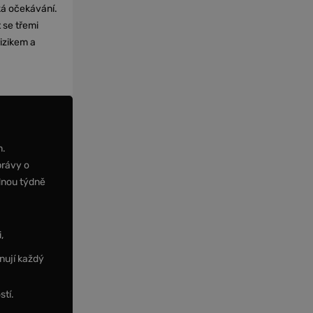
cká očekávání.
 se třemi
izikem a
m.
právy o
dnou týdně
,
nují každý
stí.