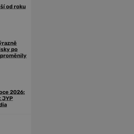
žší od roku
výrazně
zisky po
 proměnily
roce 2026:
t JYP
dia