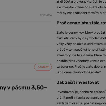
zřídí účet u brokera, kterých je c
ale investor vrhne do světa obch
měl by znát základní termíny a pr
REKLAMA
Proč cena zlata stále r
Zlato je cenný kov, který provází 
tisíciletí. Vždy bylo symbolem bo
věky vždy dokázalo udržet svou 
právě v tom spočívá jeho přitažli
investory. Je to aktivum, které 
obstálo přes všechny krize a ek
turbulence. Proč je zlato dobrá i
Sdílet
jeho cena dlouhodobě roste?
Jak začít investovat
ny v pásmu 3,50–
Investování je jedním ze způsobů
bránit proti inflaci a ochránit své
Základem však je, poznat nejprv