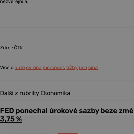
nezveřejnila.
Zdroj: ČTK
Více o
auto
evropa
mercedes
tržby
usa
čína
Další z rubriky Ekonomika
FED ponechal úrokové sazby beze změ
3,75 %