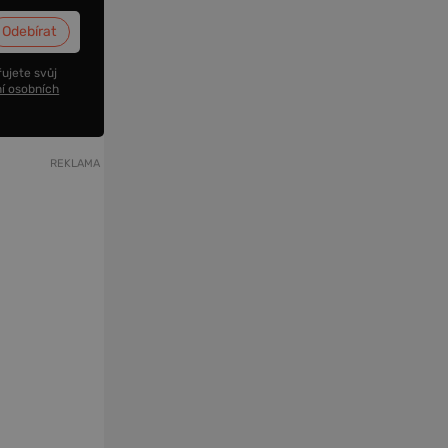
ujete svůj
í osobních
REKLAMA