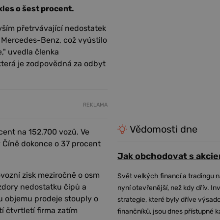
les o šest procent.
vším přetrvávající nedostatek
 Mercedes-Benz, což vyústilo
e," uvedla členka
terá je zodpovědná za odbyt
REKLAMA
Vědomosti dne
ocent na 152.700 vozů. Ve
v Číně dokonce o 37 procent
Jak obchodovat s akcie
vozní zisk meziročně o osm
Svět velkých financí a tradingu 
vzdory nedostatku čipů a
nyní otevřenější, než kdy dřív. In
u objemu prodeje stouply o
strategie, které byly dříve výsa
 čtvrtletí firma zatím
finančníků, jsou dnes přístupné 