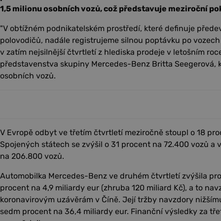
1,5 milionu osobních vozů, což představuje meziroční pok
"V obtížném podnikatelském prostředí, které definuje přede
polovodičů, nadále registrujeme silnou poptávku po vozech
v zatím nejsilnější čtvrtletí z hlediska prodeje v letošním roc
představenstva skupiny Mercedes-Benz Britta Seegerová, k
osobních vozů.
V Evropě odbyt ve třetím čtvrtletí meziročně stoupl o 18 pr
Spojených státech se zvýšil o 31 procent na 72.400 vozů a 
na 206.800 vozů.
Automobilka Mercedes-Benz ve druhém čtvrtletí zvýšila pro
procent na 4,9 miliardy eur (zhruba 120 miliard Kč), a to na
koronavirovým uzávěrám v Číně. Její tržby navzdory nižším
sedm procent na 36,4 miliardy eur. Finanční výsledky za třetí