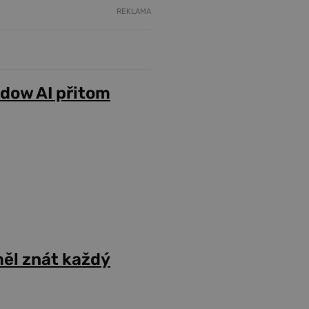
REKLAMA
adow AI přitom
ěl znát každý