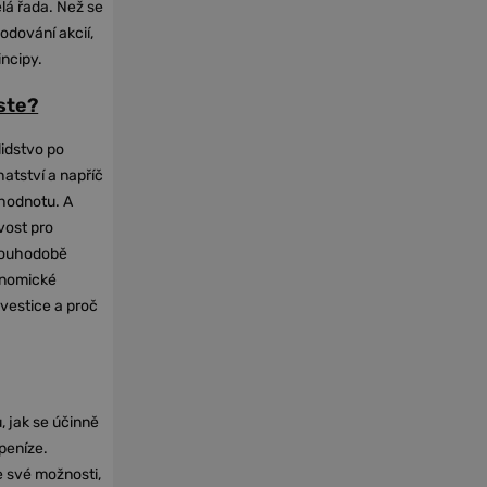
elá řada. Než se
odování akcií,
incipy.
oste?
lidstvo po
hatství a napříč
hodnotu. A
vost pro
dlouhodobě
onomické
nvestice a proč
, jak se účinně
 peníze.
e své možnosti,