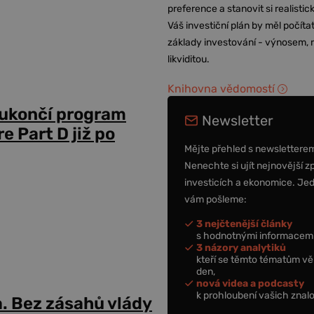
preference a stanovit si realisti
Váš investiční plán by měl počítat
základy investování - výnosem, r
likviditou.
Knihovna vědomostí
 ukončí program
Newsletter
 Part D již po
Mějte přehled s newslettere
Nenechte si ujít nejnovější z
investicích a ekonomice. Je
vám pošleme:
3 nejčtenější články
s hodnotnými informacemi
3 názory analytiků
kteří se těmto tématům vě
den,
nová videa a podcasty
k prohloubení vašich znalo
a. Bez zásahů vlády