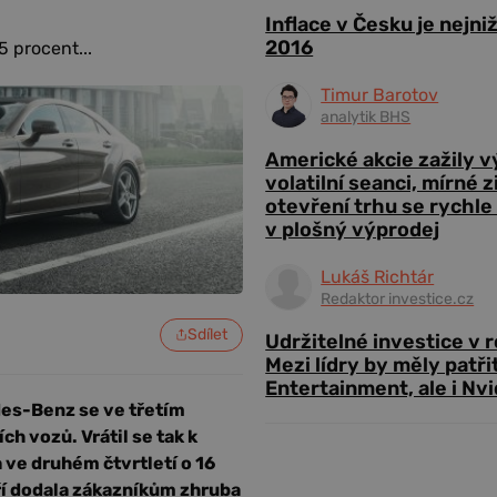
Inflace v Česku je nejni
2016
5 procent...
Timur Barotov
analytik BHS
Americké akcie zažily 
volatilní seanci, mírné 
otevření trhu se rychle
v plošný výprodej
Lukáš Richtár
Redaktor investice.cz
Sdílet
Udržitelné investice v 
Mezi lídry by měly patři
Entertainment, ale i Nvi
es-Benz se ve třetím
ch vozů. Vrátil se tak k
a ve druhém čtvrtletí o 16
áří dodala zákazníkům zhruba