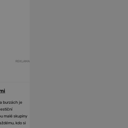
REKLAMA
mi
na burzách je
vestiční
dou malé skupiny
každému, kdo si