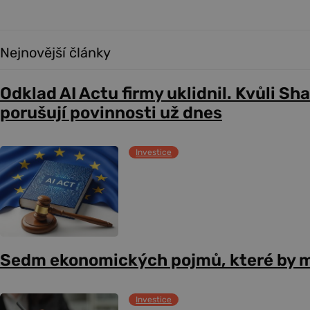
Nejnovější články
Odklad AI Actu firmy uklidnil. Kvůli Sh
porušují povinnosti už dnes
Investice
Sedm ekonomických pojmů, které by m
Investice