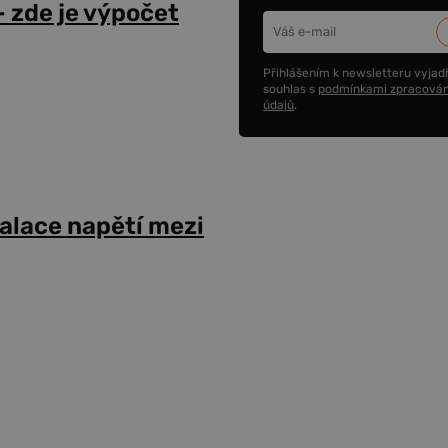
 zde je výpočet
Přihlášením k newsletteru vyjadř
souhlas s
podmínkami zpracován
údajů
.
alace napětí mezi