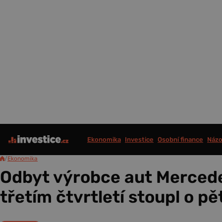
Ekonomika
Investice
Osobní finance
Názo
/
Ekonomika
Odbyt výrobce aut Merced
třetím čtvrtletí stoupl o pě