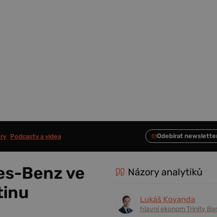
ry
Podcasty a videa
es-Benz ve
Názory analytiků
tinu
Lukáš Kovanda
hlavní ekonom Trinity Ba