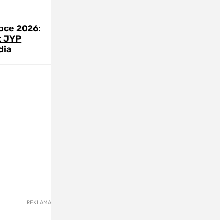
roce 2026:
t JYP
dia
REKLAMA