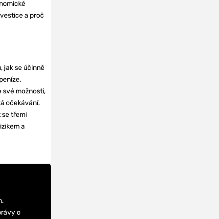
onomické
nvestice a proč
, jak se účinně
 peníze.
e své možnosti,
cká očekávání.
 se třemi
izikem a
m.
právy o