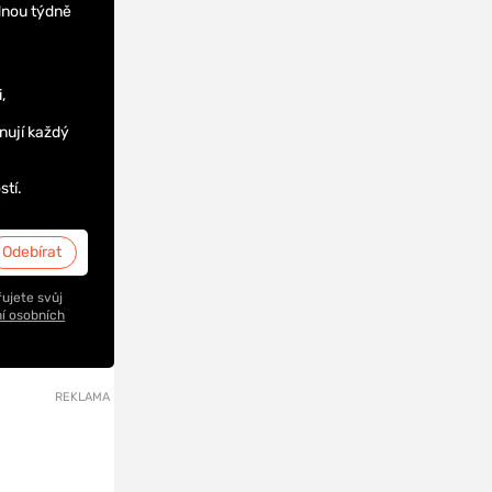
dnou týdně
,
nují každý
stí.
ujete svůj
í osobních
REKLAMA