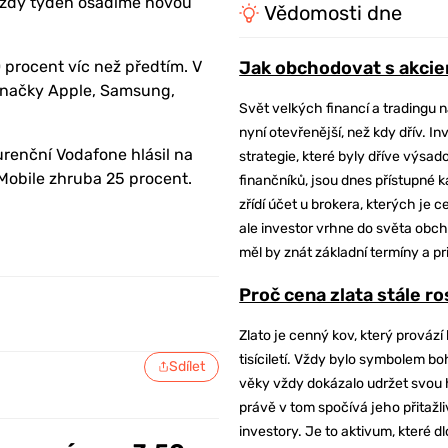
Každý týden osadíme novou
Vědomosti dne
0 procent víc než předtím. V
Jak obchodovat s akcie
 značky Apple, Samsung,
Svět velkých financí a tradingu 
nyní otevřenější, než kdy dřív. In
renční Vodafone hlásil na
strategie, které byly dříve výsa
Mobile zhruba 25 procent.
finančníků, jsou dnes přístupné 
zřídí účet u brokera, kterých je c
ale investor vrhne do světa obch
měl by znát základní termíny a pr
Proč cena zlata stále r
Zlato je cenný kov, který provází 
tisíciletí. Vždy bylo symbolem bo
Sdílet
věky vždy dokázalo udržet svou 
právě v tom spočívá jeho přitažli
investory. Je to aktivum, které 