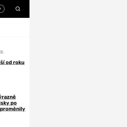
nk
žší od roku
výrazně
zisky po
 proměnily