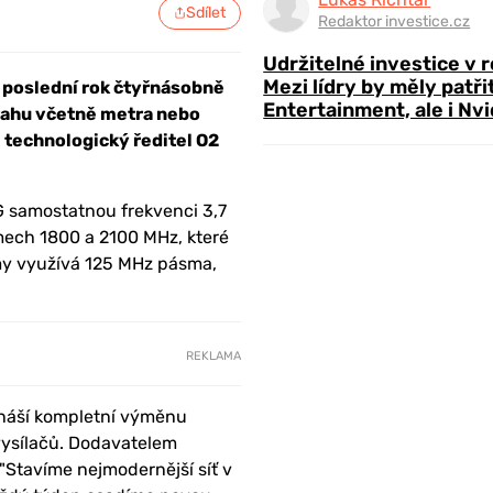
Sdílet
Redaktor investice.cz
Udržitelné investice v 
Mezi lídry by měly patři
a poslední rok čtyřnásobně
Entertainment, ale i Nvi
Prahu včetně metra nebo
l technologický ředitel O2
G samostatnou frekvenci 3,7
mech 1800 a 2100 MHz, které
rmy využívá 125 MHz pásma,
REKLAMA
obnáší kompletní výměnu
vysílačů. Dodavatelem
"Stavíme nejmodernější síť v