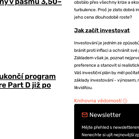
ny v pásmu 3,50–
obstálo přes všechny krize a ek
turbulence. Proč je zlato dobrá i
jeho cena dlouhodobě roste?
Jak začít investovat
Investování je jedním ze způsobů
bránit proti inflaci a ochránit své
Základem však je, poznat nejprv
preference a stanovit si realisti
Váš investiční plán by měl počítat
 ukončí program
základy investování - výnosem, r
 Part D již po
likviditou.
Knihovna vědomostí
Newsletter
Mějte přehled s newslettere
Nenechte si ujít nejnovější z