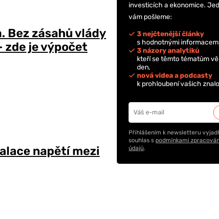
investicích a ekonomice. Je
vám pošleme:
a. Bez zásahů vlády
3 nejčtenější články
s hodnotnými informacemi
 zde je výpočet
3 názory analytiků
kteří se těmto tématům vě
den,
nová videa a podcasty
k prohloubení vašich znalo
Přihlášením k newsletteru vyjadř
souhlas s
podmínkami zpracován
alace napětí mezi
údajů
.