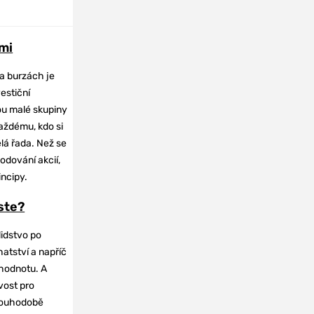
mi
na burzách je
vestiční
dou malé skupiny
každému, kdo si
elá řada. Než se
odování akcií,
incipy.
oste?
lidstvo po
hatství a napříč
hodnotu. A
vost pro
dlouhodobě