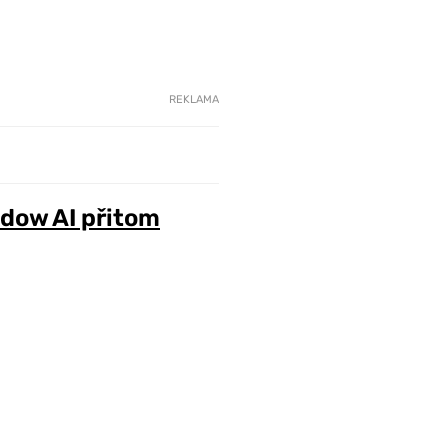
REKLAMA
adow AI přitom