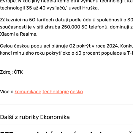
Evropě. Nikdo jiný nedělá kompletní výměnu technologií. 
technologií 35 až 40 vysílačů," uvedl Hruška.
Zákazníci na 5G tarifech datují podle údajů společnosti o 3
současnosti je v síti zhruba 250.000 5G telefonů, dominují
Xiaomi a Realme.
Celou českou populaci plánuje O2 pokrýt v roce 2024. Konku
konci minulého roku pokrytí okolo 60 procent populace a T-
Zdroj: ČTK
Více o
komunikace
technologie
česko
Další z rubriky Ekonomika