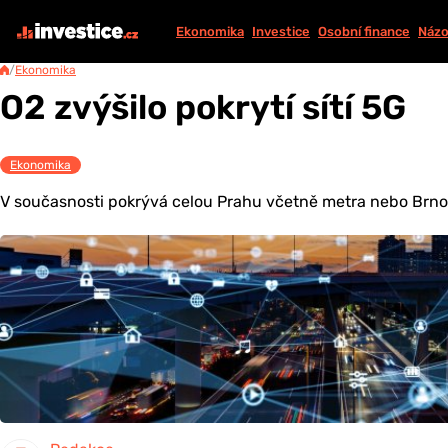
Ekonomika
Investice
Osobní finance
Názo
/
Ekonomika
O2 zvýšilo pokrytí sítí 5G
Ekonomika
V současnosti pokrývá celou Prahu včetně metra nebo Brno a