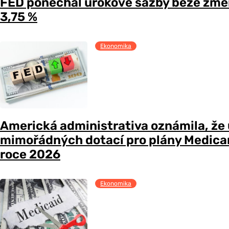
FED ponechal úrokové sazby beze změ
3,75 %
Ekonomika
Americká administrativa oznámila, že
mimořádných dotací pro plány Medicare
roce 2026
Ekonomika