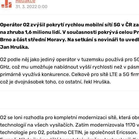
Redakce
31. 3. 2022 0:00
Operátor O2 zvýšil pokrytí rychlou mobilní sítí 5G v ČR z
na zhruba 1,6 milionu lidí. V současnosti pokrývá celou 
Brno a část střední Moravy. Na setkání s novináři to uved
Jan Hruška.
O2 podle něj jako jediný operátor v tuzemsku používá pro 5
GHz, což mu umožňuje nabídnout vyšší rychlosti než v pás
primárně využívá konkurence. Celkově pro sítě LTE a 5G fi
což je dvojnásobek toho, co ostatní, řekl Hruška.
O2 se loni rozhodla pro kompletní modernizaci sítě, která 
technologií na všech vysílačích. Zatím modernizovala 1170 
technologie pro O2, potažmo CETIN, je společnost Ericsson. 