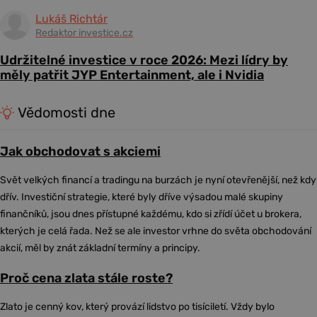
Lukáš Richtár
Redaktor investice.cz
Udržitelné investice v roce 2026: Mezi lídry by
měly patřit JYP Entertainment, ale i Nvidia
Vědomosti dne
Jak obchodovat s akciemi
Svět velkých financí a tradingu na burzách je nyní otevřenější, než kdy
dřív. Investiční strategie, které byly dříve výsadou malé skupiny
finančníků, jsou dnes přístupné každému, kdo si zřídí účet u brokera,
kterých je celá řada. Než se ale investor vrhne do světa obchodování
akcií, měl by znát základní termíny a principy.
Proč cena zlata stále roste?
Zlato je cenný kov, který provází lidstvo po tisíciletí. Vždy bylo