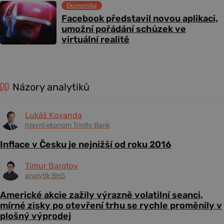
Ekonomika
Facebook představil novou aplikaci,
umožní pořádání schůzek ve
virtuální realitě
Názory analytiků
Lukáš Kovanda
hlavní ekonom Trinity Bank
Inflace v Česku je nejnižší od roku 2016
Timur Barotov
analytik BHS
Americké akcie zažily výrazně volatilní seanci,
mírné zisky po otevření trhu se rychle proměnily v
plošný výprodej