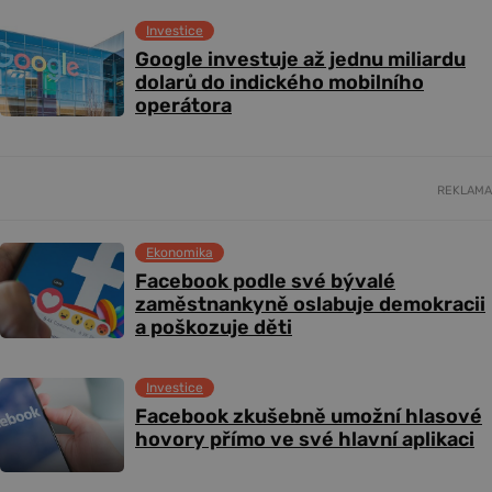
Investice
Google investuje až jednu miliardu
dolarů do indického mobilního
operátora
REKLAMA
Ekonomika
Facebook podle své bývalé
zaměstnankyně oslabuje demokracii
a poškozuje děti
Investice
Facebook zkušebně umožní hlasové
hovory přímo ve své hlavní aplikaci