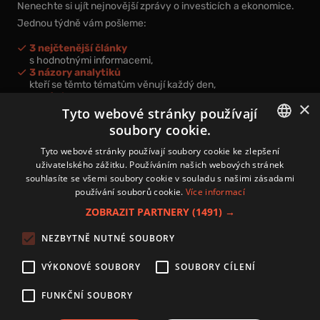
Nenechte si ujít nejnovější zprávy o investicích a ekonomice.
Jednou týdně vám pošleme:
3 nejčtenější články
s hodnotnými informacemi,
3 názory analytiků
kteří se těmto tématům věnují každý den,
nová videa a podcasty
×
k prohloubení vašich znalostí.
Tyto webové stránky používají
soubory cookie.
CZECH
Tyto webové stránky používají soubory cookie ke zlepšení
uživatelského zážitku. Používáním našich webových stránek
CZ
souhlasíte se všemi soubory cookie v souladu s našimi zásadami
Přihlášením k newsletteru vyjadřujete svůj souhlas s
podmínkami
používání souborů cookie.
Více informací
zpracování osobních údajů
.
ZOBRAZIT PARTNERY
(1491) →
Kontakt
NEZBYTNĚ NUTNÉ SOUBORY
Zásady používání souborů cookies
Zpracování osobních údajů
VÝKONOVÉ SOUBORY
SOUBORY CÍLENÍ
Autoři
Nastavení cookies
FUNKČNÍ SOUBORY