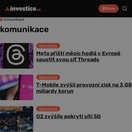
Menu
/
komunikace
komunikace
Ekonomika
Meta příští měsíc hodlá v Evropě
spustit svou síť Threads
Ekonomika
T-Mobile zvýšil provozní zisk na 3,08
miliardy korun
Ekonomika
O2 zvýšilo pokrytí sítí 5G