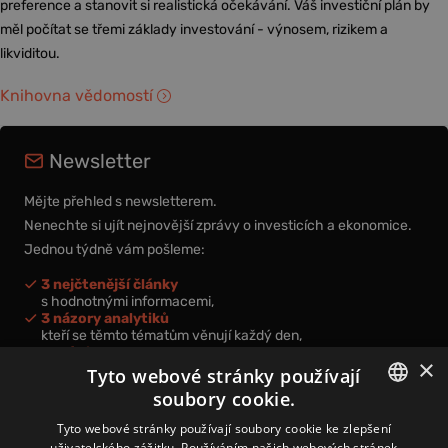
preference a stanovit si realistická očekávání. Váš investiční plán by
měl počítat se třemi základy investování - výnosem, rizikem a
likviditou.
Knihovna vědomostí
Newsletter
Mějte přehled s newsletterem.
Nenechte si ujít nejnovější zprávy o investicích a ekonomice.
Jednou týdně vám pošleme:
3 nejčtenější články
s hodnotnými informacemi,
3 názory analytiků
kteří se těmto tématům věnují každý den,
nová videa a podcasty
×
k prohloubení vašich znalostí.
Tyto webové stránky používají
soubory cookie.
CZECH
Tyto webové stránky používají soubory cookie ke zlepšení
uživatelského zážitku. Používáním našich webových stránek