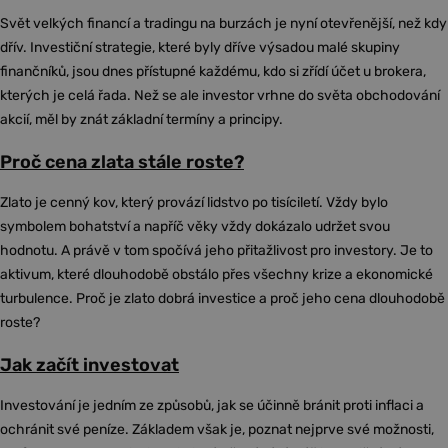
Svět velkých financí a tradingu na burzách je nyní otevřenější, než kdy
dřív. Investiční strategie, které byly dříve výsadou malé skupiny
finančníků, jsou dnes přístupné každému, kdo si zřídí účet u brokera,
kterých je celá řada. Než se ale investor vrhne do světa obchodování
akcií, měl by znát základní termíny a principy.
Proč cena zlata stále roste?
Zlato je cenný kov, který provází lidstvo po tisíciletí. Vždy bylo
symbolem bohatství a napříč věky vždy dokázalo udržet svou
hodnotu. A právě v tom spočívá jeho přitažlivost pro investory. Je to
aktivum, které dlouhodobě obstálo přes všechny krize a ekonomické
turbulence. Proč je zlato dobrá investice a proč jeho cena dlouhodobě
roste?
Jak začít investovat
Investování je jedním ze způsobů, jak se účinně bránit proti inflaci a
ochránit své peníze. Základem však je, poznat nejprve své možnosti,