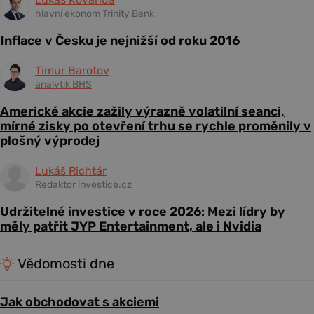
hlavní ekonom Trinity Bank
Inflace v Česku je nejnižší od roku 2016
Timur Barotov
analytik BHS
Americké akcie zažily výrazně volatilní seanci,
mírné zisky po otevření trhu se rychle proměnily v
plošný výprodej
Lukáš Richtár
Redaktor investice.cz
Udržitelné investice v roce 2026: Mezi lídry by
měly patřit JYP Entertainment, ale i Nvidia
Vědomosti dne
Jak obchodovat s akciemi