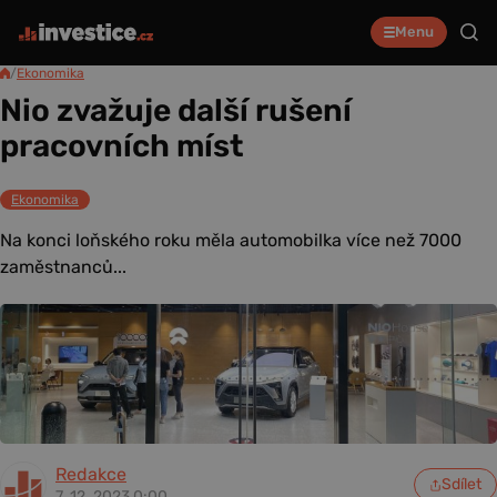
Menu
/
Ekonomika
Nio zvažuje další rušení
pracovních míst
Ekonomika
Na konci loňského roku měla automobilka více než 7000
zaměstnanců...
Redakce
Sdílet
7. 12. 2023 0:00