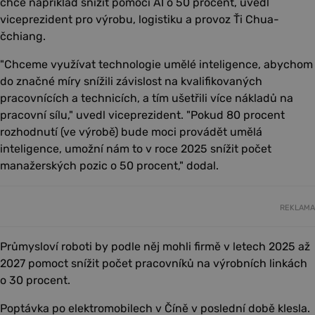
chce například snížit pomocí AI o 50 procent, uvedl
viceprezident pro výrobu, logistiku a provoz Ťi Chua-
čchiang.
"Chceme využívat technologie umělé inteligence, abychom
do značné míry snížili závislost na kvalifikovaných
pracovnících a technicích, a tím ušetřili více nákladů na
pracovní sílu," uvedl viceprezident. "Pokud 80 procent
rozhodnutí (ve výrobě) bude moci provádět umělá
inteligence, umožní nám to v roce 2025 snížit počet
manažerských pozic o 50 procent," dodal.
REKLAMA
Průmysloví roboti by podle něj mohli firmě v letech 2025 až
2027 pomoct snížit počet pracovníků na výrobních linkách
o 30 procent.
Poptávka po elektromobilech v Číně v poslední době klesla.