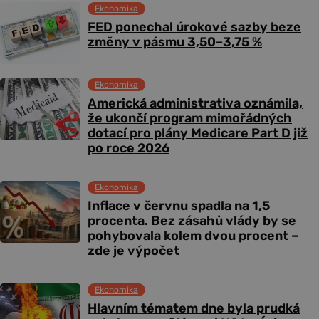
Ekonomika
FED ponechal úrokové sazby beze
změny v pásmu 3,50–3,75 %
Ekonomika
Americká administrativa oznámila,
že ukončí program mimořádných
dotací pro plány Medicare Part D již
po roce 2026
Ekonomika
Inflace v červnu spadla na 1,5
procenta. Bez zásahů vlády by se
pohybovala kolem dvou procent –
zde je výpočet
Ekonomika
Hlavním tématem dne byla prudká