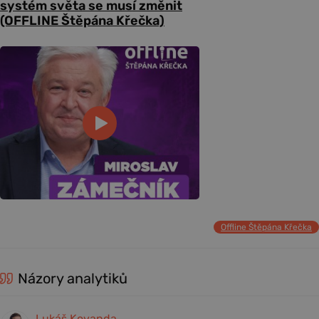
systém světa se musí změnit
(OFFLINE Štěpána Křečka)
Offline Štěpána Křečka
Názory analytiků
Lukáš Kovanda