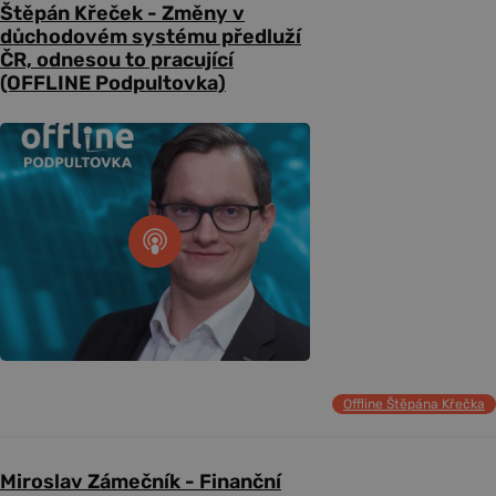
Štěpán Křeček - Změny v
důchodovém systému předluží
ČR, odnesou to pracující
(OFFLINE Podpultovka)
Offline Štěpána Křečka
Miroslav Zámečník - Finanční