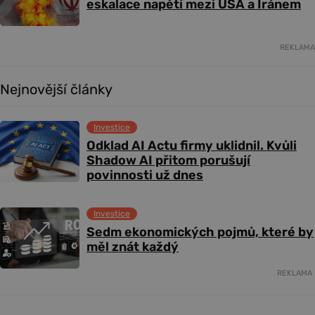
eskalace napětí mezi USA a Íránem
REKLAMA
Nejnovější články
Investice
Odklad AI Actu firmy uklidnil. Kvůli
Shadow AI přitom porušují
povinnosti už dnes
Investice
Sedm ekonomických pojmů, které by
měl znát každý
REKLAMA