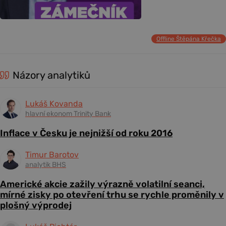
Offline Štěpána Křečka
Názory analytiků
Lukáš Kovanda
hlavní ekonom Trinity Bank
Inflace v Česku je nejnižší od roku 2016
Timur Barotov
analytik BHS
Americké akcie zažily výrazně volatilní seanci,
mírné zisky po otevření trhu se rychle proměnily v
plošný výprodej