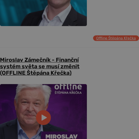
Offline Štěpána Křečka
Miroslav Zámečník - Finanční
systém světa se musí změnit
(OFFLINE Štěpána Křečka)