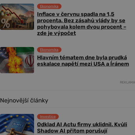
Ekonomika
Inflace v červnu spadla na 1,5
procenta. Bez zásahů vlády by se
pohybovala kolem dvou procent –
zde je výpočet
Ekonomika
Hlavním tématem dne byla prudká
eskalace napětí mezi USA a Íránem
REKLAMA
Nejnovější články
Investice
Odklad AI Actu firmy uklidnil. Kvůli
Shadow AI přitom porušují