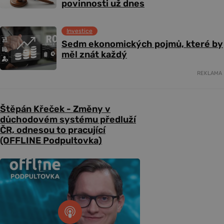
povinnosti už dnes
Investice
Sedm ekonomických pojmů, které by
měl znát každý
REKLAMA
Štěpán Křeček - Změny v
důchodovém systému předluží
ČR, odnesou to pracující
(OFFLINE Podpultovka)