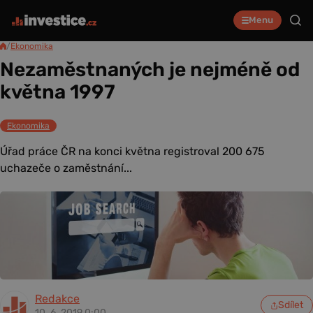
Menu
/
Ekonomika
Nezaměstnaných je nejméně od
května 1997
Ekonomika
Úřad práce ČR na konci května registroval 200 675
uchazeče o zaměstnání...
Redakce
Sdílet
10. 6. 2019 0:00