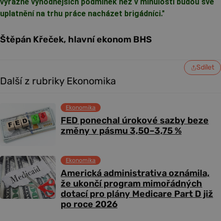
výrazně výhodnějších podmínek než v minulosti budou své
uplatnění na trhu práce nacházet brigádníci."
Štěpán Křeček, hlavní ekonom BHS
Sdílet
Další z rubriky Ekonomika
Ekonomika
FED ponechal úrokové sazby beze
změny v pásmu 3,50–3,75 %
Ekonomika
Americká administrativa oznámila,
že ukončí program mimořádných
dotací pro plány Medicare Part D již
po roce 2026