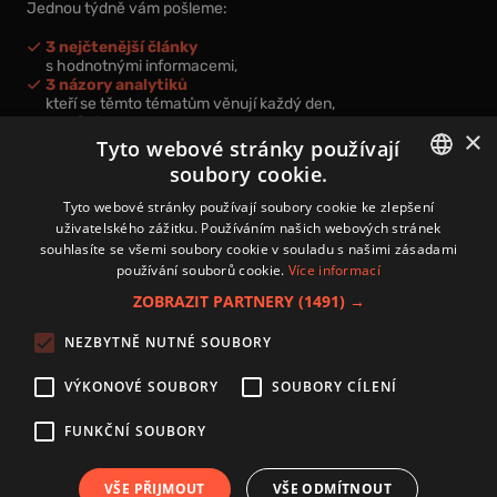
Jednou týdně vám pošleme:
3 nejčtenější články
s hodnotnými informacemi,
3 názory analytiků
kteří se těmto tématům věnují každý den,
nová videa a podcasty
×
k prohloubení vašich znalostí.
Tyto webové stránky používají
soubory cookie.
CZECH
Tyto webové stránky používají soubory cookie ke zlepšení
uživatelského zážitku. Používáním našich webových stránek
CZ
souhlasíte se všemi soubory cookie v souladu s našimi zásadami
Přihlášením k newsletteru vyjadřujete svůj souhlas s
podmínkami
používání souborů cookie.
Více informací
zpracování osobních údajů
.
ZOBRAZIT PARTNERY
(1491) →
Kontakt
NEZBYTNĚ NUTNÉ SOUBORY
Zásady používání souborů cookies
Zpracování osobních údajů
VÝKONOVÉ SOUBORY
SOUBORY CÍLENÍ
Autoři
Nastavení cookies
FUNKČNÍ SOUBORY
VŠE PŘIJMOUT
VŠE ODMÍTNOUT