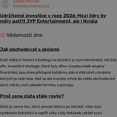
Lukáš Richtár
Redaktor investice.cz
Udržitelné investice v roce 2026: Mezi lídry by
měly patřit JYP Entertainment, ale i Nvidia
Vědomosti dne
Jak obchodovat s akciemi
Svět velkých financí a tradingu na burzách je nyní otevřenější, než kdy
dřív. Investiční strategie, které byly dříve výsadou malé skupiny
finančníků, jsou dnes přístupné každému, kdo si zřídí účet u brokera,
kterých je celá řada. Než se ale investor vrhne do světa obchodování
akcií, měl by znát základní termíny a principy.
Proč cena zlata stále roste?
Zlato je cenný kov, který provází lidstvo po tisíciletí. Vždy bylo
symbolem bohatství a napříč věky vždy dokázalo udržet svou