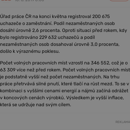
Úřad práce ČR na konci května registroval 200 675
uchazeče o zaměstnání. Podíl nezaměstnaných osob
dosáhl úrovně 2,6 procenta. Oproti situaci před rokem, kdy
bylo registrováno 229 632 uchazečů a podíl
nezaměstnaných osob dosahoval úrovně 3,0 procenta,
došlo k výraznému poklesu.
Počet volných pracovních míst vzrostl na 346 552, což je o
63 309 více než před rokem. Počet volných pracovních míst
je podstatně vyšší než počet nezaměstnaných. Na trhu
práce přetrvává silné pnutí, které tlačí na růst mezd. To se v
kombinaci s vyššími cenami energií a nájmů začíná odrážet
v koncových cenách výrobků. Výsledkem je vyšší inflace,
která se udržuje nad svým cílem.
REKLAMA