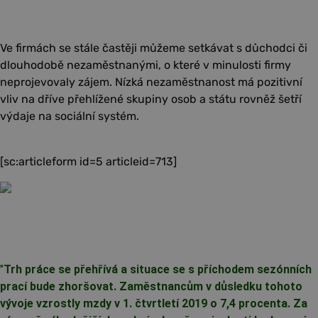
Ve firmách se stále častěji můžeme setkávat s důchodci či
dlouhodobě nezaměstnanými, o které v minulosti firmy
neprojevovaly zájem. Nízká nezaměstnanost má pozitivní
vliv na dříve přehlížené skupiny osob a státu rovněž šetří
výdaje na sociální systém.
[sc:articleform id=5 articleid=713]
"
Trh práce se přehřívá a situace se s příchodem sezónních
prací bude zhoršovat. Zaměstnancům v důsledku tohoto
vývoje vzrostly mzdy v 1. čtvrtletí 2019 o 7,4 procenta. Za