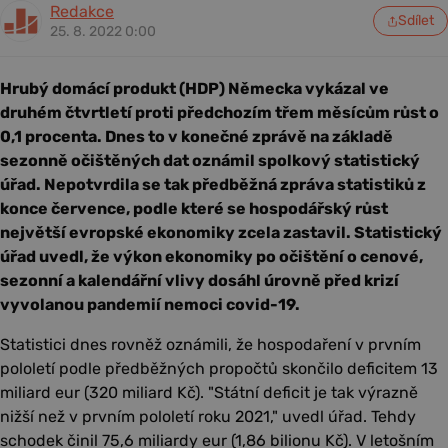
Redakce
Sdílet
25. 8. 2022 0:00
Hrubý domácí produkt (HDP) Německa vykázal ve
druhém čtvrtletí proti předchozím třem měsícům růst o
0,1 procenta. Dnes to v konečné zprávě na základě
sezonně očištěných dat oznámil spolkový statistický
úřad. Nepotvrdila se tak předběžná zpráva statistiků z
konce července, podle které se hospodářský růst
největší evropské ekonomiky zcela zastavil. Statistický
úřad uvedl, že výkon ekonomiky po očištění o cenové,
sezonní a kalendářní vlivy dosáhl úrovně před krizí
vyvolanou pandemií nemoci covid-19.
Statistici dnes rovněž oznámili, že hospodaření v prvním
pololetí podle předběžných propočtů skončilo deficitem 13
miliard eur (320 miliard Kč). "Státní deficit je tak výrazně
nižší než v prvním pololetí roku 2021," uvedl úřad. Tehdy
schodek činil 75,6 miliardy eur (1,86 bilionu Kč). V letošním