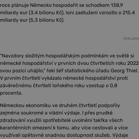
roce plánuje Německo hospodařit se schodkem 138,9
miliardy eur (3,4 bilionu Kč), loni zadlužení vzrostlo o 215,4
miliardy eur (5,3 bilionu Kč).
REKLAMA
"Navzdory složitým hospodářským podmínkám ve světě si
německé hospodářství v prvních dvou čtvrtletích roku 2022
svou pozici uhájilo," řekl šéf statistického úřadu Georg Thiel.
V prvním čtvrtletí vykázalo německé hospodářství proti
závěrečnému čtvrtletí loňského roku vzestup o 0,8
procenta.
Německou ekonomiku ve druhém čtvrtletí podpořily
zejména soukromé a vládní výdaje. I přes prudké
zdražování využili spotřebitelé uvolnění takřka všech
karanténních omezení k tomu, aby více cestovali a více
využívali opětovně snadnou dostupnost služeb. Výdaje