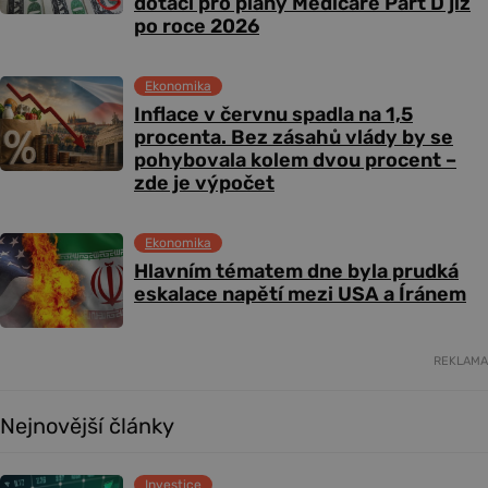
dotací pro plány Medicare Part D již
po roce 2026
Ekonomika
Inflace v červnu spadla na 1,5
procenta. Bez zásahů vlády by se
pohybovala kolem dvou procent –
zde je výpočet
Ekonomika
Hlavním tématem dne byla prudká
eskalace napětí mezi USA a Íránem
REKLAMA
Nejnovější články
Investice