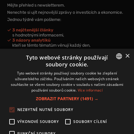
Mějte přehled s newsletterem.
Nenechte si ujít nejnovější zprávy o investicích a ekonomice.
Jednou týdně vám pošleme:
3 nejčtenější články
s hodnotnými informacemi,
3 názory analytiků
kteří se těmto tématům věnují každý den,
nová videa a podcasty
×
k prohloubení vašich znalostí.
Tyto webové stránky používají
soubory cookie.
CZECH
Tyto webové stránky používají soubory cookie ke zlepšení
uživatelského zážitku. Používáním našich webových stránek
CZ
souhlasíte se všemi soubory cookie v souladu s našimi zásadami
Přihlášením k newsletteru vyjadřujete svůj souhlas s
podmínkami
používání souborů cookie.
Více informací
zpracování osobních údajů
.
ZOBRAZIT PARTNERY
(1491) →
Kontakt
NEZBYTNĚ NUTNÉ SOUBORY
Zásady používání souborů cookies
Zpracování osobních údajů
VÝKONOVÉ SOUBORY
SOUBORY CÍLENÍ
Autoři
Nastavení cookies
FUNKČNÍ SOUBORY