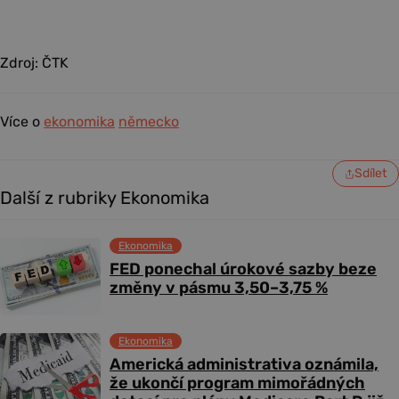
Zdroj: ČTK
Více o
ekonomika
německo
Sdílet
Další z rubriky Ekonomika
Ekonomika
FED ponechal úrokové sazby beze
změny v pásmu 3,50–3,75 %
Ekonomika
Americká administrativa oznámila,
že ukončí program mimořádných