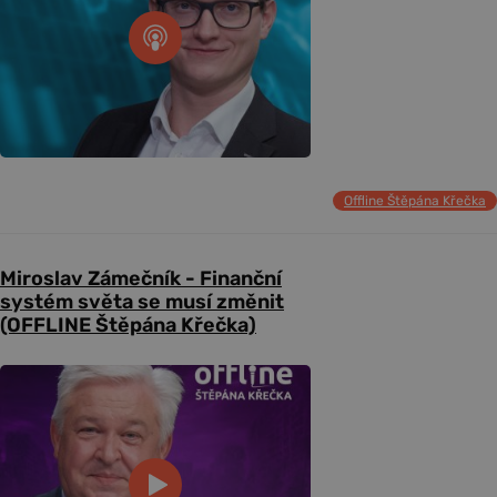
Offline Štěpána Křečka
Miroslav Zámečník - Finanční
systém světa se musí změnit
(OFFLINE Štěpána Křečka)