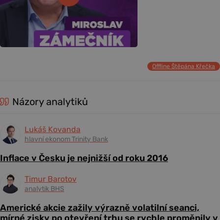
Offline Štěpána Křečka
Názory analytiků
Lukáš Kovanda
hlavní ekonom Trinity Bank
Inflace v Česku je nejnižší od roku 2016
Timur Barotov
analytik BHS
Americké akcie zažily výrazně volatilní seanci,
mírné zisky po otevření trhu se rychle proměnily v