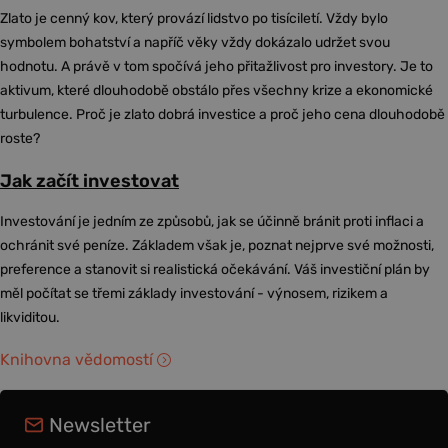
Zlato je cenný kov, který provází lidstvo po tisíciletí. Vždy bylo
symbolem bohatství a napříč věky vždy dokázalo udržet svou
hodnotu. A právě v tom spočívá jeho přitažlivost pro investory. Je to
aktivum, které dlouhodobě obstálo přes všechny krize a ekonomické
turbulence. Proč je zlato dobrá investice a proč jeho cena dlouhodobě
roste?
Jak začít investovat
Investování je jedním ze způsobů, jak se účinně bránit proti inflaci a
ochránit své peníze. Základem však je, poznat nejprve své možnosti,
preference a stanovit si realistická očekávání. Váš investiční plán by
měl počítat se třemi základy investování - výnosem, rizikem a
likviditou.
Knihovna vědomostí
Newsletter