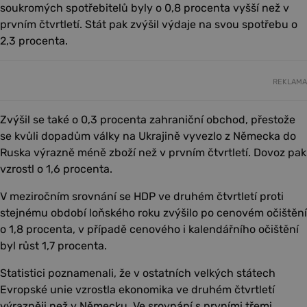
soukromých spotřebitelů byly o 0,8 procenta vyšší než v
prvním čtvrtletí. Stát pak zvýšil výdaje na svou spotřebu o
2,3 procenta.
REKLAMA
Zvýšil se také o 0,3 procenta zahraniční obchod, přestože
se kvůli dopadům války na Ukrajině vyvezlo z Německa do
Ruska výrazně méně zboží než v prvním čtvrtletí. Dovoz pak
vzrostl o 1,6 procenta.
V meziročním srovnání se HDP ve druhém čtvrtletí proti
stejnému období loňského roku zvýšilo po cenovém očištění
o 1,8 procenta, v případě cenového i kalendářního očištění
byl růst 1,7 procenta.
Statistici poznamenali, že v ostatních velkých státech
Evropské unie vzrostla ekonomika ve druhém čtvrtletí
výrazněji než v Německu. Ve srovnání s prvními třemi