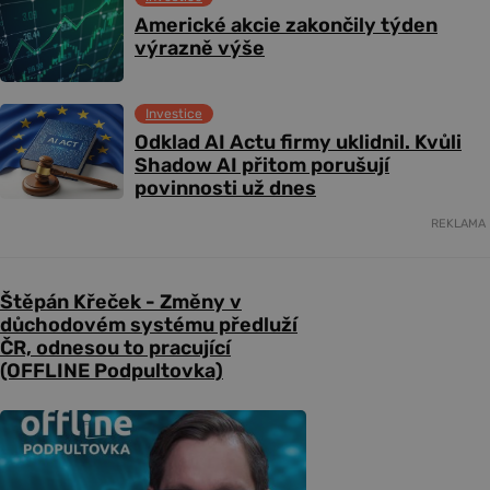
Americké akcie zakončily týden
výrazně výše
Investice
Odklad AI Actu firmy uklidnil. Kvůli
Shadow AI přitom porušují
povinnosti už dnes
REKLAMA
Štěpán Křeček - Změny v
důchodovém systému předluží
ČR, odnesou to pracující
(OFFLINE Podpultovka)