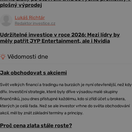
plošný výprodej
Lukáš Richtár
Redaktor investice.cz
Udržitelné investice v roce 2026: Mezi lídry by
měly patřit JYP Entertainment, ale i Nvidia
Vědomosti dne
Jak obchodovat s akciemi
Svět velkých financí a tradingu na burzách je nyní otevřenější, než kdy
dřív. Investiční strategie, které byly dříve výsadou malé skupiny
finančníků, jsou dnes přístupné každému, kdo si zřídí účet u brokera,
kterých je celá řada. Než se ale investor vrhne do světa obchodování
akcií, měl by znát základní termíny a principy.
Proč cena zlata stále roste?