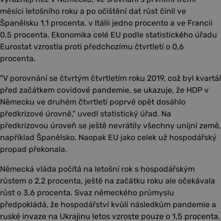
měsíci letošního roku a po očištění dat růst činil ve
Španělsku 1,1 procenta, v Itálii jedno procento a ve Francii
0,5 procenta. Ekonomika celé EU podle statistického úřadu
Eurostat vzrostla proti předchozímu čtvrtletí o 0,6
procenta.
"V porovnání se čtvrtým čtvrtletím roku 2019, což byl kvartál
před začátkem covidové pandemie, se ukazuje, že HDP v
Německu ve druhém čtvrtletí poprvé opět dosáhlo
předkrizové úrovně," uvedl statistický úřad. Na
předkrizovou úroveň se ještě nevrátily všechny unijní země,
například Španělsko. Naopak EU jako celek už hospodářský
propad překonala.
Německá vláda počítá na letošní rok s hospodářským
růstem o 2,2 procenta, ještě na začátku roku ale očekávala
růst o 3,6 procenta. Svaz německého průmyslu
předpokládá, že hospodářství kvůli následkům pandemie a
ruské invaze na Ukrajinu letos vzroste pouze o 1,5 procenta.