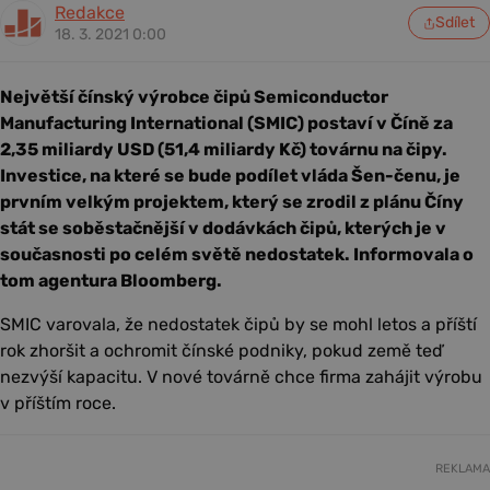
Redakce
Sdílet
18. 3. 2021 0:00
Největší čínský výrobce čipů Semiconductor
Manufacturing International (SMIC) postaví v Číně za
2,35 miliardy USD (51,4 miliardy Kč) továrnu na čipy.
Investice, na které se bude podílet vláda Šen-čenu, je
prvním velkým projektem, který se zrodil z plánu Číny
stát se soběstačnější v dodávkách čipů, kterých je v
současnosti po celém světě nedostatek. Informovala o
tom agentura Bloomberg.
SMIC varovala, že nedostatek čipů by se mohl letos a příští
rok zhoršit a ochromit čínské podniky, pokud země teď
nezvýší kapacitu. V nové továrně chce firma zahájit výrobu
v příštím roce.
REKLAMA