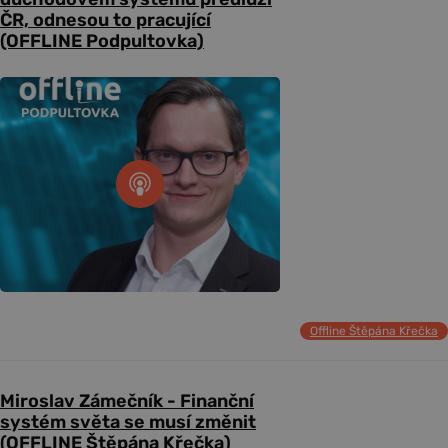
ČR, odnesou to pracující
(OFFLINE Podpultovka)
Offline Štěpána Křečka
Miroslav Zámečník - Finanční
systém světa se musí změnit
(OFFLINE Štěpána Křečka)