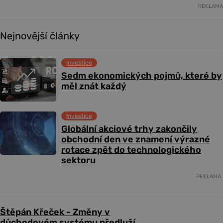
REKLAMA
Nejnovější články
Investice
Sedm ekonomických pojmů, které by
měl znát každý
Investice
Globální akciové trhy zakončily
obchodní den ve znamení výrazné
rotace zpět do technologického
sektoru
REKLAMA
Štěpán Křeček - Změny v
důchodovém systému předluží