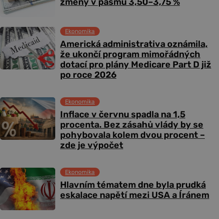
změny v pásmu 3,50–3,75 %
Ekonomika
Americká administrativa oznámila,
že ukončí program mimořádných
dotací pro plány Medicare Part D již
po roce 2026
Ekonomika
Inflace v červnu spadla na 1,5
procenta. Bez zásahů vlády by se
pohybovala kolem dvou procent –
zde je výpočet
Ekonomika
Hlavním tématem dne byla prudká
eskalace napětí mezi USA a Íránem