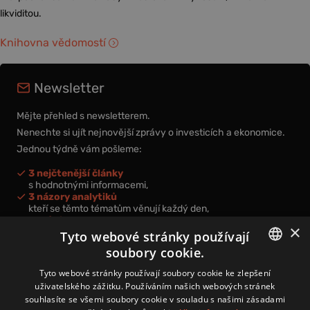
likviditou.
Knihovna vědomostí
Newsletter
Mějte přehled s newsletterem.
Nenechte si ujít nejnovější zprávy o investicích a ekonomice.
Jednou týdně vám pošleme:
3 nejčtenější články
s hodnotnými informacemi,
3 názory analytiků
kteří se těmto tématům věnují každý den,
nová videa a podcasty
×
k prohloubení vašich znalostí.
Tyto webové stránky používají
soubory cookie.
CZECH
Tyto webové stránky používají soubory cookie ke zlepšení
uživatelského zážitku. Používáním našich webových stránek
CZ
souhlasíte se všemi soubory cookie v souladu s našimi zásadami
Přihlášením k newsletteru vyjadřujete svůj souhlas s
podmínkami