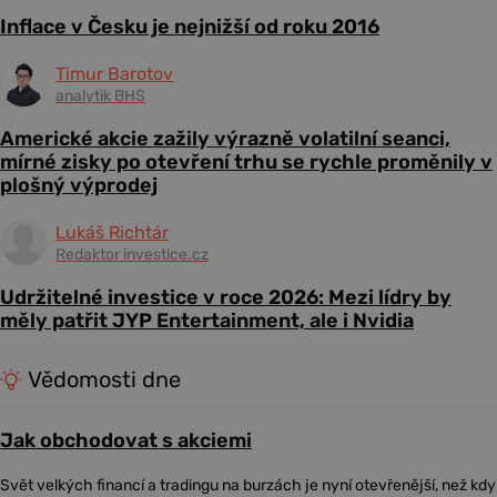
Inflace v Česku je nejnižší od roku 2016
Timur Barotov
analytik BHS
Americké akcie zažily výrazně volatilní seanci,
mírné zisky po otevření trhu se rychle proměnily v
plošný výprodej
Lukáš Richtár
Redaktor investice.cz
Udržitelné investice v roce 2026: Mezi lídry by
měly patřit JYP Entertainment, ale i Nvidia
Vědomosti dne
Jak obchodovat s akciemi
Svět velkých financí a tradingu na burzách je nyní otevřenější, než kdy