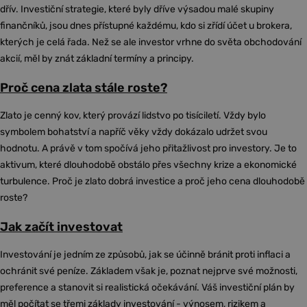
dřív. Investiční strategie, které byly dříve výsadou malé skupiny
finančníků, jsou dnes přístupné každému, kdo si zřídí účet u brokera,
kterých je celá řada. Než se ale investor vrhne do světa obchodování
akcií, měl by znát základní termíny a principy.
Proč cena zlata stále roste?
Zlato je cenný kov, který provází lidstvo po tisíciletí. Vždy bylo
symbolem bohatství a napříč věky vždy dokázalo udržet svou
hodnotu. A právě v tom spočívá jeho přitažlivost pro investory. Je to
aktivum, které dlouhodobě obstálo přes všechny krize a ekonomické
turbulence. Proč je zlato dobrá investice a proč jeho cena dlouhodobě
roste?
Jak začít investovat
Investování je jedním ze způsobů, jak se účinně bránit proti inflaci a
ochránit své peníze. Základem však je, poznat nejprve své možnosti,
preference a stanovit si realistická očekávání. Váš investiční plán by
měl počítat se třemi základy investování - výnosem, rizikem a