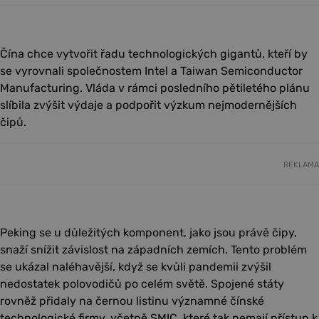
Čína chce vytvořit řadu technologických gigantů, kteří by
se vyrovnali společnostem Intel a Taiwan Semiconductor
Manufacturing. Vláda v rámci posledního pětiletého plánu
slíbila zvýšit výdaje a podpořit výzkum nejmodernějších
čipů.
REKLAMA
Peking se u důležitých komponent, jako jsou právě čipy,
snaží snížit závislost na západních zemích. Tento problém
se ukázal naléhavější, když se kvůli pandemii zvýšil
nedostatek polovodičů po celém světě. Spojené státy
rovněž přidaly na černou listinu významné čínské
technologické firmy, včetně SMIC, které tak nemají přístup k