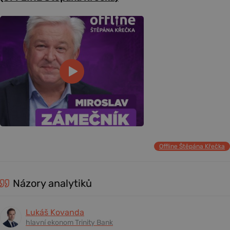
Offline Štěpána Křečka
Názory analytiků
Lukáš Kovanda
hlavní ekonom Trinity Bank