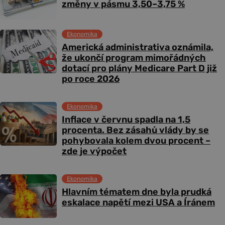
změny v pásmu 3,50–3,75 %
Ekonomika
Americká administrativa oznámila,
že ukončí program mimořádných
dotací pro plány Medicare Part D již
po roce 2026
Ekonomika
Inflace v červnu spadla na 1,5
procenta. Bez zásahů vlády by se
pohybovala kolem dvou procent –
zde je výpočet
Ekonomika
Hlavním tématem dne byla prudká
eskalace napětí mezi USA a Íránem