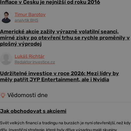
Inflace v Česku je nejnižší od roku 2016
Timur Barotov
analytik BHS
Americké akcie zažily výrazně volatilní seanci,
mírné zisky po otevření trhu se rychle proměnily v
plošný výprodej
Lukáš Richtár
Redaktor investice.cz
Udržitelné investice v roce 2026: Mezi lídry by
měly patřit JYP Entertainment, ale i Nvidia
Vědomosti dne
Jak obchodovat s akciemi
Svět velkých financí a tradingu na burzách je nyní otevřenější, než kdy
dřív. Investiční strategie, které byly dříve výsadou malé skupiny