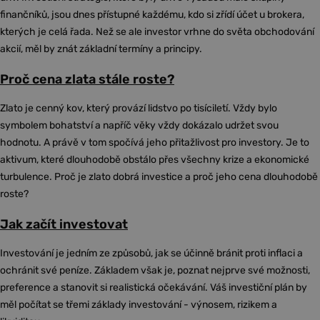
finančníků, jsou dnes přístupné každému, kdo si zřídí účet u brokera,
kterých je celá řada. Než se ale investor vrhne do světa obchodování
akcií, měl by znát základní termíny a principy.
Proč cena zlata stále roste?
Zlato je cenný kov, který provází lidstvo po tisíciletí. Vždy bylo
symbolem bohatství a napříč věky vždy dokázalo udržet svou
hodnotu. A právě v tom spočívá jeho přitažlivost pro investory. Je to
aktivum, které dlouhodobě obstálo přes všechny krize a ekonomické
turbulence. Proč je zlato dobrá investice a proč jeho cena dlouhodobě
roste?
Jak začít investovat
Investování je jedním ze způsobů, jak se účinně bránit proti inflaci a
ochránit své peníze. Základem však je, poznat nejprve své možnosti,
preference a stanovit si realistická očekávání. Váš investiční plán by
měl počítat se třemi základy investování - výnosem, rizikem a