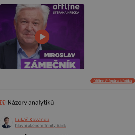
Offline Štěpána Křečka
Názory analytiků
Lukáš Kovanda
hlavní ekonom Trinity Bank