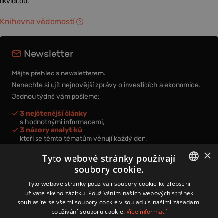
likviditou.
Knihovna vědomostí
Newsletter
Mějte přehled s newsletterem.
Nenechte si ujít nejnovější zprávy o investicích a ekonomice.
Jednou týdně vám pošleme:
3 nejčtenější články
s hodnotnými informacemi,
3 názory analytiků
kteří se těmto tématům věnují každý den,
nová videa a podcasty
×
k prohloubení vašich znalostí.
Tyto webové stránky používají
soubory cookie.
CZECH
Tyto webové stránky používají soubory cookie ke zlepšení
uživatelského zážitku. Používáním našich webových stránek
CZ
souhlasíte se všemi soubory cookie v souladu s našimi zásadami
Přihlášením k newsletteru vyjadřujete svůj souhlas s
podmínkami
používání souborů cookie.
Více informací
zpracování osobních údajů
.