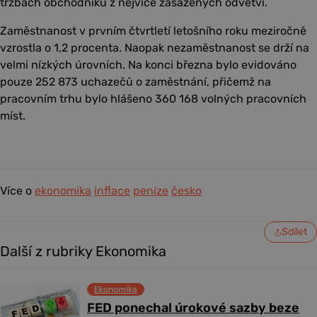
tržbách obchodníků z nejvíce zasažených odvětví.
Zaměstnanost v prvním čtvrtletí letošního roku meziročně
vzrostla o 1,2 procenta. Naopak nezaměstnanost se drží na
velmi nízkých úrovních. Na konci března bylo evidováno
pouze 252 873 uchazečů o zaměstnání, přičemž na
pracovním trhu bylo hlášeno 360 168 volných pracovních
míst.
Více o
ekonomika
inflace
peníze
česko
Sdílet
Další z rubriky Ekonomika
Ekonomika
FED ponechal úrokové sazby beze