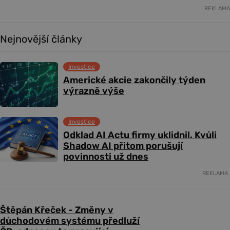
REKLAMA
Nejnovější články
Investice
Americké akcie zakončily týden
výrazně výše
Investice
Odklad AI Actu firmy uklidnil. Kvůli
Shadow AI přitom porušují
povinnosti už dnes
REKLAMA
Štěpán Křeček - Změny v
důchodovém systému předluží