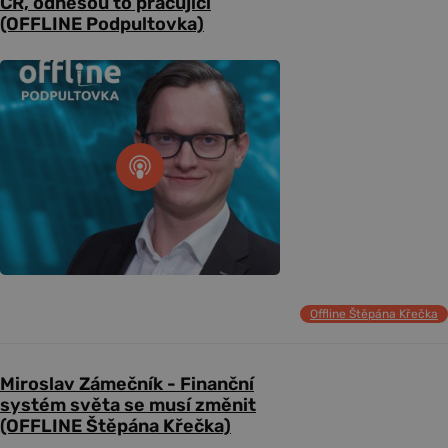
ČR, odnesou to pracující
(OFFLINE Podpultovka)
Offline Štěpána Křečka
Miroslav Zámečník - Finanční
systém světa se musí změnit
(OFFLINE Štěpána Křečka)