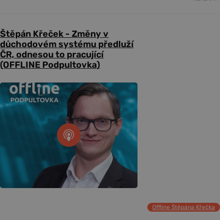
Štěpán Křeček - Změny v
důchodovém systému předluží
ČR, odnesou to pracující
(OFFLINE Podpultovka)
Offline Štěpána Křečka