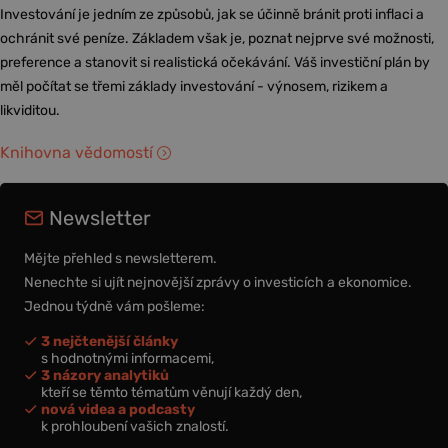
Investování je jedním ze způsobů, jak se účinně bránit proti inflaci a
ochránit své peníze. Základem však je, poznat nejprve své možnosti,
preference a stanovit si realistická očekávání. Váš investiční plán by
měl počítat se třemi základy investování - výnosem, rizikem a
likviditou.
Knihovna vědomostí
Newsletter
Mějte přehled s newsletterem.
Nenechte si ujít nejnovější zprávy o investicích a ekonomice.
Jednou týdně vám pošleme:
3 nejčtenější články
s hodnotnými informacemi,
3 názory analytiků
kteří se těmto tématům věnují každý den,
nová videa a podcasty
k prohloubení vašich znalostí.