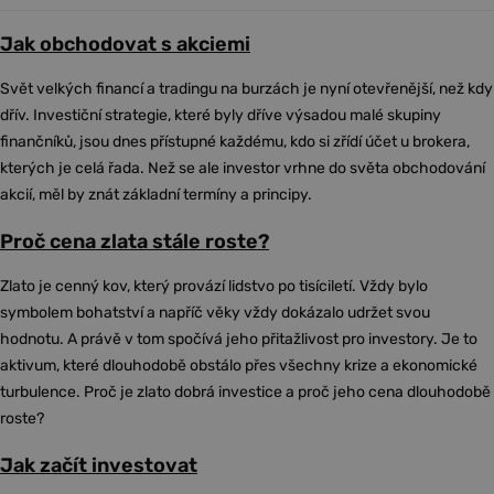
Jak obchodovat s akciemi
Svět velkých financí a tradingu na burzách je nyní otevřenější, než kdy
dřív. Investiční strategie, které byly dříve výsadou malé skupiny
finančníků, jsou dnes přístupné každému, kdo si zřídí účet u brokera,
kterých je celá řada. Než se ale investor vrhne do světa obchodování
akcií, měl by znát základní termíny a principy.
Proč cena zlata stále roste?
Zlato je cenný kov, který provází lidstvo po tisíciletí. Vždy bylo
symbolem bohatství a napříč věky vždy dokázalo udržet svou
hodnotu. A právě v tom spočívá jeho přitažlivost pro investory. Je to
aktivum, které dlouhodobě obstálo přes všechny krize a ekonomické
turbulence. Proč je zlato dobrá investice a proč jeho cena dlouhodobě
roste?
Jak začít investovat