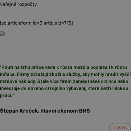
veřejné rozpočty.
[sc:articleform id=5 articleid=713]
"
Pnutí na trhu práce vede k růstu mezd a posléze i k růstu
inflace. Firmy zdražují zboží a služby, aby mohly hradit vyšší
mzdové náklady. Stále více firem zaměstnává cizince nebo
investuje do nového strojního vybavení, které šetří lidskou
práci.
"
Štěpán Křeček, hlavní ekonom BHS
Sdílet