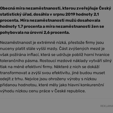
Obecná míra nezaměstnanosti, kterou zveřejňuje Český
statistický úřad, dosáhla v srpnu 2019 hodnoty 2,1
procenta. Míra nezaměstnanosti mužů dosahovala
hodnoty 1,7 procenta a míra nezaměstnanosti žen se
pohybovala na úrovni 2,6 procenta.
Nezaměstnanost je extrémně nízká, přestože firmy jsou
nuceny platit stále vyšší mzdy. Část zvýšených mezd je
však požírána inflací, která se udržuje poblíž horní hranice
tolerančního pásma. Rostoucí mzdové náklady vytváří silný
tlak na méně efektivní firmy. Některé z nich se dokáží
transformovat a zvýší svou efektivitu, jiné budou muset
odejít z trhu. Nejvíce jsou ohroženy výroby s nízkou
přidanou hodnotou, které měly jako hlavní konkurenční
výhodu nízkou cenu práce v České republice.
REKLAMA