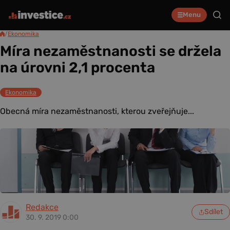
Menu
/
Ekonomika
Míra nezaměstnanosti se držela
na úrovni 2,1 procenta
Ekonomika
Obecná míra nezaměstnanosti, kterou zveřejňuje...
Redakce
Sdílet
30. 9. 2019 0:00