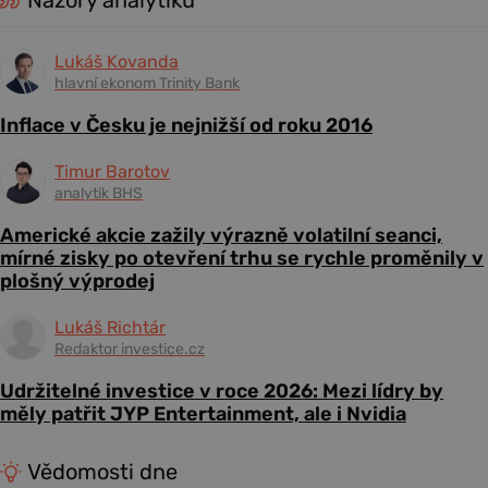
Názory analytiků
Lukáš Kovanda
hlavní ekonom Trinity Bank
Inflace v Česku je nejnižší od roku 2016
Timur Barotov
analytik BHS
Americké akcie zažily výrazně volatilní seanci,
mírné zisky po otevření trhu se rychle proměnily v
plošný výprodej
Lukáš Richtár
Redaktor investice.cz
Udržitelné investice v roce 2026: Mezi lídry by
měly patřit JYP Entertainment, ale i Nvidia
Vědomosti dne