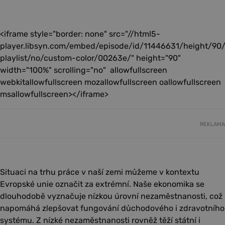
<iframe style="border: none" src="//html5-
player.libsyn.com/embed/episode/id/11446631/height/90
playlist/no/custom-color/00263e/" height="90"
width="100%" scrolling="no" allowfullscreen
webkitallowfullscreen mozallowfullscreen oallowfullscreen
msallowfullscreen></iframe>
REKLAMA
Situaci na trhu práce v naší zemi můžeme v kontextu
Evropské unie označit za extrémní. Naše ekonomika se
dlouhodobě vyznačuje nízkou úrovní nezaměstnanosti, což
napomáhá zlepšovat fungování důchodového i zdravotního
systému. Z nízké nezaměstnanosti rovněž těží státní i