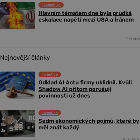
Ekonomika
Hlavním tématem dne byla prudká
eskalace napětí mezi USA a Íránem
REKLAMA
Nejnovější články
Investice
Odklad AI Actu firmy uklidnil. Kvůli
Shadow AI přitom porušují
povinnosti už dnes
Investice
Sedm ekonomických pojmů, které by
měl znát každý
REKLAMA