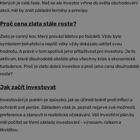
kterých je celá řada. Než se ale investor vrhne do světa obchodování
akcií, měl by znát základní termíny a principy.
Proč cena zlata stále roste?
Zlato je cenný kov, který provází lidstvo po tisíciletí. Vždy bylo
symbolem bohatství a napříč věky vždy dokázalo udržet svou
hodnotu. A právě v tom spočívá jeho přitažlivost pro investory. Je to
aktivum, které dlouhodobě obstálo přes všechny krize a ekonomické
turbulence. Proč je zlato dobrá investice a proč jeho cena dlouhodobě
roste?
Jak začít investovat
Investování je jedním ze způsobů, jak se účinně bránit proti inflaci a
ochránit své peníze. Základem však je, poznat nejprve své možnosti,
preference a stanovit si realistická očekávání. Váš investiční plán by
měl počítat se třemi základy investování - výnosem, rizikem a
likviditou.