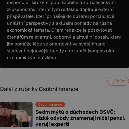
disponuje i širokými publikačními a žurnalistickými
zkušenostmi. Interní tým redakce doplňují externí
přispěvatelé, kteří přinášejí do obsahu portálu své
unikátní perspektivy a aktuální pohledy na různá
ekonomická témata. Cílem redakce je poskytovat
čtenářům relevantní, odborný a aktuální obsah, který
jim pomůže lépe se orientovat ve světě financí,
sledovat nejnovější trendy a rozumět komplexním
ekonomickým otázkám.
Sdílet
Další z rubriky Osobní finance
Osobní finance
Sedm mýtů o důchodech OSVČ:
nízké odvody znamenají nižší penzi,
varují experti