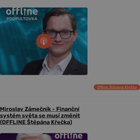
Offline Štěpána Křečka
Miroslav Zámečník - Finanční
systém světa se musí změnit
(OFFLINE Štěpána Křečka)