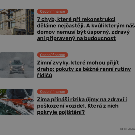
Osobní finance
7 chyb, které při rekonstrukci
děláme nejčastěji. A kvůli kterým náš
domov nemusí být úsporný, zdravý
ani připravený na budoucnost
Osobní finance
Zimní zvyky, které mohou přijít
draho: pokuty za běžné ranní rutiny
řidičů
Osobní finance
Zima přináší rizika újmy na zdraví i
poškození vozidel. Která z nich
pokryje pojištění?
REKLAMA