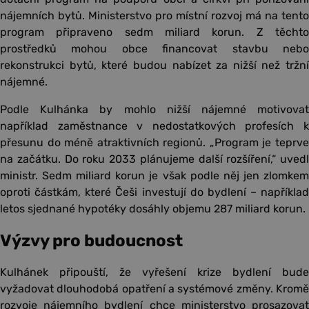
nájemních bytů. Ministerstvo pro místní rozvoj má na tento
program připraveno sedm miliard korun. Z těchto
prostředků mohou obce financovat stavbu nebo
rekonstrukci bytů, které budou nabízet za nižší než tržní
nájemné.
Podle Kulhánka by mohlo nižší nájemné motivovat
například zaměstnance v nedostatkových profesích k
přesunu do méně atraktivních regionů. „Program je teprve
na začátku. Do roku 2033 plánujeme další rozšíření,“ uvedl
ministr. Sedm miliard korun je však podle něj jen zlomkem
oproti částkám, které Češi investují do bydlení – například
letos sjednané hypotéky dosáhly objemu 287 miliard korun.
Výzvy pro budoucnost
Kulhánek připouští, že vyřešení krize bydlení bude
vyžadovat dlouhodobá opatření a systémové změny. Kromě
rozvoje nájemního bydlení chce ministerstvo prosazovat