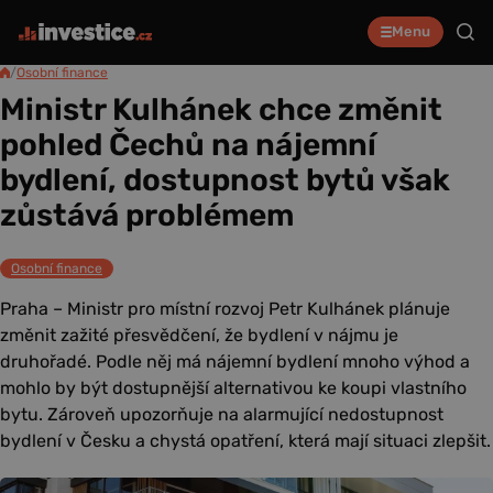
Menu
/
Osobní finance
Ministr Kulhánek chce změnit
pohled Čechů na nájemní
bydlení, dostupnost bytů však
zůstává problémem
Osobní finance
Praha – Ministr pro místní rozvoj Petr Kulhánek plánuje
změnit zažité přesvědčení, že bydlení v nájmu je
druhořadé. Podle něj má nájemní bydlení mnoho výhod a
mohlo by být dostupnější alternativou ke koupi vlastního
bytu. Zároveň upozorňuje na alarmující nedostupnost
bydlení v Česku a chystá opatření, která mají situaci zlepšit.