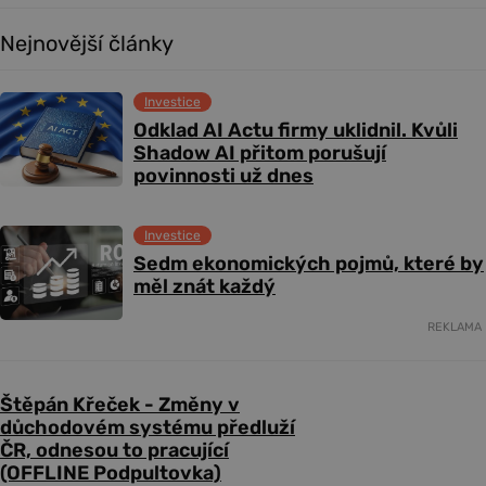
Nejnovější články
Investice
Odklad AI Actu firmy uklidnil. Kvůli
Shadow AI přitom porušují
povinnosti už dnes
Investice
Sedm ekonomických pojmů, které by
měl znát každý
REKLAMA
Štěpán Křeček - Změny v
důchodovém systému předluží
ČR, odnesou to pracující
(OFFLINE Podpultovka)