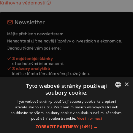
Knihovna vědomostí
Newsletter
Mějte přehled s newsletterem.
Nenechte si ujít nejnovější zprávy o investicích a ekonomice.
Jednou týdně vám pošleme:
3 nejčtenější články
s hodnotnými informacemi,
3 názory analytiků
kteří se těmto tématům věnují každý den,
nová videa a podcasty
×
k prohloubení vašich znalostí.
Tyto webové stránky používají
soubory cookie.
CZECH
Tyto webové stránky používají soubory cookie ke zlepšení
uživatelského zážitku. Používáním našich webových stránek
CZ
souhlasíte se všemi soubory cookie v souladu s našimi zásadami
Přihlášením k newsletteru vyjadřujete svůj souhlas s
podmínkami
používání souborů cookie.
Více informací
zpracování osobních údajů
.
ZOBRAZIT PARTNERY
(1491) →
Kontakt