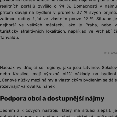
realitních portálů zvýšilo o 94 %. Domácnosti v nájmu
přitom dávají na bydlení v průměru 37 % svých příjmů,
zatímco rodiny žijící ve vlastním pouze 19 %. Situace je
nejhorší ve velkých městech, jako je Praha, nebo v
turisticky atraktivních lokalitách, například ve Vrchlabí či
Tanvaldu.
REKLAMA
Naopak vylidňující se regiony, jako jsou Litvínov, Sokolov
nebo Kraslice, mají výrazně nižší náklady na bydlení.
„Cenové nůžky mezi nájmy a vlastnickým bydlením se dále
rozevírají,“ varoval Kulhánek.
Podpora obcí a dostupnější nájmy
Jedním z klíčových nástrojů, který má situaci zlepšit, je
dotační program na podporu obcí a církví při pořizování