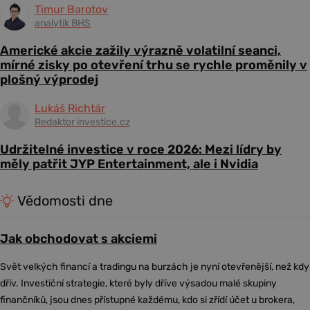
Timur Barotov
analytik BHS
Americké akcie zažily výrazně volatilní seanci,
mírné zisky po otevření trhu se rychle proměnily v
plošný výprodej
Lukáš Richtár
Redaktor investice.cz
Udržitelné investice v roce 2026: Mezi lídry by
měly patřit JYP Entertainment, ale i Nvidia
Vědomosti dne
Jak obchodovat s akciemi
Svět velkých financí a tradingu na burzách je nyní otevřenější, než kdy
dřív. Investiční strategie, které byly dříve výsadou malé skupiny
finančníků, jsou dnes přístupné každému, kdo si zřídí účet u brokera,