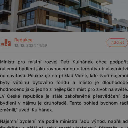
Redakce
Sdílet
13. 12. 2024 14:59
Ministr pro místní rozvoj Petr Kulhánek chce podpořit
nájemní bydlení jako rovnocennou alternativu k vlastnictví
nemovitosti. Poukazuje na příklad Vídně, kde tvoří nájemní
byty většinu bytového fondu a město je dlouhodobě
hodnoceno jako jedno z nejlepších míst pro život na světě.
„V České republice je stále zakořeněné přesvědčení, že
bydlení v nájmu je druhořadé. Tento pohled bychom rádi
změnili,“ uvedl Kulhánek.
Nájemní bydlení má podle ministra řadu výhod, například