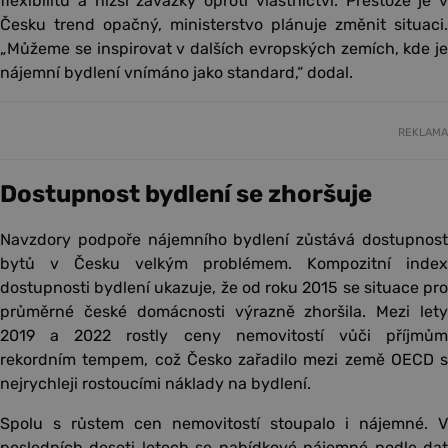
flexibilitu a nižší závazky oproti vlastnictví. Přestože je v
Česku trend opačný, ministerstvo plánuje změnit situaci.
„Můžeme se inspirovat v dalších evropských zemích, kde je
nájemní bydlení vnímáno jako standard,“ dodal.
REKLAMA
Dostupnost bydlení se zhoršuje
Navzdory podpoře nájemního bydlení zůstává dostupnost
bytů v Česku velkým problémem. Kompozitní index
dostupnosti bydlení ukazuje, že od roku 2015 se situace pro
průměrné české domácnosti výrazně zhoršila. Mezi lety
2019 a 2022 rostly ceny nemovitostí vůči příjmům
rekordním tempem, což Česko zařadilo mezi země OECD s
nejrychleji rostoucími náklady na bydlení.
Spolu s růstem cen nemovitostí stoupalo i nájemné. V
posledních deseti letech se nabídkové nájemné podle dat