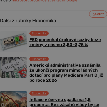
Více o
microsoft
produkce
svět
technologie
Sdílet
Další z rubriky Ekonomika
Ekonomika
FED ponechal úrokové sazby beze
změny v pásmu 3,50–3,75 %
Ekonomika
Americká administrativa oznámila,
že ukončí program mimořádných
dotací pro plány Medicare Part D již
po roce 2026
Ekonomika
Inflace v červnu spadla na 1,5
procenta. Bez zásahů vlády by se