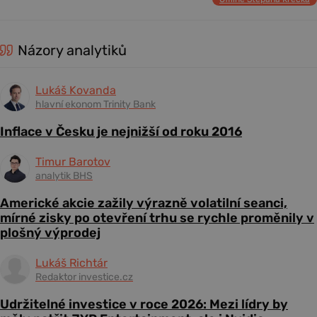
Názory analytiků
Lukáš Kovanda
hlavní ekonom Trinity Bank
Inflace v Česku je nejnižší od roku 2016
Timur Barotov
analytik BHS
Americké akcie zažily výrazně volatilní seanci,
mírné zisky po otevření trhu se rychle proměnily v
plošný výprodej
Lukáš Richtár
Redaktor investice.cz
Udržitelné investice v roce 2026: Mezi lídry by