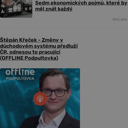
Sedm ekonomických pojmů, které by
měl znát každý
REKLAMA
Štěpán Křeček - Změny v
důchodovém systému předluží
ČR, odnesou to pracující
(OFFLINE Podpultovka)