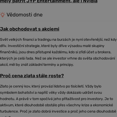
měly patřit JYP Entertainment, ale i Nvidia
Vědomosti dne
Jak obchodovat s akciemi
Svět velkých financí a tradingu na burzách je nyní otevřenější, než kdy
dřív. Investiční strategie, které byly dříve výsadou malé skupiny
finančníků, jsou dnes přístupné každému, kdo si zřídí účet u brokera,
kterých je celá řada. Než se ale investor vrhne do světa obchodování
akcií, měl by znát základní termíny a principy.
Proč cena zlata stále roste?
Zlato je cenný kov, který provází lidstvo po tisíciletí. Vždy bylo
symbolem bohatství a napříč věky vždy dokázalo udržet svou
hodnotu. A právě v tom spočívá jeho přitažlivost pro investory. Je to
aktivum, které dlouhodobě obstálo přes všechny krize a ekonomické
turbulence. Proč je zlato dobrá investice a proč jeho cena dlouhodobě