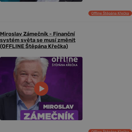
Offline Štěpána Křečka
Miroslav Zámečník - Finanční
systém světa se musí změnit
(OFFLINE Štěpána Křečka)
Offline Štěpána Křečka