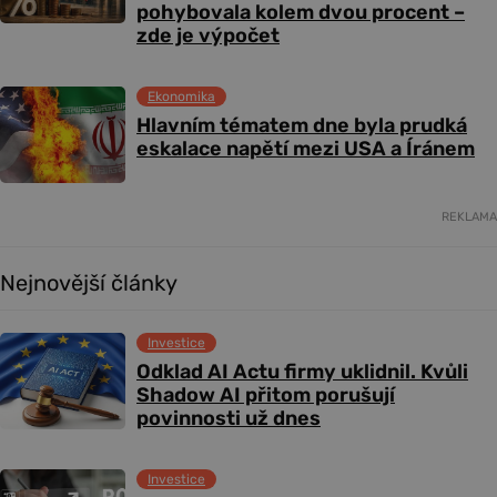
pohybovala kolem dvou procent –
zde je výpočet
Ekonomika
Hlavním tématem dne byla prudká
eskalace napětí mezi USA a Íránem
REKLAMA
Nejnovější články
Investice
Odklad AI Actu firmy uklidnil. Kvůli
Shadow AI přitom porušují
povinnosti už dnes
Investice