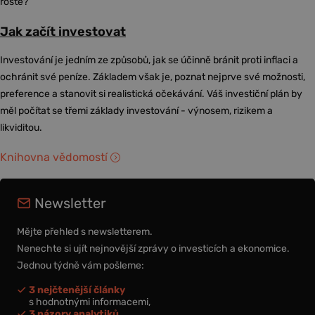
roste?
Jak začít investovat
Investování je jedním ze způsobů, jak se účinně bránit proti inflaci a
ochránit své peníze. Základem však je, poznat nejprve své možnosti,
preference a stanovit si realistická očekávání. Váš investiční plán by
měl počítat se třemi základy investování - výnosem, rizikem a
likviditou.
Knihovna vědomostí
Newsletter
Mějte přehled s newsletterem.
Nenechte si ujít nejnovější zprávy o investicích a ekonomice.
Jednou týdně vám pošleme:
3 nejčtenější články
s hodnotnými informacemi,
3 názory analytiků