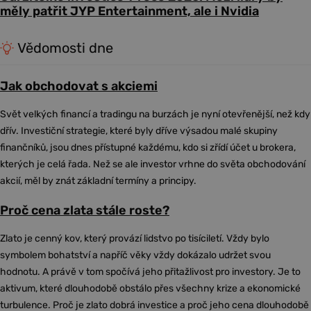
měly patřit JYP Entertainment, ale i Nvidia
Vědomosti dne
Jak obchodovat s akciemi
Svět velkých financí a tradingu na burzách je nyní otevřenější, než kdy
dřív. Investiční strategie, které byly dříve výsadou malé skupiny
finančníků, jsou dnes přístupné každému, kdo si zřídí účet u brokera,
kterých je celá řada. Než se ale investor vrhne do světa obchodování
akcií, měl by znát základní termíny a principy.
Proč cena zlata stále roste?
Zlato je cenný kov, který provází lidstvo po tisíciletí. Vždy bylo
symbolem bohatství a napříč věky vždy dokázalo udržet svou
hodnotu. A právě v tom spočívá jeho přitažlivost pro investory. Je to
aktivum, které dlouhodobě obstálo přes všechny krize a ekonomické
turbulence. Proč je zlato dobrá investice a proč jeho cena dlouhodobě