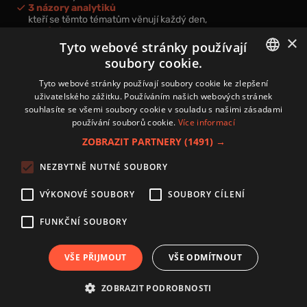
3 názory analytiků
kteří se těmto tématům věnují každý den,
nová videa a podcasty
×
k prohloubení vašich znalostí.
Tyto webové stránky používají
soubory cookie.
CZECH
Tyto webové stránky používají soubory cookie ke zlepšení
uživatelského zážitku. Používáním našich webových stránek
CZ
souhlasíte se všemi soubory cookie v souladu s našimi zásadami
Přihlášením k newsletteru vyjadřujete svůj souhlas s
podmínkami
používání souborů cookie.
Více informací
zpracování osobních údajů
.
ZOBRAZIT PARTNERY
(1491) →
Kontakt
NEZBYTNĚ NUTNÉ SOUBORY
Zásady používání souborů cookies
Zpracování osobních údajů
VÝKONOVÉ SOUBORY
SOUBORY CÍLENÍ
Autoři
Nastavení cookies
FUNKČNÍ SOUBORY
VŠE PŘIJMOUT
VŠE ODMÍTNOUT
Copyright 2024 © Investice.cz. Všechna práva vyhrazena.
ZOBRAZIT PODROBNOSTI
Publikování nebo další šíření obsahu serveru www.investice.cz není možné bez
souhlasu provozovatele portálu.