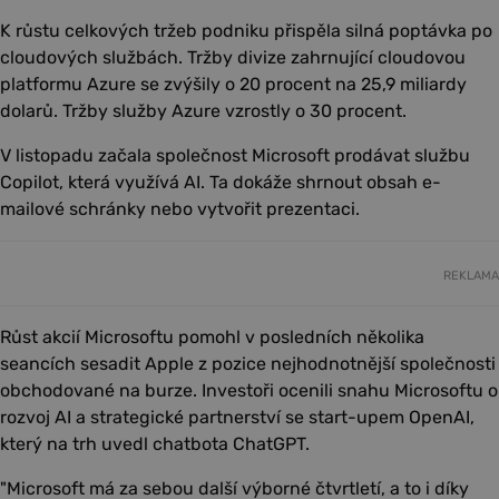
K růstu celkových tržeb podniku přispěla silná poptávka po
cloudových službách. Tržby divize zahrnující cloudovou
platformu Azure se zvýšily o 20 procent na 25,9 miliardy
dolarů. Tržby služby Azure vzrostly o 30 procent.
V listopadu začala společnost Microsoft prodávat službu
Copilot, která využívá AI. Ta dokáže shrnout obsah e-
mailové schránky nebo vytvořit prezentaci.
REKLAMA
Růst akcií Microsoftu pomohl v posledních několika
seancích sesadit Apple z pozice nejhodnotnější společnosti
obchodované na burze. Investoři ocenili snahu Microsoftu o
rozvoj AI a strategické partnerství se start-upem OpenAI,
který na trh uvedl chatbota ChatGPT.
"Microsoft má za sebou další výborné čtvrtletí, a to i díky