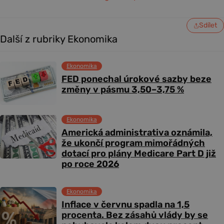
Sdílet
Další z rubriky Ekonomika
Ekonomika
FED ponechal úrokové sazby beze
změny v pásmu 3,50–3,75 %
Ekonomika
Americká administrativa oznámila,
že ukončí program mimořádných
dotací pro plány Medicare Part D již
po roce 2026
Ekonomika
Inflace v červnu spadla na 1,5
procenta. Bez zásahů vlády by se