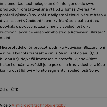
implementaci technologie umělé inteligence do svých
produktů," konstatoval analytik XTB Tomáš Cverna. "V
popředí výsledků byl opět inteligentní cloud. Nárůst tržeb v
divizi osobní výpočetní techniky, která se dlouhou dobu
potýkala s poklesem, zaznamenala společnost díky
zúčtování akvizice videoherního studia Activision Blizzard,"
dodal.
Microsoft dokončil převzetí podniku Activision Blizzard loni
v říjnu. Hodnota transakce činila 69 miliard dolarů (1,58
bilionu Kč). Největší transakce Microsoftu v jeho 48leté
historii umožnila zvětšit jeho pozici na trhu videoher a lépe
konkurovat lídrovi v tomto segmentu, společnosti Sony.
Zdroj: ČTK
Více o
AI
microsoft
technologie
tržby