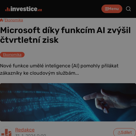
Menu
/
Ekonomika
Microsoft díky funkcím AI zvýšil
čtvrtletní zisk
Ekonomika
Nové funkce umělé inteligence (AI) pomohly přilákat
zákazníky ke cloudovým službám...
Redakce
Sdílet
31. 1. 2024 0:00