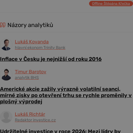
Offline Štěpána Křečka
Názory analytiků
Lukáš Kovanda
hlavní ekonom Trinity Bank
Inflace v Česku je nejnižší od roku 2016
Timur Barotov
analytik BHS
Americké akcie zažily výrazně volatilní seanci,
mírné zisky po otevření trhu se rychle proměnily v
plošný výprodej
Lukáš Richtár
Redaktor investice.cz
Udržitelné investice v roce 2026: Mezi lídry by