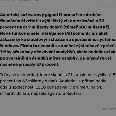
Americký softwarový gigant Microsoft ve druhém
finančním čtvrtletí zvýšil čistý zisk meziročně o 33
procent na 21,9 miliardy dolarů (téměř 500 miliard Kč).
Nové funkce umělé inteligence (AI) pomohly přilákat
zákazníky ke cloudovým službám a operačnímu systému
Windows. Firma to oznámila v dnešní výsledkové zprávě.
Tržby překonaly očekávání analytiků, akcie podniku však
po zveřejnění výsledků mírně oslabily. Za loňský rok si
nicméně připsaly 57 procent.
Tržby se ve čtvrtletí, které skončilo 31. prosince, zvýšily o 18
procent na 62 miliardy dolarů. Analytici je přitom podle
údajů společnosti LSEG odhadovali v průměru na 61,1
miliardy dolarů, napsala agentura Reuters.
REKLAMA