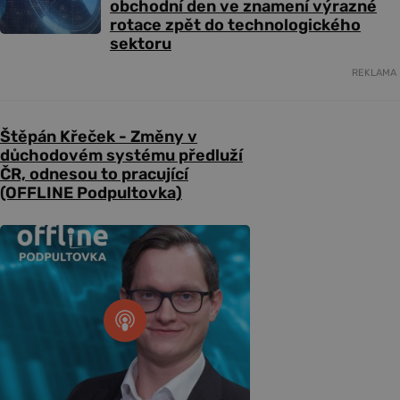
obchodní den ve znamení výrazné
rotace zpět do technologického
sektoru
REKLAMA
Štěpán Křeček - Změny v
důchodovém systému předluží
ČR, odnesou to pracující
(OFFLINE Podpultovka)