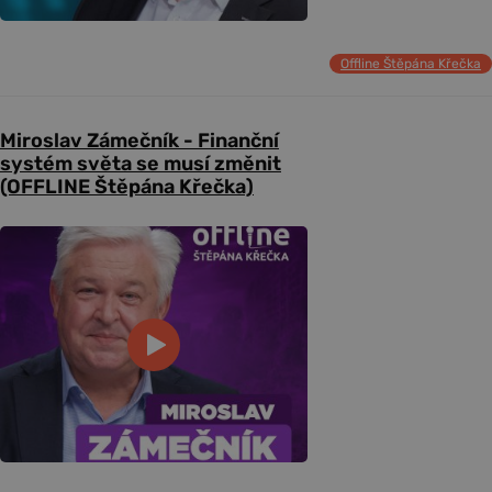
Offline Štěpána Křečka
Miroslav Zámečník - Finanční
systém světa se musí změnit
(OFFLINE Štěpána Křečka)