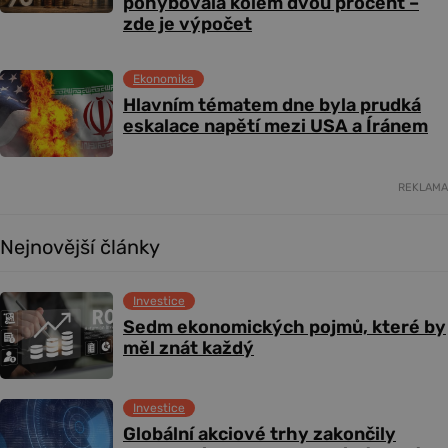
pohybovala kolem dvou procent –
zde je výpočet
Ekonomika
Hlavním tématem dne byla prudká
eskalace napětí mezi USA a Íránem
REKLAMA
Nejnovější články
Investice
Sedm ekonomických pojmů, které by
měl znát každý
Investice
Globální akciové trhy zakončily