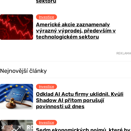
sektoru
Investice
Americké akcie zaznamenaly
výrazný výprodej, především v
technologickém sektoru
REKLAMA
Nejnovější články
Investice
Odklad AI Actu firmy uklidnil. Kvůli
Shadow AI přitom porušují
povinnosti už dnes
Investice
Sedm ekonomických pojmů, které by