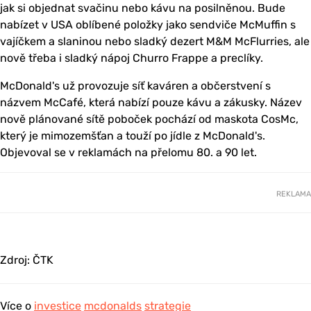
jak si objednat svačinu nebo kávu na posilněnou. Bude
nabízet v USA oblíbené položky jako sendviče McMuffin s
vajíčkem a slaninou nebo sladký dezert M&M McFlurries, ale
nově třeba i sladký nápoj Churro Frappe a preclíky.
McDonald's už provozuje síť kaváren a občerstvení s
názvem McCafé, která nabízí pouze kávu a zákusky. Název
nově plánované sítě poboček pochází od maskota CosMc,
který je mimozemšťan a touží po jídle z McDonald's.
Objevoval se v reklamách na přelomu 80. a 90 let.
REKLAMA
Zdroj: ČTK
Více o
investice
mcdonalds
strategie