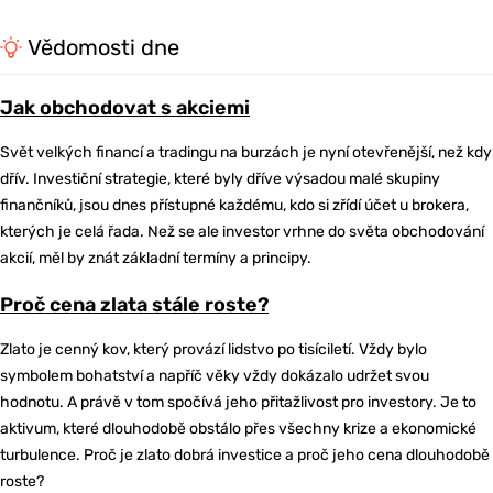
Vědomosti dne
Jak obchodovat s akciemi
Svět velkých financí a tradingu na burzách je nyní otevřenější, než kdy
dřív. Investiční strategie, které byly dříve výsadou malé skupiny
finančníků, jsou dnes přístupné každému, kdo si zřídí účet u brokera,
kterých je celá řada. Než se ale investor vrhne do světa obchodování
akcií, měl by znát základní termíny a principy.
Proč cena zlata stále roste?
Zlato je cenný kov, který provází lidstvo po tisíciletí. Vždy bylo
symbolem bohatství a napříč věky vždy dokázalo udržet svou
hodnotu. A právě v tom spočívá jeho přitažlivost pro investory. Je to
aktivum, které dlouhodobě obstálo přes všechny krize a ekonomické
turbulence. Proč je zlato dobrá investice a proč jeho cena dlouhodobě
roste?