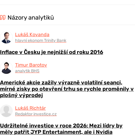
Názory analytiků
Lukáš Kovanda
hlavní ekonom Trinity Bank
Inflace v Česku je nejnižší od roku 2016
Timur Barotov
analytik BHS
Americké akcie zažily výrazně volatilní seanci,
mírné zisky po otevření trhu se rychle proměnily v
plošný výprodej
Lukáš Richtár
Redaktor investice.cz
Udržitelné investice v roce 2026: Mezi lídry by
měly patřit JYP Entertainment, ale i Nvidia