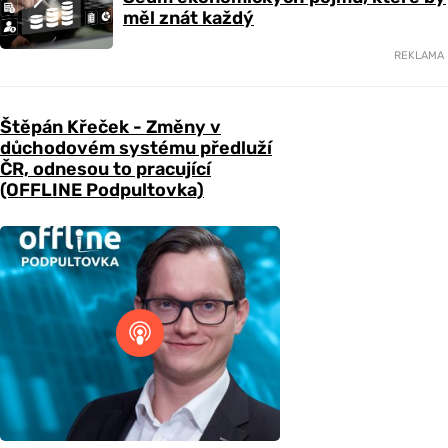
měl znát každý
REKLAMA
Štěpán Křeček - Změny v
důchodovém systému předluží
ČR, odnesou to pracující
(OFFLINE Podpultovka)