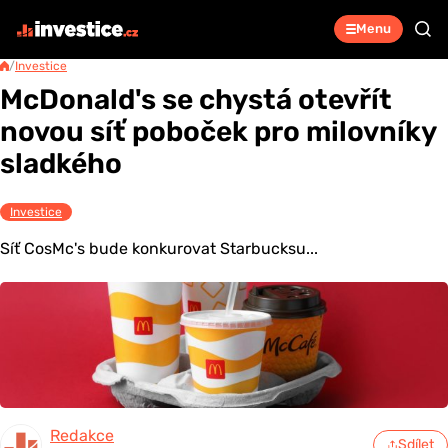
Menu
/
Investice
McDonald's se chystá otevřít
novou síť poboček pro milovníky
sladkého
Investice
Síť CosMc's bude konkurovat Starbucksu...
Redakce
Sdílet