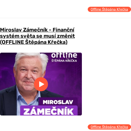
Offline Štěpána Křečka
Miroslav Zámečník - Finanční
systém světa se musí změnit
(OFFLINE Štěpána Křečka)
Offline Štěpána Křečka