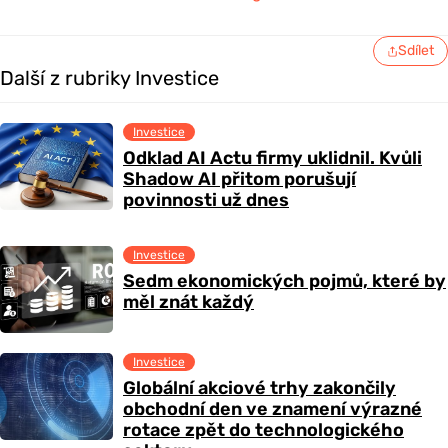
Sdílet
Další z rubriky Investice
Investice
Odklad AI Actu firmy uklidnil. Kvůli
Shadow AI přitom porušují
povinnosti už dnes
Investice
Sedm ekonomických pojmů, které by
měl znát každý
Investice
Globální akciové trhy zakončily
obchodní den ve znamení výrazné
rotace zpět do technologického