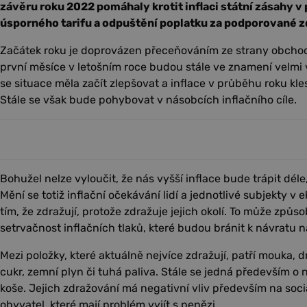
závěru roku 2022 pomáhaly krotit inflaci státní zásahy 
úsporného tarifu a odpuštění poplatku za podporované z
Začátek roku je doprovázen přeceňováním ze strany obchod
první měsíce v letošním roce budou stále ve znamení velmi 
se situace měla začít zlepšovat a inflace v průběhu roku kl
Stále se však bude pohybovat v násobcích inflačního cíle.
Bohužel nelze vyloučit, že nás vyšší inflace bude trápit déle
Mění se totiž inflační očekávání lidí a jednotlivé subjekty v
tím, že zdražují, protože zdražuje jejich okolí. To může způs
setrvačnost inflačních tlaků, které budou bránit k návratu na 
Mezi položky, které aktuálně nejvíce zdražují, patří mouka, 
cukr, zemní plyn či tuhá paliva. Stále se jedná především o
koše. Jejich zdražování má negativní vliv především na soci
obyvatel, které mají problém vyjít s penězi.