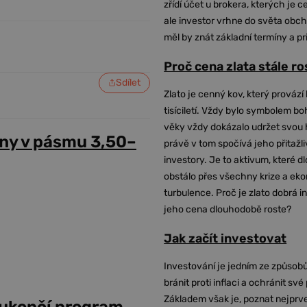
zřídí účet u brokera, kterých je c
ale investor vrhne do světa obch
měl by znát základní termíny a pr
Proč cena zlata stále r
Sdílet
Zlato je cenný kov, který provází 
tisíciletí. Vždy bylo symbolem bo
věky vždy dokázalo udržet svou 
ny v pásmu 3,50–
právě v tom spočívá jeho přitažli
investory. Je to aktivum, které 
obstálo přes všechny krize a ek
turbulence. Proč je zlato dobrá i
jeho cena dlouhodobě roste?
Jak začít investovat
Investování je jedním ze způsobů
bránit proti inflaci a ochránit své
Základem však je, poznat nejprv