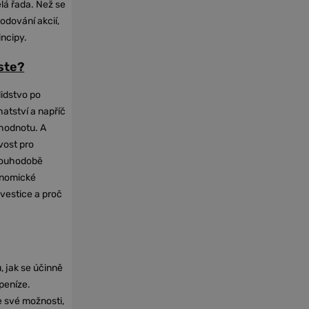
elá řada. Než se
odování akcií,
incipy.
oste?
lidstvo po
hatství a napříč
hodnotu. A
vost pro
dlouhodobě
onomické
nvestice a proč
, jak se účinně
 peníze.
e své možnosti,