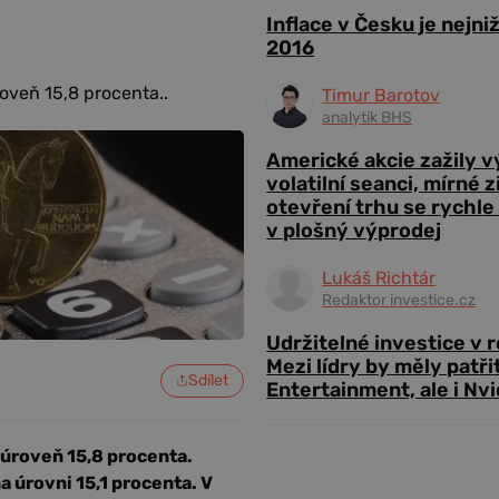
Inflace v Česku je nejni
2016
oveň 15,8 procenta..
Timur Barotov
analytik BHS
Americké akcie zažily 
volatilní seanci, mírné 
otevření trhu se rychle
v plošný výprodej
Lukáš Richtár
Redaktor investice.cz
Udržitelné investice v 
Mezi lídry by měly patři
Sdílet
Entertainment, ale i Nvi
 úroveň 15,8 procenta.
a úrovni 15,1 procenta. V