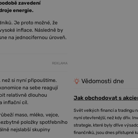
v podobě zavedení
droje energie.
níků. Je proto možné, že
vysoké inflace. Následně by
esne na jednocifernou úroveň.
REKLAMA
, než si nyní připouštíme.
Vědomosti dne
 ekonomice na sebe reagují
obit relativně dlouhou
Jak obchodovat s akcie
inflační cíl.
Svět velkých financí a tradingu 
drůbeží maso, mléko, vejce,
nyní otevřenější, než kdy dřív. In
 nezbytné položky spotřebního
strategie, které byly dříve výsa
álně nejslabší skupiny
finančníků, jsou dnes přístupné 