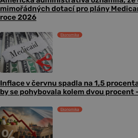
Americká administrativa oznámila, že
mimořádných dotací pro plány Medicare
roce 2026
Ekonomika
Inflace v červnu spadla na 1,5 procent
by se pohybovala kolem dvou procent –
Ekonomika