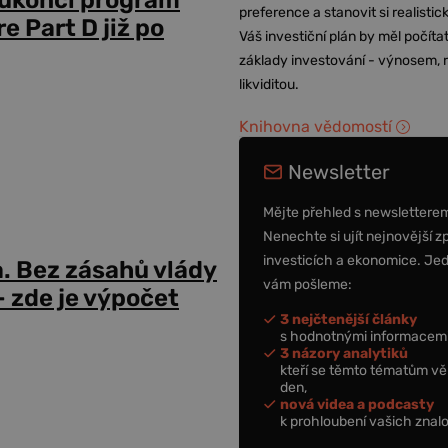
 ukončí program
preference a stanovit si realisti
 Part D již po
Váš investiční plán by měl počítat
základy investování - výnosem, r
likviditou.
Knihovna vědomostí
Newsletter
Mějte přehled s newslettere
Nenechte si ujít nejnovější z
investicích a ekonomice. Je
a. Bez zásahů vlády
vám pošleme:
 zde je výpočet
3 nejčtenější články
s hodnotnými informacemi
3 názory analytiků
kteří se těmto tématům vě
den,
nová videa a podcasty
k prohloubení vašich znalo