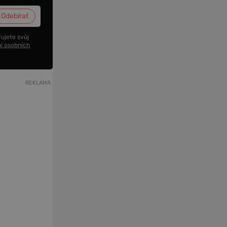
ujete svůj
í osobních
REKLAMA