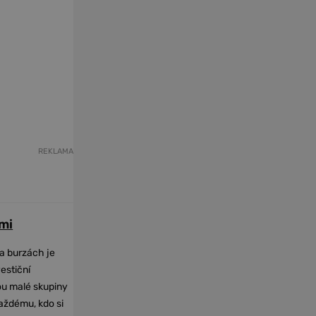
REKLAMA
mi
na burzách je
vestiční
dou malé skupiny
každému, kdo si