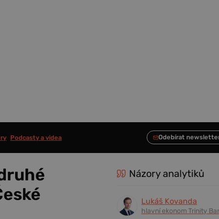
ry
Podcasty a videa
 druhé
Názory analytiků
 České
Lukáš Kovanda
hlavní ekonom Trinity Ba