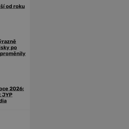
žší od roku
výrazně
zisky po
 proměnily
roce 2026:
t JYP
dia