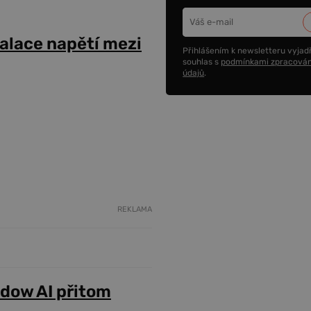
alace napětí mezi
Přihlášením k newsletteru vyjadř
souhlas s
podmínkami zpracován
údajů
.
REKLAMA
adow AI přitom