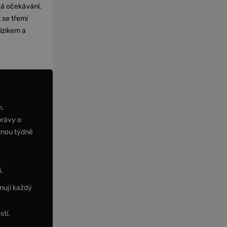
cká očekávání.
 se třemi
izikem a
m.
právy o
dnou týdně
,
nují každý
stí.