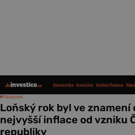
Ekonomika
Investice
Osobní finance
Názo
/
Ekonomika
Loňský rok byl ve znamení
nejvyšší inflace od vzniku
republiky