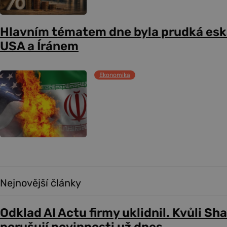
Hlavním tématem dne byla prudká esk
USA a Íránem
Ekonomika
Nejnovější články
Odklad AI Actu firmy uklidnil. Kvůli Sh
porušují povinnosti už dnes