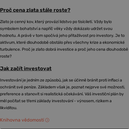
Proč cena zlata stále roste?
Zlato je cenný kov, který provází lidstvo po tisíciletí. Vždy bylo
symbolem bohatství a napříč věky vždy dokázalo udržet svou
hodnotu. A právě v tom spočívá jeho přitažlivost pro investory. Je to
aktivum, které dlouhodobě obstálo přes všechny krize a ekonomické
turbulence. Proč je zlato dobrá investice a proč jeho cena dlouhodobě
roste?
Jak začít investovat
Investování je jedním ze způsobů, jak se účinně bránit proti inflaci a
ochránit své peníze. Základem však je, poznat nejprve své možnosti,
preference a stanovit si realistická očekávání. Váš investiční plán by
měl počítat se třemi základy investování - výnosem, rizikem a
likviditou.
Knihovna vědomostí