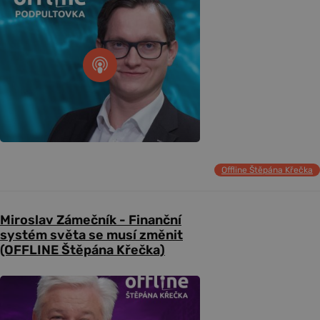
Offline Štěpána Křečka
Miroslav Zámečník - Finanční
systém světa se musí změnit
(OFFLINE Štěpána Křečka)