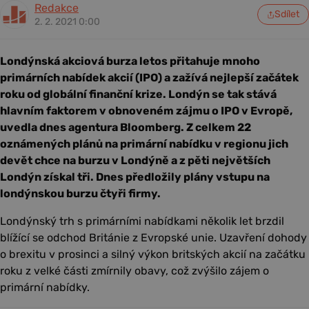
Redakce
Sdílet
2. 2. 2021 0:00
Londýnská akciová burza letos přitahuje mnoho
primárních nabídek akcií (IPO) a zažívá nejlepší začátek
roku od globální finanční krize. Londýn se tak stává
hlavním faktorem v obnoveném zájmu o IPO v Evropě,
uvedla dnes agentura Bloomberg. Z celkem 22
oznámených plánů na primární nabídku v regionu jich
devět chce na burzu v Londýně a z pěti největších
Londýn získal tři. Dnes předložily plány vstupu na
londýnskou burzu čtyři firmy.
Londýnský trh s primárními nabídkami několik let brzdil
blížící se odchod Británie z Evropské unie. Uzavření dohody
o brexitu v prosinci a silný výkon britských akcií na začátku
roku z velké části zmírnily obavy, což zvýšilo zájem o
primární nabídky.