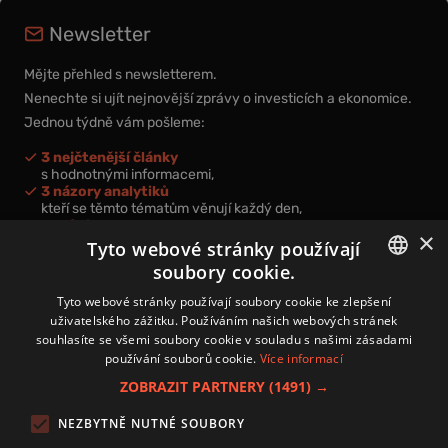
Newsletter
Mějte přehled s newsletterem.
Nenechte si ujít nejnovější zprávy o investicích a ekonomice.
Jednou týdně vám pošleme:
3 nejčtenější články
s hodnotnými informacemi,
3 názory analytiků
kteří se těmto tématům věnují každý den,
nová videa a podcasty
×
k prohloubení vašich znalostí.
Tyto webové stránky používají
soubory cookie.
CZECH
Tyto webové stránky používají soubory cookie ke zlepšení
uživatelského zážitku. Používáním našich webových stránek
CZ
souhlasíte se všemi soubory cookie v souladu s našimi zásadami
Přihlášením k newsletteru vyjadřujete svůj souhlas s
podmínkami
používání souborů cookie.
Více informací
zpracování osobních údajů
.
ZOBRAZIT PARTNERY
(1491) →
Kontakt
NEZBYTNĚ NUTNÉ SOUBORY
Zásady používání souborů cookies
Zpracování osobních údajů