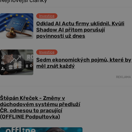
Investice
Odklad AI Actu firmy uklidnil. Kvůli
Shadow AI přitom porušují
povinnosti už dnes
Investice
Sedm ekonomických pojmů, které by
měl znát každý
REKLAMA
Štěpán Křeček - Změny v
důchodovém systému předluží
ČR, odnesou to pracující
(OFFLINE Podpultovka)