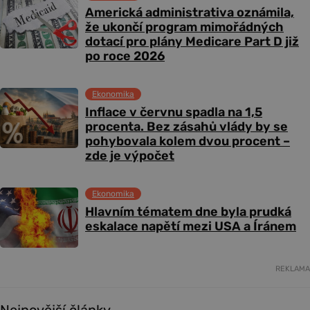
Americká administrativa oznámila,
že ukončí program mimořádných
dotací pro plány Medicare Part D již
po roce 2026
Ekonomika
Inflace v červnu spadla na 1,5
procenta. Bez zásahů vlády by se
pohybovala kolem dvou procent –
zde je výpočet
Ekonomika
Hlavním tématem dne byla prudká
eskalace napětí mezi USA a Íránem
REKLAMA
Nejnovější články