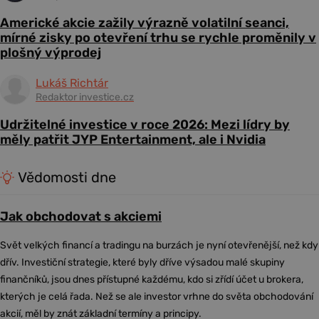
Americké akcie zažily výrazně volatilní seanci,
mírné zisky po otevření trhu se rychle proměnily v
plošný výprodej
Lukáš Richtár
Redaktor investice.cz
Udržitelné investice v roce 2026: Mezi lídry by
měly patřit JYP Entertainment, ale i Nvidia
Vědomosti dne
Jak obchodovat s akciemi
Svět velkých financí a tradingu na burzách je nyní otevřenější, než kdy
dřív. Investiční strategie, které byly dříve výsadou malé skupiny
finančníků, jsou dnes přístupné každému, kdo si zřídí účet u brokera,
kterých je celá řada. Než se ale investor vrhne do světa obchodování
akcií, měl by znát základní termíny a principy.