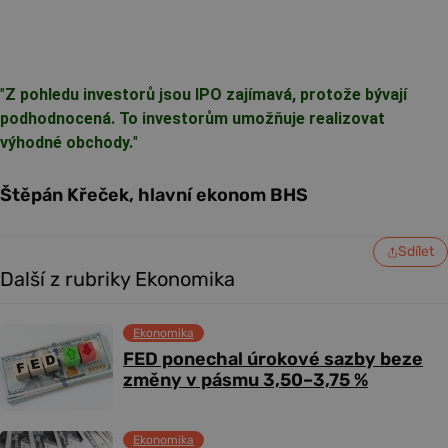
"
Z pohledu investorů jsou IPO zajímavá, protože bývají
podhodnocená. To investorům umožňuje realizovat
výhodné obchody.
"
Štěpán Křeček, hlavní ekonom BHS
Sdílet
Další z rubriky Ekonomika
Ekonomika
FED ponechal úrokové sazby beze
změny v pásmu 3,50–3,75 %
Ekonomika