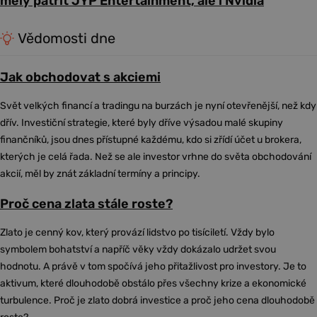
měly patřit JYP Entertainment, ale i Nvidia
Vědomosti dne
Jak obchodovat s akciemi
Svět velkých financí a tradingu na burzách je nyní otevřenější, než kdy
dřív. Investiční strategie, které byly dříve výsadou malé skupiny
finančníků, jsou dnes přístupné každému, kdo si zřídí účet u brokera,
kterých je celá řada. Než se ale investor vrhne do světa obchodování
akcií, měl by znát základní termíny a principy.
Proč cena zlata stále roste?
Zlato je cenný kov, který provází lidstvo po tisíciletí. Vždy bylo
symbolem bohatství a napříč věky vždy dokázalo udržet svou
hodnotu. A právě v tom spočívá jeho přitažlivost pro investory. Je to
aktivum, které dlouhodobě obstálo přes všechny krize a ekonomické
turbulence. Proč je zlato dobrá investice a proč jeho cena dlouhodobě