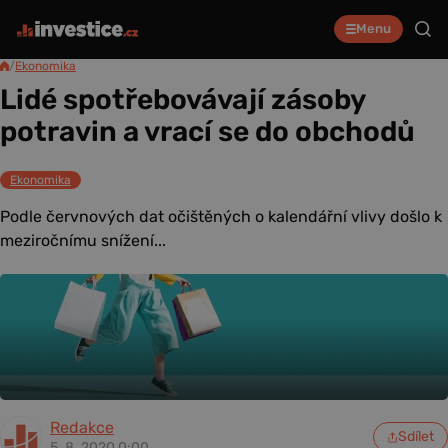
Menu
/
Ekonomika
Lidé spotřebovávají zásoby
potravin a vrací se do obchodů
Ekonomika
Podle červnových dat očištěných o kalendářní vlivy došlo k
meziročnímu snížení...
Redakce
Sdílet
5. 8. 2020 0:00