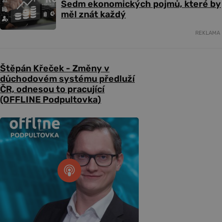
Sedm ekonomických pojmů, které by
měl znát každý
REKLAMA
Štěpán Křeček - Změny v
důchodovém systému předluží
ČR, odnesou to pracující
(OFFLINE Podpultovka)