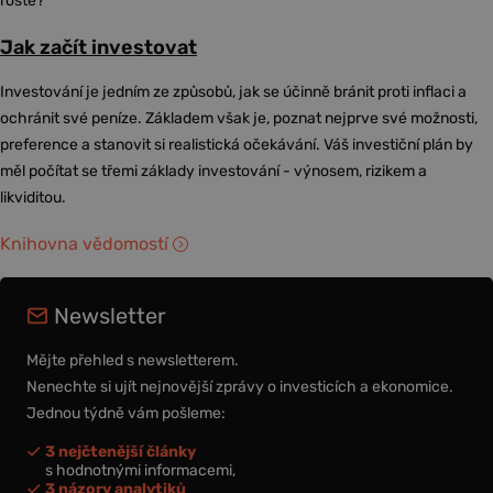
roste?
Jak začít investovat
Investování je jedním ze způsobů, jak se účinně bránit proti inflaci a
ochránit své peníze. Základem však je, poznat nejprve své možnosti,
preference a stanovit si realistická očekávání. Váš investiční plán by
měl počítat se třemi základy investování - výnosem, rizikem a
likviditou.
Knihovna vědomostí
Newsletter
Mějte přehled s newsletterem.
Nenechte si ujít nejnovější zprávy o investicích a ekonomice.
Jednou týdně vám pošleme:
3 nejčtenější články
s hodnotnými informacemi,
3 názory analytiků