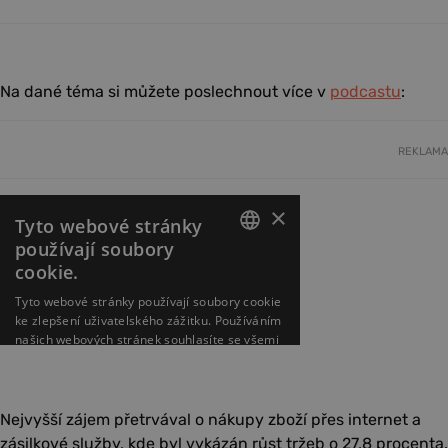
Na dané téma si můžete poslechnout více v
podcastu
:
REKLAMA
Nejvyšší zájem přetrvával o nákupy zboží přes internet a
zásilkové služby, kde byl vykázán růst tržeb o 27,8 procenta.