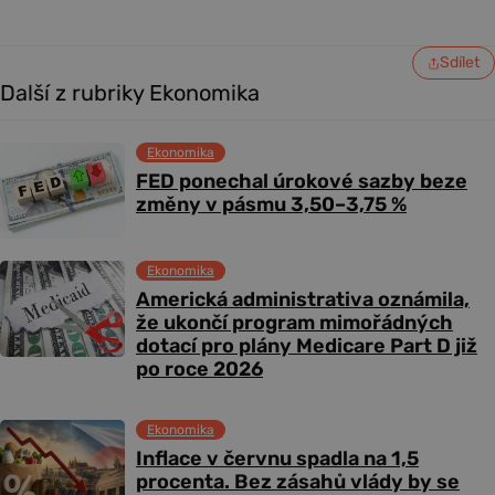
Sdílet
Další z rubriky Ekonomika
Ekonomika
FED ponechal úrokové sazby beze
změny v pásmu 3,50–3,75 %
Ekonomika
Americká administrativa oznámila,
že ukončí program mimořádných
dotací pro plány Medicare Part D již
po roce 2026
Ekonomika
Inflace v červnu spadla na 1,5
procenta. Bez zásahů vlády by se