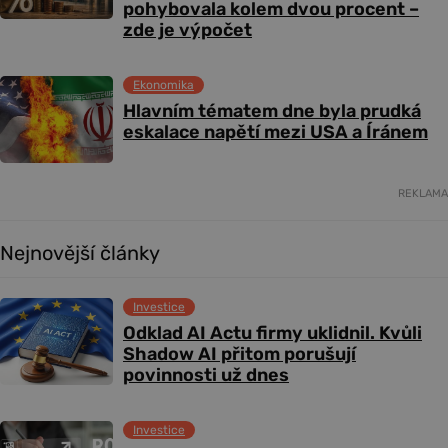
pohybovala kolem dvou procent –
zde je výpočet
Ekonomika
Hlavním tématem dne byla prudká
eskalace napětí mezi USA a Íránem
REKLAMA
Nejnovější články
Investice
Odklad AI Actu firmy uklidnil. Kvůli
Shadow AI přitom porušují
povinnosti už dnes
Investice