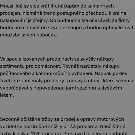
Mnozí lidé se sice vrátili k nákupům do kamenných
prodejen, nicméně trend postupného přechodu k online
nakupování je zřejmý. Do budoucna lze očekávat, že firmy
budou investovat do svých e-shopů a budou optimalizovat
množství svých poboček.
Ve specializovaných prodejnách se zvýšily nákupy
sortimentu pro domácnost. Rovněž narůstaly nákupy
počítačového a komunikačního vybavení. Naopak pokles
tržeb zaznamenaly prodejny s oděvy a obuví, které se musí
vypořádávat s nepovedenou jarní sezónou a deštivým
létem.
Sezónně očištěné tržby za prodej a opravy motorových
vozidel se meziročně snížily o 17,3 procenta. Neočištěné
tržby klesly o 11,8 procenta. Přestože lze červen hodnotit