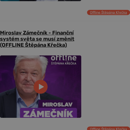
Offline Štěpána Křečka
Miroslav Zámečník - Finanční
systém světa se musí změnit
(OFFLINE Štěpána Křečka)
Offline Štěpána Křečka