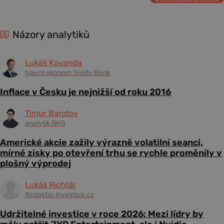
Názory analytiků
Lukáš Kovanda
hlavní ekonom Trinity Bank
Inflace v Česku je nejnižší od roku 2016
Timur Barotov
analytik BHS
Americké akcie zažily výrazně volatilní seanci,
mírné zisky po otevření trhu se rychle proměnily v
plošný výprodej
Lukáš Richtár
Redaktor investice.cz
Udržitelné investice v roce 2026: Mezi lídry by