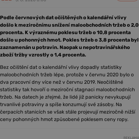
Podle červnových dat očištěných o kalendářní vlivy
došlo k meziročnímu snížení maloobchodních tržeb o 2,0
procenta. K výraznému poklesu tržeb o 10,8 procenta
došlo u pohonných hmot. Pokles tržeb o 3,8 procenta byl
zaznamenán u potravin. Naopak u nepotravinářského
zboží tržby vzrostly o 1,4 procenta.
Bez očištění dat o kalendářní vlivy dopadly statistiky
maloobchodních tržeb lépe, protože v červnu 2020 bylo o
dva pracovní dny více než v červnu 2019. Neočištěné
statistiky tak hovoří o meziroční stagnaci maloobchodních
tržeb. Na datech je zřejmé, že lidé již panicky nevykupují
trvanlivé potraviny a spíše konzumují své zásoby. Na
čerpacích stanicích se však stále projevují meziročně nižší
ceny pohonných hmot způsobené poklesem ceny ropy.
REKLAMA