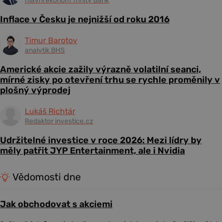
hlavní ekonom Trinity Bank
Inflace v Česku je nejnižší od roku 2016
Timur Barotov
analytik BHS
Americké akcie zažily výrazně volatilní seanci,
mírné zisky po otevření trhu se rychle proměnily v
plošný výprodej
Lukáš Richtár
Redaktor investice.cz
Udržitelné investice v roce 2026: Mezi lídry by
měly patřit JYP Entertainment, ale i Nvidia
Vědomosti dne
Jak obchodovat s akciemi