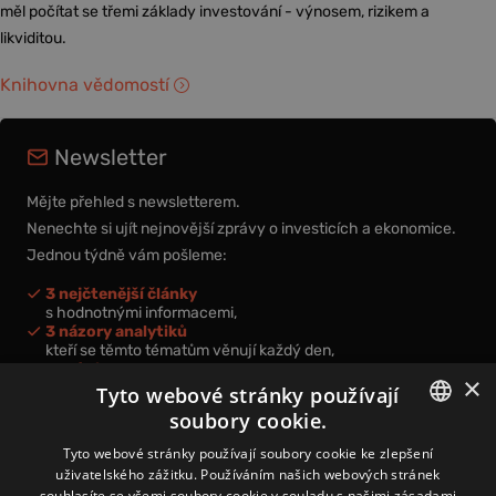
měl počítat se třemi základy investování - výnosem, rizikem a
likviditou.
Knihovna vědomostí
Newsletter
Mějte přehled s newsletterem.
Nenechte si ujít nejnovější zprávy o investicích a ekonomice.
Jednou týdně vám pošleme:
3 nejčtenější články
s hodnotnými informacemi,
3 názory analytiků
kteří se těmto tématům věnují každý den,
nová videa a podcasty
×
k prohloubení vašich znalostí.
Tyto webové stránky používají
soubory cookie.
CZECH
Tyto webové stránky používají soubory cookie ke zlepšení
uživatelského zážitku. Používáním našich webových stránek
CZ
souhlasíte se všemi soubory cookie v souladu s našimi zásadami