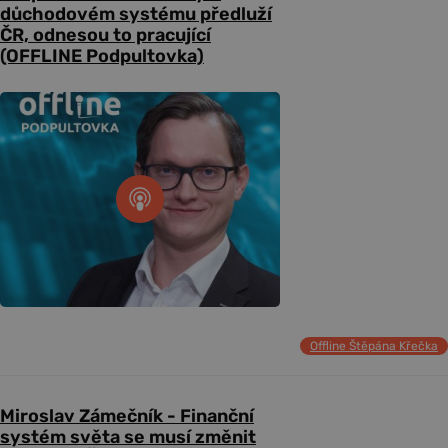
důchodovém systému předluží
ČR, odnesou to pracující
(OFFLINE Podpultovka)
Offline Štěpána Křečka
Miroslav Zámečník - Finanční
systém světa se musí změnit