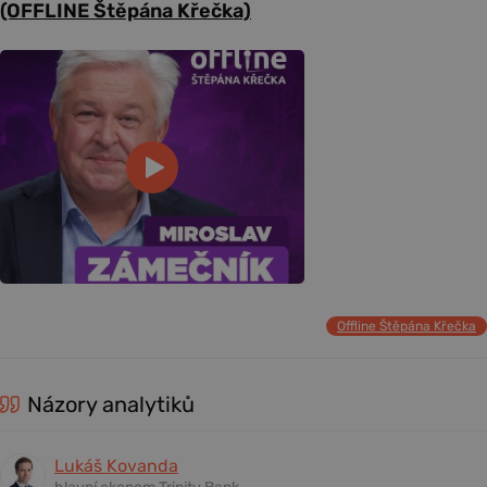
(OFFLINE Štěpána Křečka)
Offline Štěpána Křečka
Názory analytiků
Lukáš Kovanda