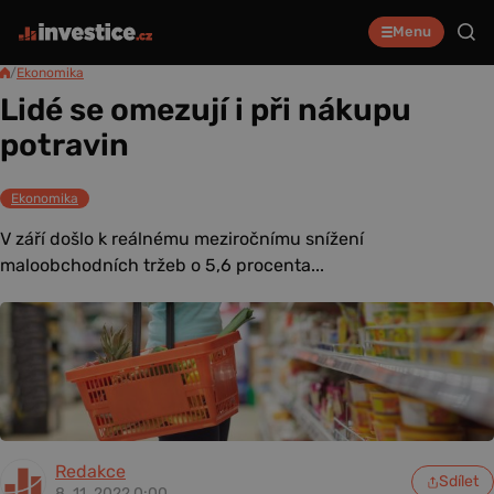
Menu
/
Ekonomika
Lidé se omezují i při nákupu
potravin
Ekonomika
V září došlo k reálnému meziročnímu snížení
maloobchodních tržeb o 5,6 procenta...
Redakce
Sdílet
8. 11. 2022 0:00