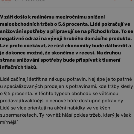
V září došlo k reálnému meziročnímu snížení
maloobchodních tržeb o 5,6 procenta. Lidé pokračují ve
snižování spotřeby a připravují se na příchod krize. To se
negativně odrazí na vývoji hrubého domácího produktu.
Lze proto očekávat, že růst ekonomiky bude dál brzdit a
je dokonce možné, že skončíme v recesi. Na druhou
stranu snižování spotřeby bude přispívat k tlumení
inflačních tlaků.
Lidé začínají šetřit na nákupu potravin. Nejlépe je to patrné
u specializovaných prodejen s potravinami, kde tržby klesly
o 9,6 procenta. V těchto typech obchodů se většinou
prodávají kvalitnější a cenově hůře dostupné potraviny.
Lidé se více orientují na akční nabídky ve velkých
supermarketech. Ty rovněž hlásí pokles tržeb, který je však
mírnější