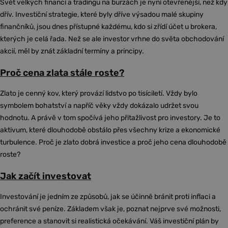
Svět velkých financí a tradingu na burzách je nyní otevřenější, než kdy
dřív. Investiční strategie, které byly dříve výsadou malé skupiny
finančníků, jsou dnes přístupné každému, kdo si zřídí účet u brokera,
kterých je celá řada. Než se ale investor vrhne do světa obchodování
akcií, měl by znát základní termíny a principy.
Proč cena zlata stále roste?
Zlato je cenný kov, který provází lidstvo po tisíciletí. Vždy bylo
symbolem bohatství a napříč věky vždy dokázalo udržet svou
hodnotu. A právě v tom spočívá jeho přitažlivost pro investory. Je to
aktivum, které dlouhodobě obstálo přes všechny krize a ekonomické
turbulence. Proč je zlato dobrá investice a proč jeho cena dlouhodobě
roste?
Jak začít investovat
Investování je jedním ze způsobů, jak se účinně bránit proti inflaci a
ochránit své peníze. Základem však je, poznat nejprve své možnosti,
preference a stanovit si realistická očekávání. Váš investiční plán by