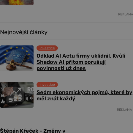
REKLAMA
Nejnovější články
Investice
Odklad AI Actu firmy uklidnil. Kvůli
Shadow AI přitom porušují
povinnosti už dnes
Investice
Sedm ekonomických pojmů, které by
měl znát každý
REKLAMA
Štěpán Křeček - Změny v