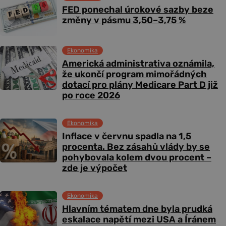
FED ponechal úrokové sazby beze
změny v pásmu 3,50–3,75 %
Ekonomika
Americká administrativa oznámila,
že ukončí program mimořádných
dotací pro plány Medicare Part D již
po roce 2026
Ekonomika
Inflace v červnu spadla na 1,5
procenta. Bez zásahů vlády by se
pohybovala kolem dvou procent –
zde je výpočet
Ekonomika
Hlavním tématem dne byla prudká
eskalace napětí mezi USA a Íránem