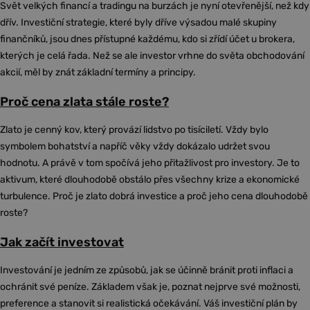
Svět velkých financí a tradingu na burzách je nyní otevřenější, než kdy
dřív. Investiční strategie, které byly dříve výsadou malé skupiny
finančníků, jsou dnes přístupné každému, kdo si zřídí účet u brokera,
kterých je celá řada. Než se ale investor vrhne do světa obchodování
akcií, měl by znát základní termíny a principy.
Proč cena zlata stále roste?
Zlato je cenný kov, který provází lidstvo po tisíciletí. Vždy bylo
symbolem bohatství a napříč věky vždy dokázalo udržet svou
hodnotu. A právě v tom spočívá jeho přitažlivost pro investory. Je to
aktivum, které dlouhodobě obstálo přes všechny krize a ekonomické
turbulence. Proč je zlato dobrá investice a proč jeho cena dlouhodobě
roste?
Jak začít investovat
Investování je jedním ze způsobů, jak se účinně bránit proti inflaci a
ochránit své peníze. Základem však je, poznat nejprve své možnosti,
preference a stanovit si realistická očekávání. Váš investiční plán by