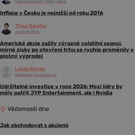
hlavní ekonom Trinity Bank
Inflace v Česku je nejnižší od roku 2016
Timur Barotov
analytik BHS
Americké akcie zažily výrazně volatilní seanci,
mírné zisky po otevření trhu se rychle proměnily v
plošný výprodej
Lukáš Richtár
Redaktor investice.cz
Udržitelné investice v roce 2026: Mezi lídry by
měly patřit JYP Entertainment, ale i Nvidia
Vědomosti dne
Jak obchodovat s akciemi