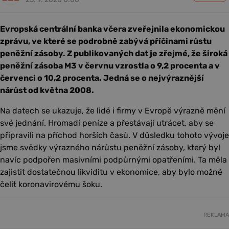
Evropská centrální banka včera zveřejnila ekonomickou
zprávu, ve které se podrobně zabývá příčinami růstu
peněžní zásoby. Z publikovaných dat je zřejmé, že široká
peněžní zásoba M3 v červnu vzrostla o 9,2 procenta a v
červenci o 10,2 procenta. Jedná se o nejvýraznější
nárůst od května 2008.
Na datech se ukazuje, že lidé i firmy v Evropě výrazně mění
své jednání. Hromadí peníze a přestávají utrácet, aby se
připravili na příchod horších časů. V důsledku tohoto vývoje
jsme svědky výrazného nárůstu peněžní zásoby, který byl
navíc podpořen masivními podpůrnými opatřeními. Ta měla
zajistit dostatečnou likviditu v ekonomice, aby bylo možné
čelit koronavirovému šoku.
REKLAMA