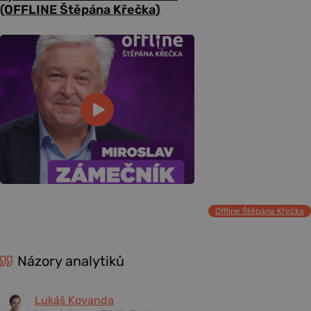
(OFFLINE Štěpána Křečka)
Offline Štěpána Křečka
Názory analytiků
Lukáš Kovanda