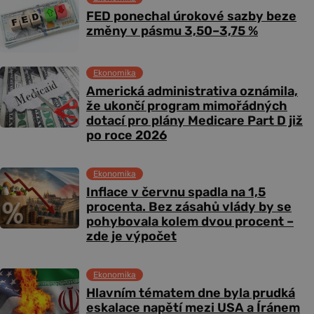
FED ponechal úrokové sazby beze
změny v pásmu 3,50–3,75 %
Ekonomika
Americká administrativa oznámila,
že ukončí program mimořádných
dotací pro plány Medicare Part D již
po roce 2026
Ekonomika
Inflace v červnu spadla na 1,5
procenta. Bez zásahů vlády by se
pohybovala kolem dvou procent –
zde je výpočet
Ekonomika
Hlavním tématem dne byla prudká
eskalace napětí mezi USA a Íránem