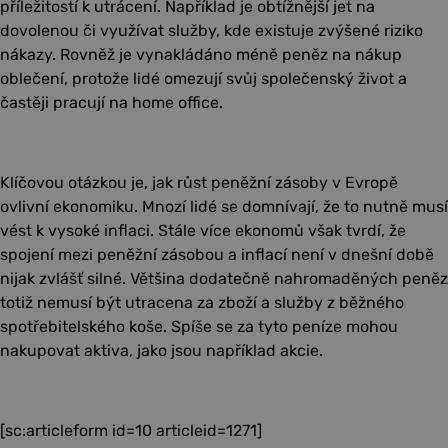
příležitostí k utrácení. Například je obtížnější jet na
dovolenou či využívat služby, kde existuje zvýšené riziko
nákazy. Rovněž je vynakládáno méně peněz na nákup
oblečení, protože lidé omezují svůj společenský život a
častěji pracují na home office.
Klíčovou otázkou je, jak růst peněžní zásoby v Evropě
ovlivní ekonomiku. Mnozí lidé se domnívají, že to nutně musí
vést k vysoké inflaci. Stále více ekonomů však tvrdí, že
spojení mezi peněžní zásobou a inflací není v dnešní době
nijak zvlášť silné. Většina dodatečně nahromaděných peněz
totiž nemusí být utracena za zboží a služby z běžného
spotřebitelského koše. Spíše se za tyto peníze mohou
nakupovat aktiva, jako jsou například akcie.
[sc:articleform id=10 articleid=1271]