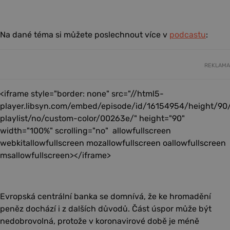
Na dané téma si můžete poslechnout více v
podcastu
:
REKLAMA
<iframe style="border: none" src="//html5-
player.libsyn.com/embed/episode/id/16154954/height/90
playlist/no/custom-color/00263e/" height="90"
width="100%" scrolling="no" allowfullscreen
webkitallowfullscreen mozallowfullscreen oallowfullscreen
msallowfullscreen></iframe>
Evropská centrální banka se domnívá, že ke hromadění
peněz dochází i z dalších důvodů. Část úspor může být
nedobrovolná, protože v koronavirové době je méně