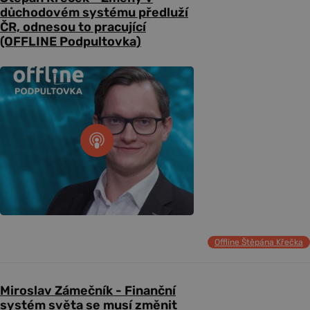
důchodovém systému předluží
ČR, odnesou to pracující
(OFFLINE Podpultovka)
Offline Štěpána Křečka
Miroslav Zámečník - Finanční
systém světa se musí změnit