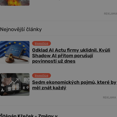
REKLAMA
Nejnovější články
Investice
Odklad AI Actu firmy uklidnil. Kvůli
Shadow AI přitom porušují
povinnosti už dnes
Investice
Sedm ekonomických pojmů, které by
měl znát každý
REKLAMA
Štěpán Křeček - Změny v