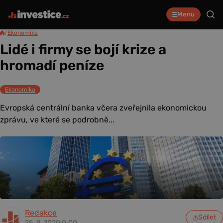
Menu
/
Ekonomika
Lidé i firmy se bojí krize a
hromadí peníze
Ekonomika
Evropská centrální banka včera zveřejnila ekonomickou
zprávu, ve které se podrobně...
Redakce
Sdílet
25. 9. 2020 0:00