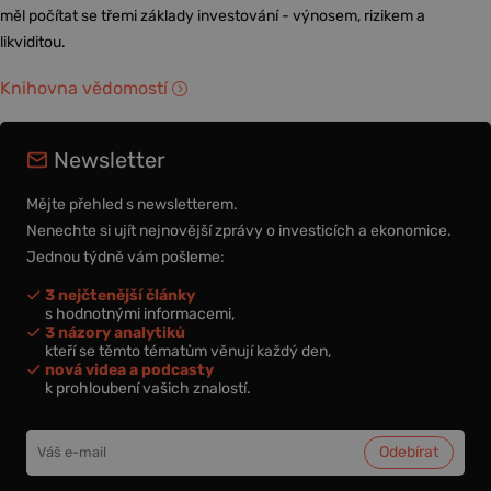
měl počítat se třemi základy investování - výnosem, rizikem a
likviditou.
Knihovna vědomostí
Newsletter
Mějte přehled s newsletterem.
Nenechte si ujít nejnovější zprávy o investicích a ekonomice.
Jednou týdně vám pošleme:
3 nejčtenější články
s hodnotnými informacemi,
3 názory analytiků
kteří se těmto tématům věnují každý den,
nová videa a podcasty
k prohloubení vašich znalostí.