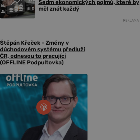
Sedm ekonomických pojmů, které by
měl znát každý
REKLAMA
Štěpán Křeček - Změny v
důchodovém systému předluží
ČR, odnesou to pracující
(OFFLINE Podpultovka)