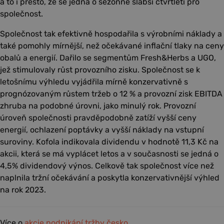
a to i přesto, že se jedná o sezónně slabší čtvrtletí pro
společnost.
Společnost tak efektivně hospodařila s výrobními náklady a
také pomohly mírnější, než očekávané inflační tlaky na ceny
obalů a energií. Dařilo se segmentům Fresh&Herbs a UGO,
jež stimulovaly růst provozního zisku. Společnost se k
letošnímu výhledu vyjádřila mírně konzervativně s
prognózovaným růstem tržeb o 12 % a provozní zisk EBITDA
zhruba na podobné úrovni, jako minulý rok. Provozní
úroveň společnosti pravděpodobně zatíží vyšší ceny
energií, ochlazení poptávky a vyšší náklady na vstupní
suroviny. Kofola indikovala dividendu v hodnotě 11,3 Kč na
akcii, která se má vyplácet letos a v současnosti se jedná o
4,5% dividendový výnos. Celkově tak společnost více než
naplnila tržní očekávání a poskytla konzervativnější výhled
na rok 2023.
Více o
akcie
podnikání
tržby
česko