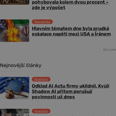
pohybovala kolem dvou procent –
zde je výpočet
Ekonomika
Hlavním tématem dne byla prudká
eskalace napětí mezi USA a Íránem
REKLAMA
Nejnovější články
Investice
Odklad AI Actu firmy uklidnil. Kvůli
Shadow AI přitom porušují
povinnosti už dnes
Investice