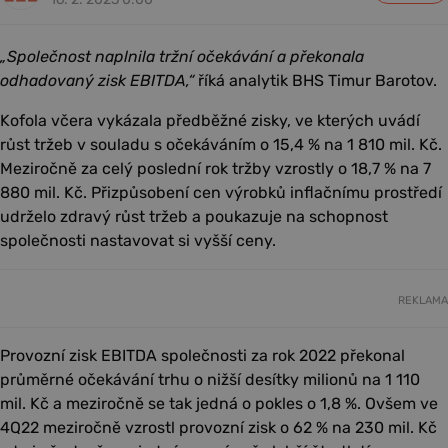
„Společnost naplnila tržní očekávání a překonala
odhadovaný zisk EBITDA,“
říká analytik BHS Timur Barotov.
Kofola včera vykázala předběžné zisky, ve kterých uvádí
růst tržeb v souladu s očekáváním o 15,4 % na 1 810 mil. Kč.
Meziročně za celý poslední rok tržby vzrostly o 18,7 % na 7
880 mil. Kč. Přizpůsobení cen výrobků inflačnímu prostředí
udrželo zdravý růst tržeb a poukazuje na schopnost
společnosti nastavovat si vyšší ceny.
REKLAMA
Provozní zisk EBITDA společnosti za rok 2022 překonal
průměrné očekávání trhu o nižší desítky milionů na 1 110
mil. Kč a meziročně se tak jedná o pokles o 1,8 %. Ovšem ve
4Q22 meziročně vzrostl provozní zisk o 62 % na 230 mil. Kč