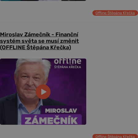
Offline Štěpána Křečka
Miroslav Zámečník - Finanční
systém světa se musí změnit
(OFFLINE Štěpána Křečka)
Offline Štěpána Křečka