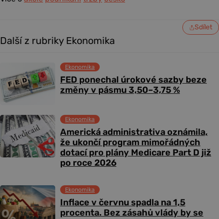
Sdílet
Další z rubriky Ekonomika
Ekonomika
FED ponechal úrokové sazby beze
změny v pásmu 3,50–3,75 %
Ekonomika
Americká administrativa oznámila,
že ukončí program mimořádných
dotací pro plány Medicare Part D již
po roce 2026
Ekonomika
Inflace v červnu spadla na 1,5
procenta. Bez zásahů vlády by se