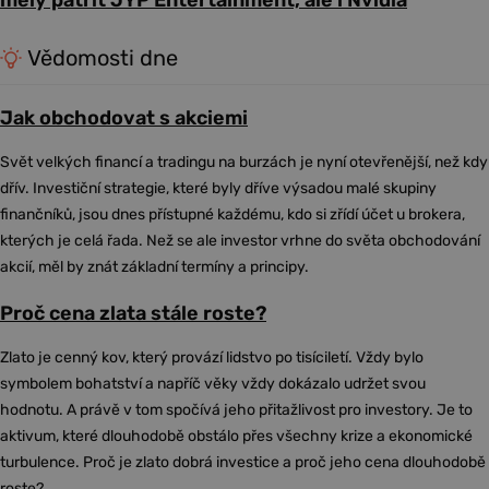
měly patřit JYP Entertainment, ale i Nvidia
Vědomosti dne
Jak obchodovat s akciemi
Svět velkých financí a tradingu na burzách je nyní otevřenější, než kdy
dřív. Investiční strategie, které byly dříve výsadou malé skupiny
finančníků, jsou dnes přístupné každému, kdo si zřídí účet u brokera,
kterých je celá řada. Než se ale investor vrhne do světa obchodování
akcií, měl by znát základní termíny a principy.
Proč cena zlata stále roste?
Zlato je cenný kov, který provází lidstvo po tisíciletí. Vždy bylo
symbolem bohatství a napříč věky vždy dokázalo udržet svou
hodnotu. A právě v tom spočívá jeho přitažlivost pro investory. Je to
aktivum, které dlouhodobě obstálo přes všechny krize a ekonomické
turbulence. Proč je zlato dobrá investice a proč jeho cena dlouhodobě
roste?