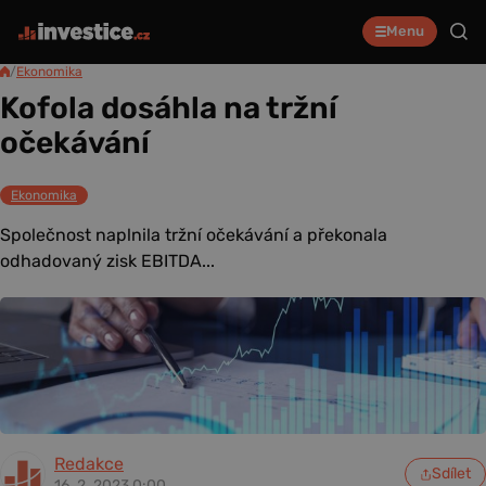
Menu
/
Ekonomika
Kofola dosáhla na tržní
očekávání
Ekonomika
Společnost naplnila tržní očekávání a překonala
odhadovaný zisk EBITDA...
Redakce
Sdílet
16. 2. 2023 0:00