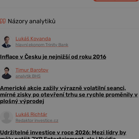
Názory analytiků
Lukáš Kovanda
hlavní ekonom Trinity Bank
Inflace v Česku je nejnižší od roku 2016
Timur Barotov
analytik BHS
Americké akcie zažily výrazně volatilní seanci,
mírné zisky po otevření trhu se rychle proměnily v
plošný výprodej
Lukáš Richtár
Redaktor investice.cz
Udržitelné investice v roce 2026: Mezi lídry by