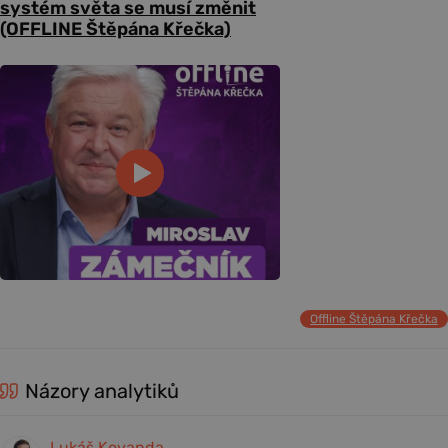
systém světa se musí změnit
(OFFLINE Štěpána Křečka)
Offline Štěpána Křečka
Názory analytiků
Lukáš Kovanda