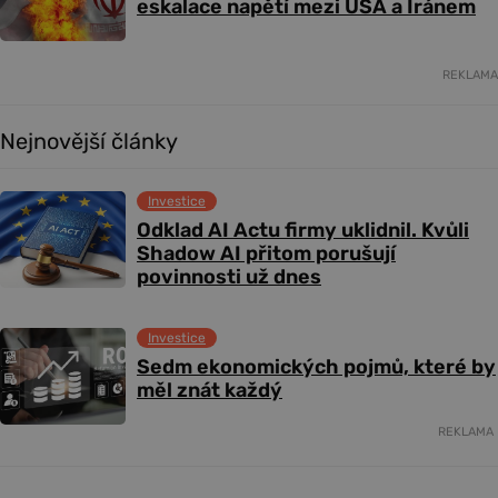
eskalace napětí mezi USA a Íránem
REKLAMA
Nejnovější články
Investice
Odklad AI Actu firmy uklidnil. Kvůli
Shadow AI přitom porušují
povinnosti už dnes
Investice
Sedm ekonomických pojmů, které by
měl znát každý
REKLAMA