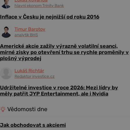
hlavní ekonom Trinity Bank
Inflace v Česku je nejnižší od roku 2016
Timur Barotov
analytik BHS
Americké akcie zažily výrazně volatilní seanci,
mírné zisky po otevření trhu se rychle proměnily v
plošný výprodej
Lukáš Richtár
Redaktor investice.cz
Udržitelné investice v roce 2026: Mezi lídry by
měly patřit JYP Entertainment, ale i Nvidia
Vědomosti dne
Jak obchodovat s akciemi