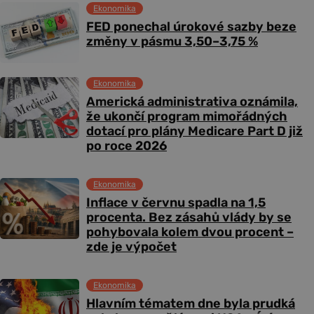
Ekonomika
FED ponechal úrokové sazby beze
změny v pásmu 3,50–3,75 %
Ekonomika
Americká administrativa oznámila,
že ukončí program mimořádných
dotací pro plány Medicare Part D již
po roce 2026
Ekonomika
Inflace v červnu spadla na 1,5
procenta. Bez zásahů vlády by se
pohybovala kolem dvou procent –
zde je výpočet
Ekonomika
Hlavním tématem dne byla prudká