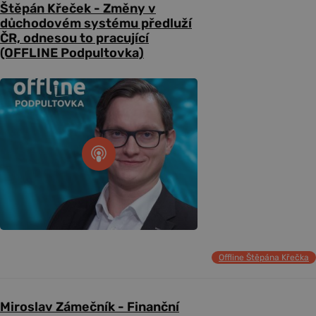
Štěpán Křeček - Změny v
důchodovém systému předluží
ČR, odnesou to pracující
(OFFLINE Podpultovka)
Offline Štěpána Křečka
Miroslav Zámečník - Finanční