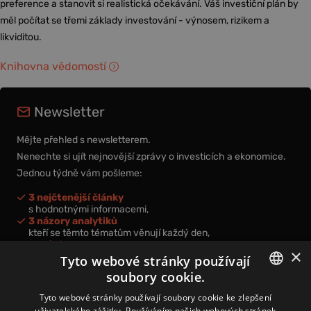
preference a stanovit si realistická očekávání. Váš investiční plán by
měl počítat se třemi základy investování - výnosem, rizikem a
likviditou.
Knihovna vědomostí
Newsletter
Mějte přehled s newsletterem.
Nenechte si ujít nejnovější zprávy o investicích a ekonomice.
Jednou týdně vám pošleme:
3 nejčtenější články
s hodnotnými informacemi,
3 názory analytiků
kteří se těmto tématům věnují každý den,
nová videa a podcasty
×
k prohloubení vašich znalostí.
Tyto webové stránky používají
soubory cookie.
CZECH
Tyto webové stránky používají soubory cookie ke zlepšení
uživatelského zážitku. Používáním našich webových stránek