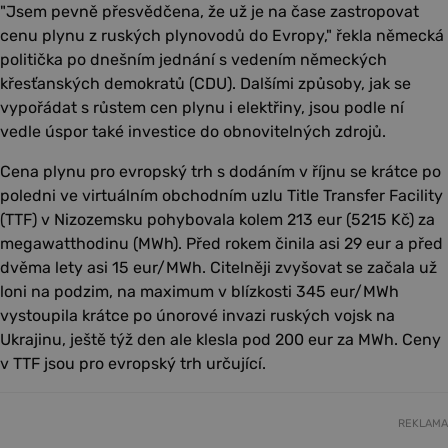
"Jsem pevně přesvědčena, že už je na čase zastropovat
cenu plynu z ruských plynovodů do Evropy," řekla německá
politička po dnešním jednání s vedením německých
křesťanských demokratů (CDU). Dalšími způsoby, jak se
vypořádat s růstem cen plynu i elektřiny, jsou podle ní
vedle úspor také investice do obnovitelných zdrojů.
Cena plynu pro evropský trh s dodáním v říjnu se krátce po
poledni ve virtuálním obchodním uzlu Title Transfer Facility
(TTF) v Nizozemsku pohybovala kolem 213 eur (5215 Kč) za
megawatthodinu (MWh). Před rokem činila asi 29 eur a před
dvěma lety asi 15 eur/MWh. Citelněji zvyšovat se začala už
loni na podzim, na maximum v blízkosti 345 eur/MWh
vystoupila krátce po únorové invazi ruských vojsk na
Ukrajinu, ještě týž den ale klesla pod 200 eur za MWh. Ceny
v TTF jsou pro evropský trh určující.
REKLAMA