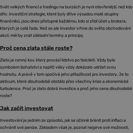
Svět velkých financí a tradingu na burzách je nyní otevřenější, než kdy
dřív. Investiční strategie, které byly dříve výsadou malé skupiny
finančníků, jsou dnes přístupné každému, kdo si zřídí účet u brokera,
kterých je celá řada. Než se ale investor vrhne do světa obchodování
akcií, měl by znát základní termíny a principy.
Proč cena zlata stále roste?
Zlato je cenný kov, který provází lidstvo po tisíciletí. Vždy bylo
symbolem bohatství a napříč věky vždy dokázalo udržet svou
hodnotu. A právě v tom spočívá jeho přitažlivost pro investory. Je to
aktivum, které dlouhodobě obstálo přes všechny krize a ekonomické
turbulence. Proč je zlato dobrá investice a proč jeho cena dlouhodobě
roste?
Jak začít investovat
Investování je jedním ze způsobů, jak se účinně bránit proti inflaci a
ochránit své peníze. Základem však je, poznat nejprve své možnosti,