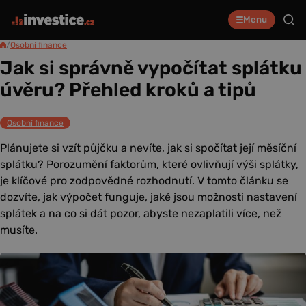
Menu
/
Osobní finance
Jak si správně vypočítat splátku
úvěru? Přehled kroků a tipů
Osobní finance
Plánujete si vzít půjčku a nevíte, jak si spočítat její měsíční
splátku? Porozumění faktorům, které ovlivňují výši splátky,
je klíčové pro zodpovědné rozhodnutí. V tomto článku se
dozvíte, jak výpočet funguje, jaké jsou možnosti nastavení
splátek a na co si dát pozor, abyste nezaplatili více, než
musíte.