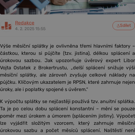
Redakce
Sdílet
4. 2. 2025 15:55
Výše měsíční splátky je ovlivněna třemi hlavními faktory –
částkou, kterou si půjčíte (tzv. jistina), délkou splácení a
úrokovou sazbou. Jak upozorňuje úvěrový expert Libor
Vojta Ostatek z Brokertrustu, „delší splácení snižuje výši
měsíční splátky, ale zároveň zvyšuje celkové náklady na
půjčku. Klíčovým ukazatelem je RPSN, které zahrnuje nejen
úroky, ale i poplatky spojené s úvěrem.“
K výpočtu splátky se nejčastěji používá tzv. anuitní splátka.
Ta je po celou dobu splácení konstantní – mění se pouze
poměr mezi úrokem a úmorem (splácením jistiny). Výpočet
lze vyjádřit složitým vzorcem, který zahrnuje měsíční
úrokovou sazbu a počet měsíců splácení. Naštěstí není