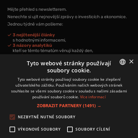
Mějte přehled s newsletterem.
Nenechte si ujít nejnovější zprávy o investicích a ekonomice.
Jednou týdně vám pošleme:
3 nejčtenější články
s hodnotnými informacemi,
3 názory analytiků
kteří se těmto tématům věnují každý den,
nová videa a podcasty
×
k prohloubení vašich znalostí.
Tyto webové stránky používají
soubory cookie.
CZECH
Tyto webové stránky používají soubory cookie ke zlepšení
uživatelského zážitku. Používáním našich webových stránek
CZ
souhlasíte se všemi soubory cookie v souladu s našimi zásadami
Přihlášením k newsletteru vyjadřujete svůj souhlas s
podmínkami
používání souborů cookie.
Více informací
zpracování osobních údajů
.
ZOBRAZIT PARTNERY
(1491) →
Kontakt
NEZBYTNĚ NUTNÉ SOUBORY
Zásady používání souborů cookies
Zpracování osobních údajů
VÝKONOVÉ SOUBORY
SOUBORY CÍLENÍ
Autoři