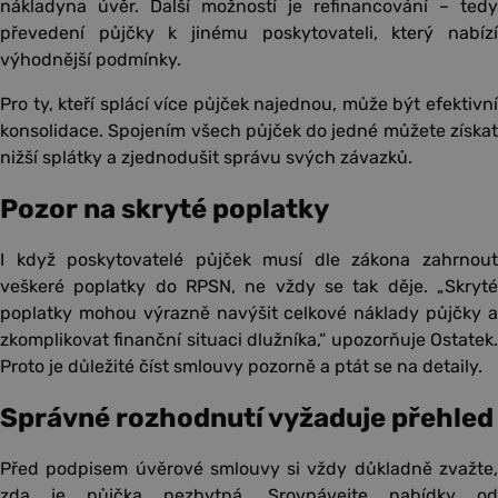
nákladyna úvěr. Další možností je refinancování – tedy
převedení půjčky k jinému poskytovateli, který nabízí
výhodnější podmínky.
Pro ty, kteří splácí více půjček najednou, může být efektivní
konsolidace. Spojením všech půjček do jedné můžete získat
nižší splátky a zjednodušit správu svých závazků.
Pozor na skryté poplatky
I když poskytovatelé půjček musí dle zákona zahrnout
veškeré poplatky do RPSN, ne vždy se tak děje. „Skryté
poplatky mohou výrazně navýšit celkové náklady půjčky a
zkomplikovat finanční situaci dlužníka,“ upozorňuje Ostatek.
Proto je důležité číst smlouvy pozorně a ptát se na detaily.
Správné rozhodnutí vyžaduje přehled
Před podpisem úvěrové smlouvy si vždy důkladně zvažte,
zda je půjčka nezbytná. Srovnávejte nabídky od