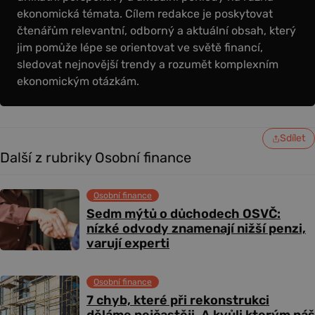
ekonomická témata. Cílem redakce je poskytovat
čtenářům relevantní, odborný a aktuální obsah, který
jim pomůže lépe se orientovat ve světě financí,
sledovat nejnovější trendy a rozumět komplexním
ekonomickým otázkám.
Sdílet
Další z rubriky Osobní finance
Osobní finance
Sedm mýtů o důchodech OSVČ:
nízké odvody znamenají nižší penzi,
varují experti
Osobní finance
7 chyb, které při rekonstrukci