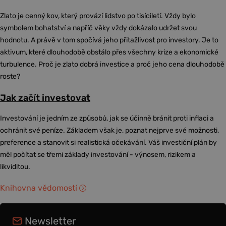
Zlato je cenný kov, který provází lidstvo po tisíciletí. Vždy bylo
symbolem bohatství a napříč věky vždy dokázalo udržet svou
hodnotu. A právě v tom spočívá jeho přitažlivost pro investory. Je to
aktivum, které dlouhodobě obstálo přes všechny krize a ekonomické
turbulence. Proč je zlato dobrá investice a proč jeho cena dlouhodobě
roste?
Jak začít investovat
Investování je jedním ze způsobů, jak se účinně bránit proti inflaci a
ochránit své peníze. Základem však je, poznat nejprve své možnosti,
preference a stanovit si realistická očekávání. Váš investiční plán by
měl počítat se třemi základy investování - výnosem, rizikem a
likviditou.
Knihovna vědomostí
Newsletter