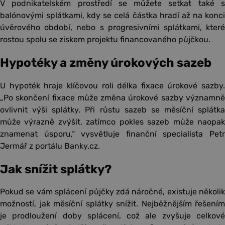
V podnikatelském prostředí se můžete setkat také s
balónovými splátkami, kdy se celá částka hradí až na konci
úvěrového období, nebo s progresivními splátkami, které
rostou spolu se ziskem projektu financovaného půjčkou.
Hypotéky a změny úrokových sazeb
U hypoték hraje klíčovou roli délka fixace úrokové sazby.
„Po skončení fixace může změna úrokové sazby významně
ovlivnit výši splátky. Při růstu sazeb se měsíční splátka
může výrazně zvýšit, zatímco pokles sazeb může naopak
znamenat úsporu,“ vysvětluje finanční specialista Petr
Jermář z portálu Banky.cz.
Jak snížit splátky?
Pokud se vám splácení půjčky zdá náročné, existuje několik
možností, jak měsíční splátky snížit. Nejběžnějším řešením
je prodloužení doby splácení, což ale zvyšuje celkové