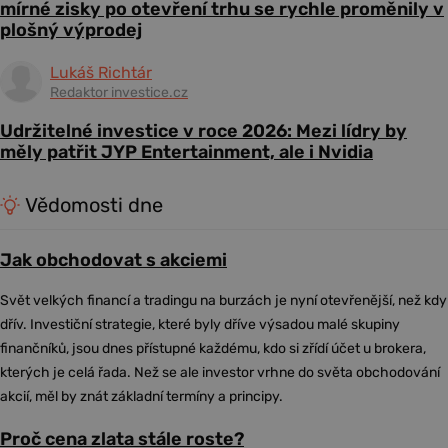
mírné zisky po otevření trhu se rychle proměnily v
plošný výprodej
Lukáš Richtár
Redaktor investice.cz
Udržitelné investice v roce 2026: Mezi lídry by
měly patřit JYP Entertainment, ale i Nvidia
Vědomosti dne
Jak obchodovat s akciemi
Svět velkých financí a tradingu na burzách je nyní otevřenější, než kdy
dřív. Investiční strategie, které byly dříve výsadou malé skupiny
finančníků, jsou dnes přístupné každému, kdo si zřídí účet u brokera,
kterých je celá řada. Než se ale investor vrhne do světa obchodování
akcií, měl by znát základní termíny a principy.
Proč cena zlata stále roste?