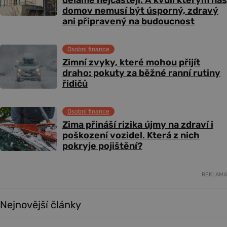
děláme nejčastěji. A kvůli kterým náš
domov nemusí být úsporný, zdravý
ani připravený na budoucnost
Osobní finance
Zimní zvyky, které mohou přijít
draho: pokuty za běžné ranní rutiny
řidičů
Osobní finance
Zima přináší rizika újmy na zdraví i
poškození vozidel. Která z nich
pokryje pojištění?
REKLAMA
Nejnovější články