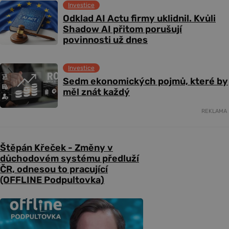
Investice
Odklad AI Actu firmy uklidnil. Kvůli
Shadow AI přitom porušují
povinnosti už dnes
Investice
Sedm ekonomických pojmů, které by
měl znát každý
REKLAMA
Štěpán Křeček - Změny v
důchodovém systému předluží
ČR, odnesou to pracující
(OFFLINE Podpultovka)