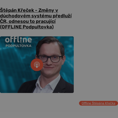
Štěpán Křeček - Změny v
důchodovém systému předluží
ČR, odnesou to pracující
(OFFLINE Podpultovka)
Offline Štěpána Křečka