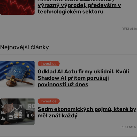
výrazný výprodej, především v
technologickém sektoru
REKLAMA
Nejnovější články
Investice
Odklad AI Actu firmy uklidnil. Kvůli
Shadow AI přitom porušují
povinnosti už dnes
Investice
Sedm ekonomických pojmů, které by
měl znát každý
REKLAMA