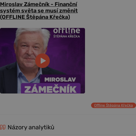
Miroslav Zámečník - Finanční
systém světa se musí změnit
(OFFLINE Štěpána Křečka)
Offline Štěpána Křečka
Názory analytiků