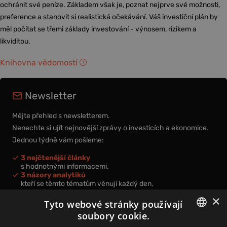
ochránit své peníze. Základem však je, poznat nejprve své možnosti,
preference a stanovit si realistická očekávání. Váš investiční plán by
měl počítat se třemi základy investování - výnosem, rizikem a
likviditou.
Knihovna vědomostí
Newsletter
Mějte přehled s newsletterem.
Nenechte si ujít nejnovější zprávy o investicích a ekonomice.
Jednou týdně vám pošleme:
3 nejčtenější články
s hodnotnými informacemi,
3 názory analytiků
kteří se těmto tématům věnují každý den,
nová videa a podcasty
×
k prohloubení vašich znalostí.
Tyto webové stránky používají
soubory cookie.