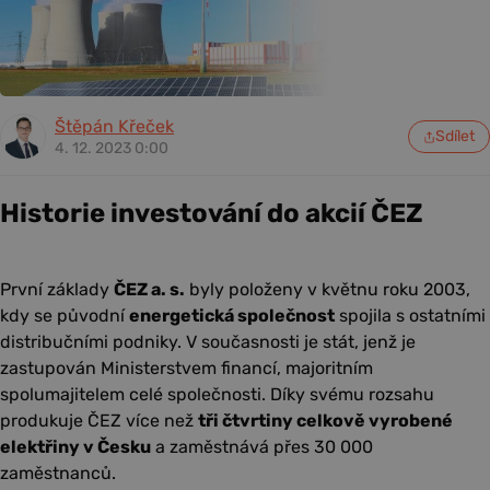
Štěpán Křeček
Sdílet
4. 12. 2023 0:00
Historie investování do akcií ČEZ
První základy
ČEZ a. s.
byly položeny v květnu roku 2003,
kdy se původní
energetická společnost
spojila s ostatními
distribučními podniky. V současnosti je stát, jenž je
zastupován Ministerstvem financí, majoritním
spolumajitelem celé společnosti. Díky svému rozsahu
produkuje ČEZ více než
tři čtvrtiny celkově vyrobené
elektřiny v Česku
a zaměstnává přes 30 000
zaměstnanců.