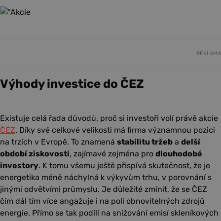
REKLAMA
Výhody investice do ČEZ
Existuje celá řada důvodů, proč si investoři volí právě akcie
ČEZ
. Díky své celkové velikosti má firma významnou pozici
na trzích v Evropě. To znamená
stabilitu tržeb
a
delší
období ziskovosti
, zajímavé zejména pro
dlouhodobé
investory
. K tomu všemu ještě přispívá skutečnost, že je
energetika méně náchylná k výkyvům trhu, v porovnání s
jinými odvětvími průmyslu. Je důležité zmínit, že se ČEZ
čím dál tím více angažuje i na poli obnovitelných zdrojů
energie. Přímo se tak podílí na snižování emisí skleníkových