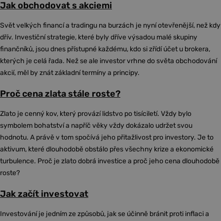
Jak obchodovat s akciemi
Svět velkých financí a tradingu na burzách je nyní otevřenější, než kdy
dřív. Investiční strategie, které byly dříve výsadou malé skupiny
finančníků, jsou dnes přístupné každému, kdo si zřídí účet u brokera,
kterých je celá řada. Než se ale investor vrhne do světa obchodování
akcií, měl by znát základní termíny a principy.
Proč cena zlata stále roste?
Zlato je cenný kov, který provází lidstvo po tisíciletí. Vždy bylo
symbolem bohatství a napříč věky vždy dokázalo udržet svou
hodnotu. A právě v tom spočívá jeho přitažlivost pro investory. Je to
aktivum, které dlouhodobě obstálo přes všechny krize a ekonomické
turbulence. Proč je zlato dobrá investice a proč jeho cena dlouhodobě
roste?
Jak začít investovat
Investování je jedním ze způsobů, jak se účinně bránit proti inflaci a