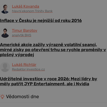
Lukáš Kovanda
hlavní ekonom Trinity Bank
Inflace v Česku je nejnižší od roku 2016
Timur Barotov
analytik BHS
Americké akcie zažily výrazně volatilní seanci,
mírné zisky po otevření trhu se rychle proměnily v
plošný výprodej
Lukáš Richtár
Redaktor investice.cz
Udržitelné investice v roce 2026: Mezi lídry by
měly patřit JYP Entertainment, ale i Nvidia
Vědomosti dne