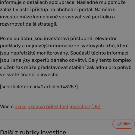
informuje o detailech spolupráce. Následně mu pomůže
založit vlastní přístup na obchodní portál. Na něm si
investor může komplexně spravovat své portfolio a
rozvrhovat další strategii.
Po celou dobu jsou investorovi přístupné relevantní
podklady a nejnovější informace ze světových trhů, které
jsou nepřetržitě monitorovány. Součástí těchto informací
jsou i analýzy expertů daného odvětví. Celý tento komplex
služeb tak může představovat stabilní základnu pro pohyb
ve světě financí a investic.
[sc:articleform id=1 articleid=3257]
Více o
akcie
akciová příležitost
investice
ČEZ
Sdílet
Další z rubriky Investice