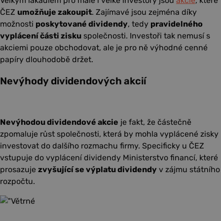
Velkým lákadlem pro malé i velké investory jsou
akcie
, které
ČEZ
umožňuje zakoupit
. Zajímavé jsou zejména díky
možnosti
poskytované dividendy
, tedy
pravidelného
vyplácení části zisku
společnosti. Investoři tak nemusí s
akciemi pouze obchodovat, ale je pro ně výhodné cenné
papíry dlouhodobě držet.
Nevýhody dividendových akcií
Nevýhodou dividendové akcie
je fakt, že částečně
zpomaluje růst společnosti, která by mohla vyplácené zisky
investovat do dalšího rozmachu firmy. Specificky u ČEZ
vstupuje do vyplácení dividendy Ministerstvo financí, které
prosazuje
zvyšující se výplatu dividendy
v zájmu státního
rozpočtu.