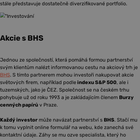
stále představuje dostatečně diverzifikované portfolio.
Akcie s BHS
Jednou ze společností, která pomáhá formou partnerství
svým klientům nalézt informovanou cestu na akciový trh je
BHS
. S tímto partnerem mohou investoři nakupovat akcie
světových firem, například podle
indexu S&P 500
, ale i
tuzemských, jako je ČEZ. Společnost se na českém trhu
pohybuje už od roku 1993 a je zakládajícím členem
Burzy
cenných papírů
v Praze.
Každý investor
může navázat partnerství s
BHS
. Stačí mu
k tomu vyplnit online formulář na webu, kde zanechá své
kontaktní údaje. Záhy se mu ozve specialista, který ho