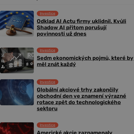
Investice
Odklad AI Actu firmy uklidnil. Kvůli
Shadow AI přitom porušují
povinnosti už dnes
Investice
Sedm ekonomických pojmů, které by
měl znát každý
Investice
Globální akciové trhy zakončily
obchodní den ve znamení výrazné
rotace zpět do technologického
sektoru
Investice
Americké akcie zaznamenaly