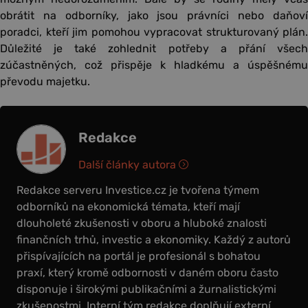
obrátit na odborníky, jako jsou právníci nebo daňoví
poradci, kteří jim pomohou vypracovat strukturovaný plán.
Důležité je také zohlednit potřeby a přání všech
zúčastněných, což přispěje k hladkému a úspěšnému
převodu majetku.
Redakce
Další články autora
Redakce serveru Investice.cz je tvořena týmem
odborníků na ekonomická témata, kteří mají
dlouholeté zkušenosti v oboru a hluboké znalosti
finančních trhů, investic a ekonomiky. Každý z autorů
přispívajících na portál je profesionál s bohatou
praxí, který kromě odbornosti v daném oboru často
disponuje i širokými publikačními a žurnalistickými
zkušenostmi. Interní tým redakce doplňují externí