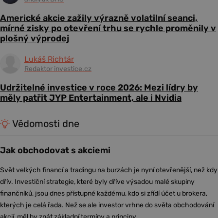
Americké akcie zažily výrazně volatilní seanci,
mírné zisky po otevření trhu se rychle proměnily v
plošný výprodej
Lukáš Richtár
Redaktor investice.cz
Udržitelné investice v roce 2026: Mezi lídry by
měly patřit JYP Entertainment, ale i Nvidia
Vědomosti dne
Jak obchodovat s akciemi
Svět velkých financí a tradingu na burzách je nyní otevřenější, než kdy
dřív. Investiční strategie, které byly dříve výsadou malé skupiny
finančníků, jsou dnes přístupné každému, kdo si zřídí účet u brokera,
kterých je celá řada. Než se ale investor vrhne do světa obchodování
akcií, měl by znát základní termíny a principy.