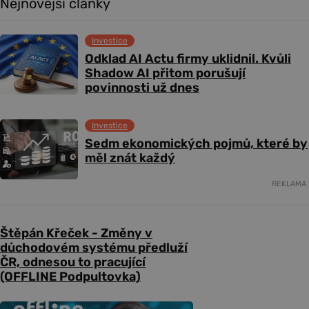
Nejnovější články
Investice
Odklad AI Actu firmy uklidnil. Kvůli
Shadow AI přitom porušují
povinnosti už dnes
Investice
Sedm ekonomických pojmů, které by
měl znát každý
REKLAMA
Štěpán Křeček - Změny v
důchodovém systému předluží
ČR, odnesou to pracující
(OFFLINE Podpultovka)