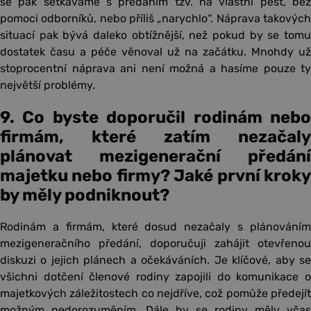
se pak setkáváme s předáním tzv. na vlastní pěst, bez
pomoci odborníků, nebo příliš „narychlo“. Náprava takových
situací pak bývá daleko obtížnější, než pokud by se tomu
dostatek času a péče věnoval už na začátku. Mnohdy už
stoprocentní náprava ani není možná a hasíme pouze ty
největší problémy.
9. Co byste doporučil rodinám nebo
firmám, které zatím nezačaly
plánovat mezigenerační předání
majetku nebo firmy? Jaké první kroky
by měly podniknout?
Rodinám a firmám, které dosud nezačaly s plánováním
mezigeneračního předání, doporučuji zahájit otevřenou
diskuzi o jejich plánech a očekáváních. Je klíčové, aby se
všichni dotčení členové rodiny zapojili do komunikace o
majetkových záležitostech co nejdříve, což pomůže předejít
možným nedorozuměním. Dále by se rodiny měly včas