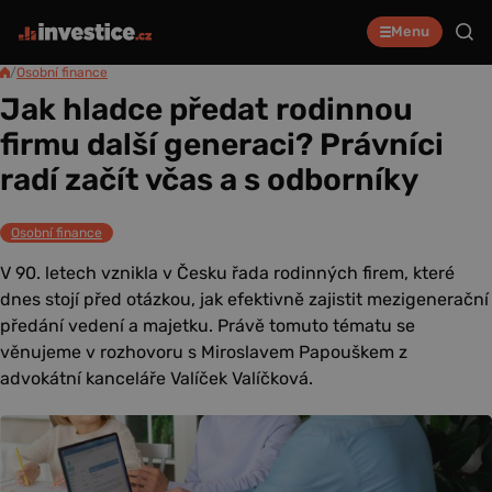
Menu
/
Osobní finance
Jak hladce předat rodinnou
firmu další generaci? Právníci
radí začít včas a s odborníky
Osobní finance
V 90. letech vznikla v Česku řada rodinných firem, které
dnes stojí před otázkou, jak efektivně zajistit mezigenerační
předání vedení a majetku. Právě tomuto tématu se
věnujeme v rozhovoru s Miroslavem Papouškem z
advokátní kanceláře Valíček Valíčková.