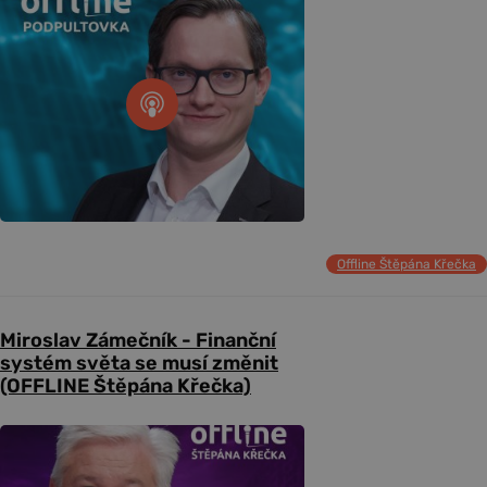
Offline Štěpána Křečka
Miroslav Zámečník - Finanční
systém světa se musí změnit
(OFFLINE Štěpána Křečka)