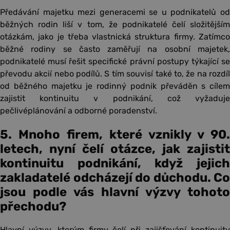
Předávání majetku mezi generacemi se u podnikatelů od
běžných rodin liší v tom, že podnikatelé čelí složitějším
otázkám, jako je třeba vlastnická struktura firmy. Zatímco
běžné rodiny se často zaměřují na osobní majetek,
podnikatelé musí řešit specifické právní postupy týkající se
převodu akcií nebo podílů. S tím souvisí také to, že na rozdíl
od běžného majetku je rodinný podnik převáděn s cílem
zajistit kontinuitu v podnikání, což vyžaduje
pečlivéplánování a odborné poradenství.
5. Mnoho firem, které vznikly v 90.
letech, nyní čelí otázce, jak zajistit
kontinuitu podnikání, když jejich
zakladatelé odcházejí do důchodu. Co
jsou podle vás hlavní výzvy tohoto
přechodu?
Hlavní výzvy, kterým firmy čelí při zajišťování kontinuity