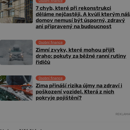
Osobní finance
7 chyb, které při rekonstrukci
děláme nejčastěji. A kvůli kterým náš
domov nemusí být úsporný, zdravý
ani připravený na budoucnost
Osobní finance
Zimní zvyky, které mohou přijít
draho: pokuty za běžné ranní rutiny
řidičů
Osobní finance
Zima přináší rizika újmy na zdraví i
poškození vozidel. Která z nich
pokryje pojištění?
REKLAMA