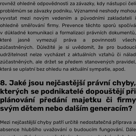
rovněž ohledně odpovědnosti za závazky, kdy nástupci čelí
problémům se závazky podniku. Významné neshody mohou
vyvstat mezi novým vedením a původními zakladateli i
ohledně směřování firmy. Prevence těchto sporů spočívá
v důkladné komunikaci a formalizaci právních dokumentů,
které jasně vymezují práva a povinnosti všech
zúčastněných. Důležité je si uvědomit, že pro budoucí
udržitelnost nelze vycházet z aktuálních vztahů či nálad
zúčastněných, ale držet se předem stanovených pravidel,
která se uplatní bez ohledu na aktuální sympatie, apod.
8. Jaké jsou nejčastější právní chyby,
kterých se podnikatelé dopouštějí při
plánování předání majetku či firmy
svým dětem nebo dalším generacím?
Mezi nejčastější chyby patří určitě nedostatečná příprava a
absence hlubšího uvažování o budoucím fungování. Dále