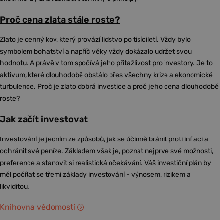
Proč cena zlata stále roste?
Zlato je cenný kov, který provází lidstvo po tisíciletí. Vždy bylo
symbolem bohatství a napříč věky vždy dokázalo udržet svou
hodnotu. A právě v tom spočívá jeho přitažlivost pro investory. Je to
aktivum, které dlouhodobě obstálo přes všechny krize a ekonomické
turbulence. Proč je zlato dobrá investice a proč jeho cena dlouhodobě
roste?
Jak začít investovat
Investování je jedním ze způsobů, jak se účinně bránit proti inflaci a
ochránit své peníze. Základem však je, poznat nejprve své možnosti,
preference a stanovit si realistická očekávání. Váš investiční plán by
měl počítat se třemi základy investování - výnosem, rizikem a
likviditou.
Knihovna vědomostí