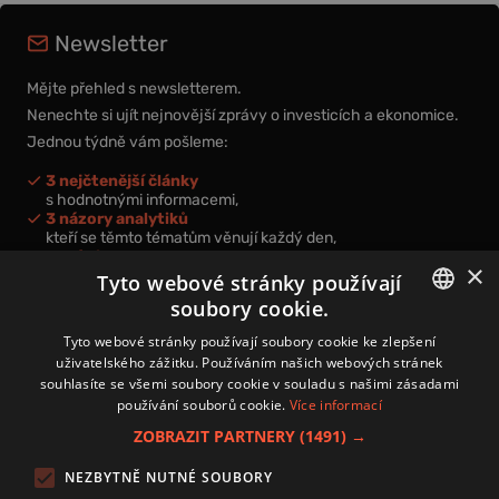
Newsletter
Mějte přehled s newsletterem.
Nenechte si ujít nejnovější zprávy o investicích a ekonomice.
Jednou týdně vám pošleme:
3 nejčtenější články
s hodnotnými informacemi,
3 názory analytiků
kteří se těmto tématům věnují každý den,
nová videa a podcasty
×
k prohloubení vašich znalostí.
Tyto webové stránky používají
soubory cookie.
CZECH
Tyto webové stránky používají soubory cookie ke zlepšení
uživatelského zážitku. Používáním našich webových stránek
CZ
souhlasíte se všemi soubory cookie v souladu s našimi zásadami
Přihlášením k newsletteru vyjadřujete svůj souhlas s
podmínkami
používání souborů cookie.
Více informací
zpracování osobních údajů
.
ZOBRAZIT PARTNERY
(1491) →
Kontakt
NEZBYTNĚ NUTNÉ SOUBORY
Zásady používání souborů cookies