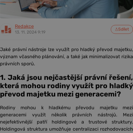
Redakce
Sdílet
13. 11. 2024 9:19
Jaké právní nástroje lze využít pro hladký převod majetku,
význam včasného plánování, a také jak minimalizovat rizika
právních sporů.
1. Jaká jsou nejčastější právní řešení,
která mohou rodiny využít pro hladký
převod majetku mezi generacemi?
Rodiny mohou k hladkému převodu majetku mezi
generacemi využít několik právních nástrojů. Mezi
nejefektivnější patří holdingové a trustové struktury.
Holdingová struktura umožňuje centralizaci rozhodovacích