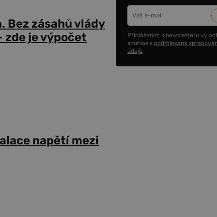
a. Bez zásahů vlády
 zde je výpočet
Přihlášením k newsletteru vyjadř
souhlas s
podmínkami zpracován
údajů
.
alace napětí mezi