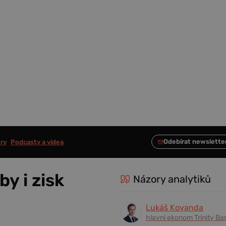
ry
Podcasty a videa
by i zisk
Názory analytiků
Lukáš Kovanda
hlavní ekonom Trinity Ba