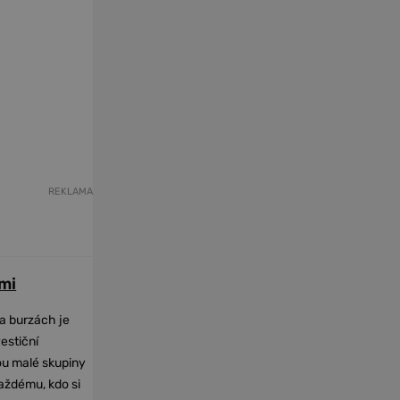
REKLAMA
mi
na burzách je
vestiční
dou malé skupiny
každému, kdo si