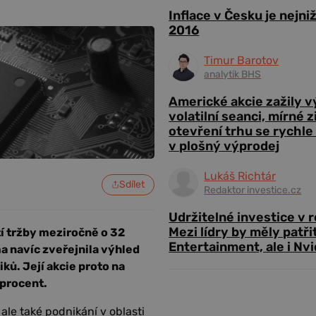
Inflace v Česku je nejni
2016
Timur Barotov
analytik BHS
Americké akcie zažily 
volatilní seanci, mírné 
otevření trhu se rychle
v plošný výprodej
Lukáš Richtár
Sdílet
Redaktor investice.cz
Udržitelné investice v 
Mezi lídry by měly patři
tí tržby meziročně o 32
Entertainment, ale i Nvi
ma navíc zveřejnila výhled
iků. Její akcie proto na
 procent.
ale také podnikání v oblasti