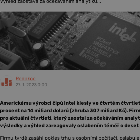
Výhled zaostává za očekáváním analytiků...
Redakce
27. 1. 2023 0:00
Americkému výrobci čipů Intel klesly ve čtvrtém čtvrtle
procent na 14 miliard dolarů (zhruba 307 miliard Kč). Fir
pro aktuální čtvrtletí, který zaostal za očekáváním analyt
výsledky a výhled zareagovaly oslabením téměř o deset
Firmu tvrdě zasáhl pokles trhu s osobními počítači, oslabuje 