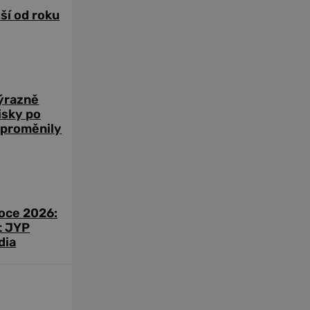
žší od roku
výrazně
zisky po
 proměnily
roce 2026:
t JYP
dia