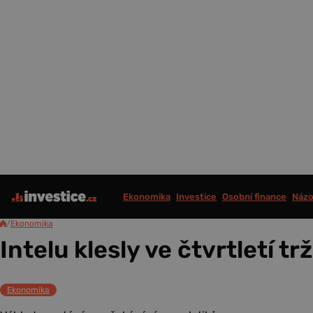
Ekonomika
Investice
Osobní finance
Názo
/
Ekonomika
Intelu klesly ve čtvrtletí trž
Ekonomika