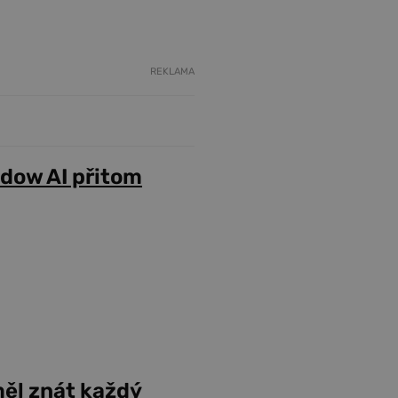
REKLAMA
adow AI přitom
ěl znát každý