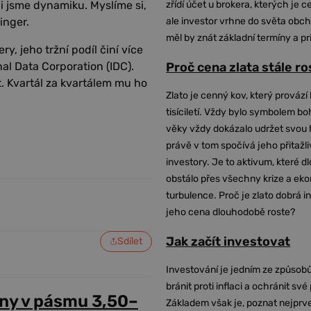
tili jsme dynamiku. Myslíme si,
zřídí účet u brokera, kterých je c
inger.
ale investor vrhne do světa obch
měl by znát základní termíny a pr
y, jeho tržní podíl činí více
al Data Corporation (IDC).
Proč cena zlata stále r
t. Kvartál za kvartálem mu ho
Zlato je cenný kov, který provází 
tisíciletí. Vždy bylo symbolem bo
věky vždy dokázalo udržet svou 
právě v tom spočívá jeho přitažli
investory. Je to aktivum, které 
obstálo přes všechny krize a ek
turbulence. Proč je zlato dobrá i
jeho cena dlouhodobě roste?
Jak začít investovat
Sdílet
Investování je jedním ze způsobů
bránit proti inflaci a ochránit své
ny v pásmu 3,50–
Základem však je, poznat nejprv