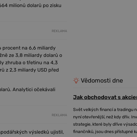
664 milionů dolarů po zisku
REKLAMA
6 procent na 6,6 miliardy
ižně ze 3,8 miliardy dolarů o
ly zhruba o třetinu na 4,3
arů z 2,3 miliardy USD před
Vědomosti dne
olarů. Analytici očekávali
Jak obchodovat s akcie
Svět velkých financí a tradingu 
REKLAMA
nyní otevřenější, než kdy dřív. In
strategie, které byly dříve výsa
podářských výsledků ujistil,
finančníků, jsou dnes přístupné 