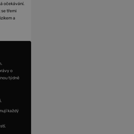
cká očekávání.
 se třemi
izikem a
m.
právy o
dnou týdně
,
nují každý
stí.