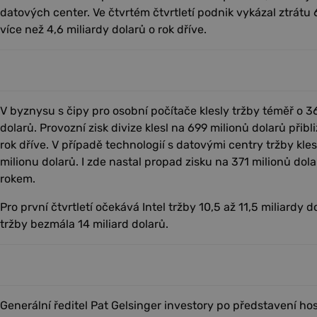
datových center. Ve čtvrtém čtvrtletí podnik vykázal ztrátu 
více než 4,6 miliardy dolarů o rok dříve.
V byznysu s čipy pro osobní počítače klesly tržby téměř o 3
dolarů. Provozní zisk divize klesl na 699 milionů dolarů přibl
rok dříve. V případě technologií s datovými centry tržby kles
milionu dolarů. I zde nastal propad zisku na 371 milionů dol
rokem.
Pro první čtvrtletí očekává Intel tržby 10,5 až 11,5 miliardy d
tržby bezmála 14 miliard dolarů.
Generální ředitel Pat Gelsinger investory po představení hos