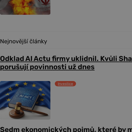
Nejnovější články
Odklad AI Actu firmy uklidnil. Kvůli Sh
porušují povinnosti už dnes
Investice
Sedm ekonomických pojmů, které by m