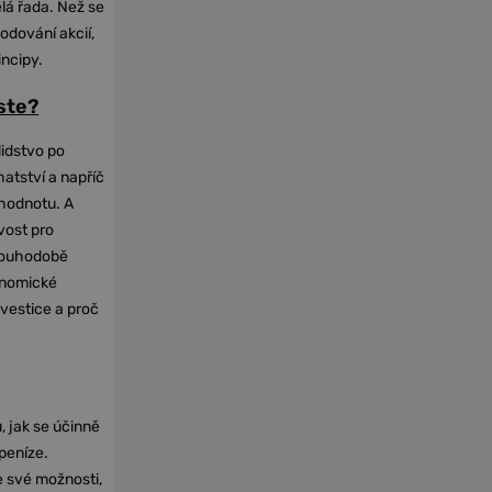
elá řada. Než se
odování akcií,
incipy.
oste?
lidstvo po
hatství a napříč
hodnotu. A
vost pro
dlouhodobě
onomické
nvestice a proč
, jak se účinně
 peníze.
e své možnosti,