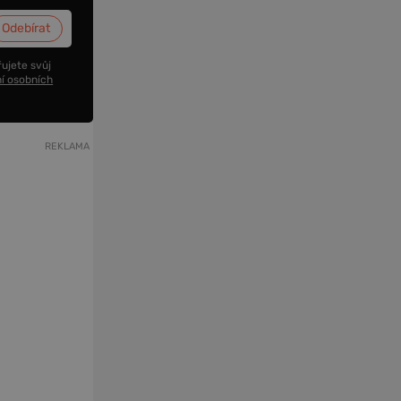
ujete svůj
í osobních
REKLAMA