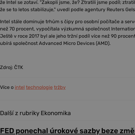
že Intel se zotaví. "Zakopli jsme, že? Ztratili jsme podíl; ztra
že se to letos stabilizuje," uvedl podle agentury Reuters Gels
Intel stále dominuje trhům s čipy pro osobní počítače a server
než 70 procent, vypočítala výzkumná společnost Internation
Ještě v roce 2017 byl ale jeho tržní podíl více než 90 procen
ubírá společnost Advanced Micro Devices (AMD).
Zdroj: ČTK
Více o
intel
technologie
tržby
Další z rubriky Ekonomika
FED ponechal úrokové sazby beze změ