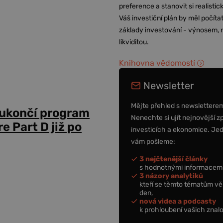
preference a stanovit si realisti
Váš investiční plán by měl počítat
základy investování - výnosem, r
likviditou.
Knihovna vědomostí
Newsletter
Mějte přehled s newslettere
 ukončí program
Nenechte si ujít nejnovější z
 Part D již po
investicích a ekonomice. Je
vám pošleme:
3 nejčtenější články
s hodnotnými informacemi
3 názory analytiků
kteří se těmto tématům vě
den,
nová videa a podcasty
k prohloubení vašich znalo