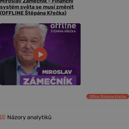
Miroslav Zámečník - Finanční
systém světa se musí změnit
(OFFLINE Štěpána Křečka)
Offline Štěpána Křečka
Názory analytiků