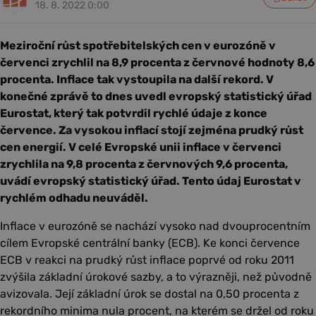
18. 8. 2022 0:00
Meziroční růst spotřebitelských cen v eurozóně v
červenci zrychlil na 8,9 procenta z červnové hodnoty 8,6
procenta. Inflace tak vystoupila na další rekord. V
konečné zprávě to dnes uvedl evropský statistický úřad
Eurostat, který tak potvrdil rychlé údaje z konce
července. Za vysokou inflací stojí zejména prudký růst
cen energií. V celé Evropské unii inflace v červenci
zrychlila na 9,8 procenta z červnových 9,6 procenta,
uvádí evropský statistický úřad. Tento údaj Eurostat v
rychlém odhadu neuváděl.
Inflace v eurozóně se nachází vysoko nad dvouprocentním
cílem Evropské centrální banky (ECB). Ke konci července
ECB v reakci na prudký růst inflace poprvé od roku 2011
zvýšila základní úrokové sazby, a to výrazněji, než původně
avizovala. Její základní úrok se dostal na 0,50 procenta z
rekordního minima nula procent, na kterém se držel od roku