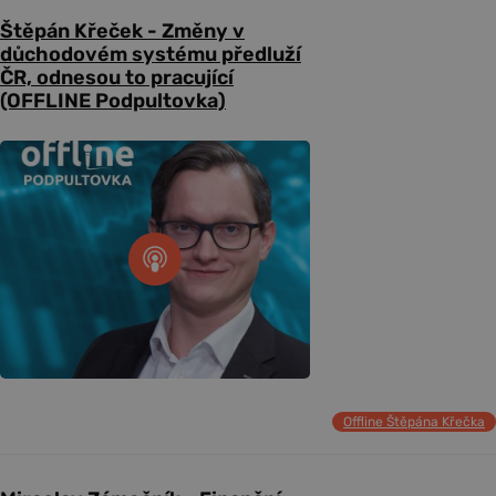
Štěpán Křeček - Změny v
důchodovém systému předluží
ČR, odnesou to pracující
(OFFLINE Podpultovka)
Offline Štěpána Křečka