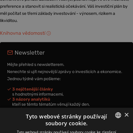
preference a stanovit si realistická očekávání. Váš investiční plán by
měl počítat se třemi základy investování - výnosem, rizikem a
likviditou.
Knihovna vědomostí
Newsletter
Mějte přehled s newsletterem.
Nenechte si ujít nejnovější zprávy o investicích a ekonomice.
Jednou týdně vám pošleme:
3 nejčtenější články
s hodnotnými informacemi,
3 názory analytiků
kteří se těmto tématům věnují každý den,
nová videa a podcasty
×
k prohloubení vašich znalostí.
Tyto webové stránky používají
soubory cookie.
CZECH
Tyto webové stránky používají soubory cookie ke zlepšení