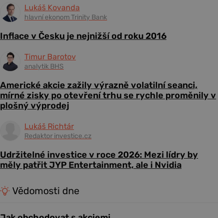
Lukáš Kovanda
hlavní ekonom Trinity Bank
Inflace v Česku je nejnižší od roku 2016
Timur Barotov
analytik BHS
Americké akcie zažily výrazně volatilní seanci,
mírné zisky po otevření trhu se rychle proměnily v
plošný výprodej
Lukáš Richtár
Redaktor investice.cz
Udržitelné investice v roce 2026: Mezi lídry by
měly patřit JYP Entertainment, ale i Nvidia
Vědomosti dne
Jak obchodovat s akciemi