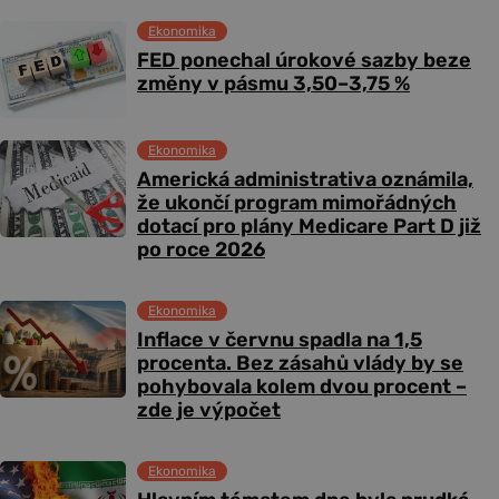
Ekonomika
FED ponechal úrokové sazby beze
změny v pásmu 3,50–3,75 %
Ekonomika
Americká administrativa oznámila,
že ukončí program mimořádných
dotací pro plány Medicare Part D již
po roce 2026
Ekonomika
Inflace v červnu spadla na 1,5
procenta. Bez zásahů vlády by se
pohybovala kolem dvou procent –
zde je výpočet
Ekonomika