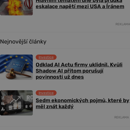
Hlavním tématem dne byla prudká
eskalace napětí mezi USA a Íránem
REKLAMA
Nejnovější články
Investice
Odklad AI Actu firmy uklidnil. Kvůli
Shadow AI přitom porušují
povinnosti už dnes
Investice
Sedm ekonomických pojmů, které by
měl znát každý
REKLAMA