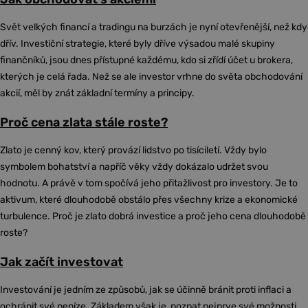
Svět velkých financí a tradingu na burzách je nyní otevřenější, než kdy
dřív. Investiční strategie, které byly dříve výsadou malé skupiny
finančníků, jsou dnes přístupné každému, kdo si zřídí účet u brokera,
kterých je celá řada. Než se ale investor vrhne do světa obchodování
akcií, měl by znát základní termíny a principy.
Proč cena zlata stále roste?
Zlato je cenný kov, který provází lidstvo po tisíciletí. Vždy bylo
symbolem bohatství a napříč věky vždy dokázalo udržet svou
hodnotu. A právě v tom spočívá jeho přitažlivost pro investory. Je to
aktivum, které dlouhodobě obstálo přes všechny krize a ekonomické
turbulence. Proč je zlato dobrá investice a proč jeho cena dlouhodobě
roste?
Jak začít investovat
Investování je jedním ze způsobů, jak se účinně bránit proti inflaci a
ochránit své peníze. Základem však je, poznat nejprve své možnosti,