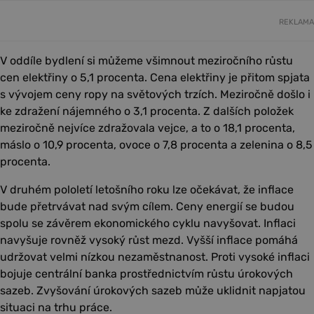
REKLAMA
V oddíle bydlení si můžeme všimnout meziročního růstu
cen elektřiny o 5,1 procenta. Cena elektřiny je přitom spjata
s vývojem ceny ropy na světových trzích. Meziročně došlo i
ke zdražení nájemného o 3,1 procenta. Z dalších položek
meziročně nejvíce zdražovala vejce, a to o 18,1 procenta,
máslo o 10,9 procenta, ovoce o 7,8 procenta a zelenina o 8,5
procenta.
V druhém pololetí letošního roku lze očekávat, že inflace
bude přetrvávat nad svým cílem. Ceny energií se budou
spolu se závěrem ekonomického cyklu navyšovat. Inflaci
navyšuje rovněž vysoký růst mezd. Vyšší inflace pomáhá
udržovat velmi nízkou nezaměstnanost. Proti vysoké inflaci
bojuje centrální banka prostřednictvím růstu úrokových
sazeb. Zvyšování úrokových sazeb může uklidnit napjatou
situaci na trhu práce.