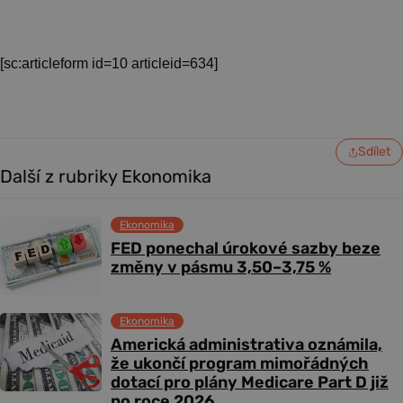
[sc:articleform id=10 articleid=634]
Sdílet
Další z rubriky Ekonomika
Ekonomika
FED ponechal úrokové sazby beze
změny v pásmu 3,50–3,75 %
Ekonomika
Americká administrativa oznámila,
že ukončí program mimořádných
dotací pro plány Medicare Part D již
po roce 2026