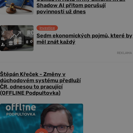
Shadow AI přitom porušují
povinnosti už dnes
Investice
Sedm ekonomických pojmů, které by
měl znát každý
REKLAMA
Štěpán Křeček - Změny v
důchodovém systému předluží
ČR, odnesou to pracující
(OFFLINE Podpultovka)