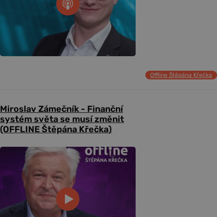
Offline Štěpána Křečka
Miroslav Zámečník - Finanční
systém světa se musí změnit
(OFFLINE Štěpána Křečka)