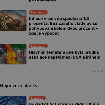
Ekonomika
Inflace v červnu spadla na 1,5
procenta. Bez zásahů vlády by se
pohybovala kolem dvou procent –
zde je výpočet
Ekonomika
Hlavním tématem dne byla prudká
eskalace napětí mezi USA a Íránem
REKLAMA
Nejnovější články
Investice
Odklad AI Actu firmy uklidnil. Kvůli