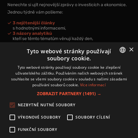
Nenechte si ujít nejnovější zprávy o investicích a ekonomice.
Jednou týdně vám pošleme:
3 nejčtenější články
s hodnotnými informacemi,
3 názory analytiků
kteří se těmto tématům věnují každý den,
nová videa a podcasty
×
k prohloubení vašich znalostí.
Tyto webové stránky používají
soubory cookie.
CZECH
Tyto webové stránky používají soubory cookie ke zlepšení
uživatelského zážitku. Používáním našich webových stránek
CZ
souhlasíte se všemi soubory cookie v souladu s našimi zásadami
Přihlášením k newsletteru vyjadřujete svůj souhlas s
podmínkami
používání souborů cookie.
Více informací
zpracování osobních údajů
.
ZOBRAZIT PARTNERY
(1491) →
Kontakt
NEZBYTNĚ NUTNÉ SOUBORY
Zásady používání souborů cookies
Zpracování osobních údajů
VÝKONOVÉ SOUBORY
SOUBORY CÍLENÍ
Autoři
Nastavení cookies
FUNKČNÍ SOUBORY