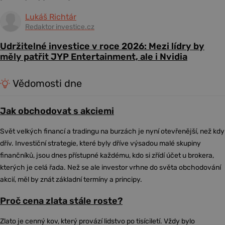
Lukáš Richtár
Redaktor investice.cz
Udržitelné investice v roce 2026: Mezi lídry by
měly patřit JYP Entertainment, ale i Nvidia
Vědomosti dne
Jak obchodovat s akciemi
Svět velkých financí a tradingu na burzách je nyní otevřenější, než kdy
dřív. Investiční strategie, které byly dříve výsadou malé skupiny
finančníků, jsou dnes přístupné každému, kdo si zřídí účet u brokera,
kterých je celá řada. Než se ale investor vrhne do světa obchodování
akcií, měl by znát základní termíny a principy.
Proč cena zlata stále roste?
Zlato je cenný kov, který provází lidstvo po tisíciletí. Vždy bylo