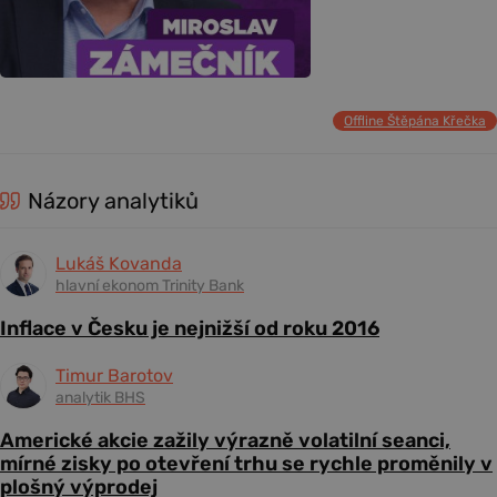
Offline Štěpána Křečka
Názory analytiků
Lukáš Kovanda
hlavní ekonom Trinity Bank
Inflace v Česku je nejnižší od roku 2016
Timur Barotov
analytik BHS
Americké akcie zažily výrazně volatilní seanci,
mírné zisky po otevření trhu se rychle proměnily v
plošný výprodej