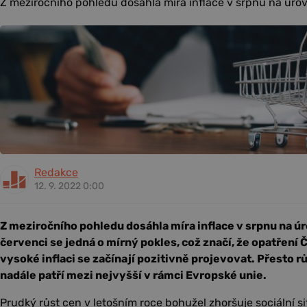
Z meziročního pohledu dosáhla míra inflace v srpnu na úrove
Redakce
12. 9. 2022 0:00
Z meziročního pohledu dosáhla míra inflace v srpnu na úr
červenci se jedná o mírný pokles, což značí, že opatření 
vysoké inflaci se začínají pozitivně projevovat. Přesto 
nadále patří mezi nejvyšší v rámci Evropské unie.
Prudký růst cen v letošním roce bohužel zhoršuje sociální s