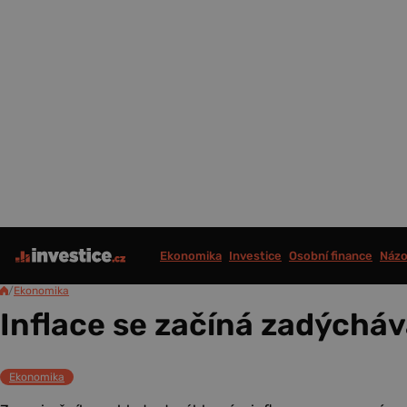
Ekonomika
Investice
Osobní finance
Názo
/
Ekonomika
Inflace se začíná zadýcháv
Ekonomika