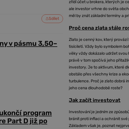
zřídí účet u brokera, kterých je c
ale investor vrhne do světa obch
měl by znát základní termíny a pr
Sdílet
Proč cena zlata stále r
Zlato je cenný kov, který provází 
ny v pásmu 3,50–
tisíciletí. Vždy bylo symbolem bo
věky vždy dokázalo udržet svou 
právě v tom spočívá jeho přitažli
investory. Je to aktivum, které 
obstálo přes všechny krize a ek
turbulence. Proč je zlato dobrá i
jeho cena dlouhodobě roste?
Jak začít investovat
 ukončí program
Investování je jedním ze způsobů
bránit proti inflaci a ochránit své
 Part D již po
Základem však je, poznat nejprv