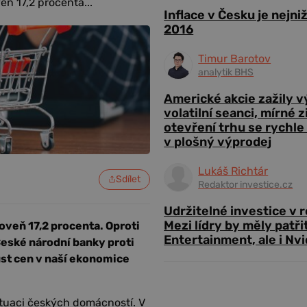
ň 17,2 procenta...
Inflace v Česku je nejni
2016
Timur Barotov
analytik BHS
Americké akcie zažily 
volatilní seanci, mírné 
otevření trhu se rychle
v plošný výprodej
Lukáš Richtár
Sdílet
Redaktor investice.cz
Udržitelné investice v 
Mezi lídry by měly patři
oveň 17,2 procenta. Oproti
Entertainment, ale i Nvi
České národní banky proti
růst cen v naší ekonomice
ituaci českých domácností. V