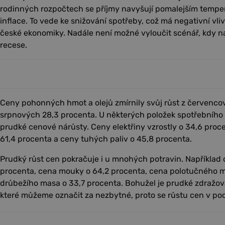
rodinných rozpočtech se příjmy navyšují pomalejším tempe
inflace. To vede ke snižování spotřeby, což má negativní vliv 
české ekonomiky. Nadále není možné vyloučit scénář, kdy n
recese.
Ceny pohonných hmot a olejů zmírnily svůj růst z červenco
srpnových 28,3 procenta. U některých položek spotřebního 
prudké cenové nárůsty. Ceny elektřiny vzrostly o 34,6 proc
61,4 procenta a ceny tuhých paliv o 45,8 procenta.
Prudký růst cen pokračuje i u mnohých potravin. Například c
procenta, cena mouky o 64,2 procenta, cena polotučného m
drůbežího masa o 33,7 procenta. Bohužel je prudké zdražov
které můžeme označit za nezbytné, proto se růstu cen v po