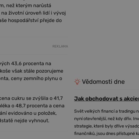
m, než kterým narůstá
na životní úroveň lidí i vývoj
aše hospodářství přejde do
REKLAMA
vých 43,6 procenta na
koše však stále pozorujeme
enta, ceny zemního plynu o
Vědomosti dne
ena cukru se zvýšila o 41,7
Jak obchodovat s akcie
léka o 48,7 procenta a cena
Svět velkých financí a tradingu 
ání evidováno u položek,
nyní otevřenější, než kdy dřív. In
dstatě nejde vyhnout.
strategie, které byly dříve výsa
finančníků, jsou dnes přístupné 