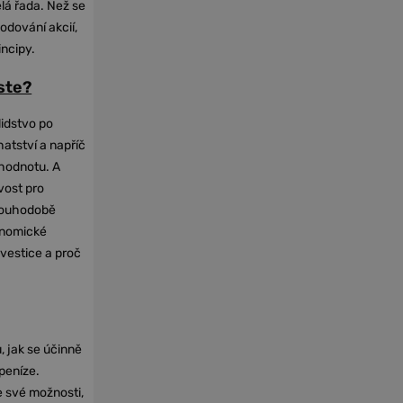
elá řada. Než se
odování akcií,
incipy.
oste?
lidstvo po
hatství a napříč
hodnotu. A
vost pro
dlouhodobě
onomické
nvestice a proč
, jak se účinně
 peníze.
e své možnosti,