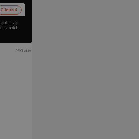
ujete svůj
í osobních
REKLAMA