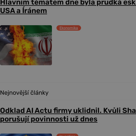
Hlavním tématem dne byla prudká esk
USA a Íránem
Ekonomika
Nejnovější články
Odklad AI Actu firmy uklidnil. Kvůli Sh
porušují povinnosti už dnes