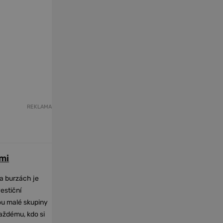
REKLAMA
mi
na burzách je
vestiční
dou malé skupiny
každému, kdo si