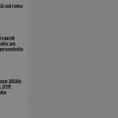
žší od roku
výrazně
zisky po
 proměnily
roce 2026:
t JYP
dia