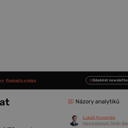
ry
Podcasty a videa
at
Názory analytiků
Lukáš Kovanda
hlavní ekonom Trinity Ba