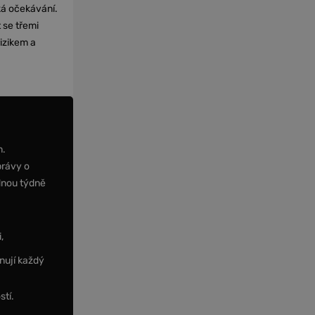
cká očekávání.
 se třemi
izikem a
m.
právy o
dnou týdně
,
nují každý
stí.