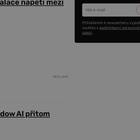
alace napětí mezi
Přihlášením k newsletteru vyjadř
souhlas s
podmínkami zpracován
údajů
.
REKLAMA
adow AI přitom