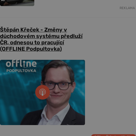
REKLAMA
Štěpán Křeček - Změny v
důchodovém systému předluží
ČR, odnesou to pracující
(OFFLINE Podpultovka)