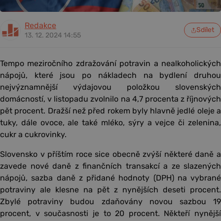
Redakce
Sdílet
13. 12. 2024 14:55
Tempo meziročního zdražování potravin a nealkoholických
nápojů, které jsou po nákladech na bydlení druhou
nejvýznamnější výdajovou položkou slovenských
domácností, v listopadu zvolnilo na 4,7 procenta z říjnových
pět procent. Dražší než před rokem byly hlavně jedlé oleje a
tuky, dále ovoce, ale také mléko, sýry a vejce či zelenina,
cukr a cukrovinky.
Slovensko v příštím roce sice obecně zvýší některé daně a
zavede nové daně z finančních transakcí a ze slazených
nápojů, sazba daně z přidané hodnoty (DPH) na vybrané
potraviny ale klesne na pět z nynějších deseti procent.
Zbylé potraviny budou zdaňovány novou sazbou 19
procent, v současnosti je to 20 procent. Někteří nynější