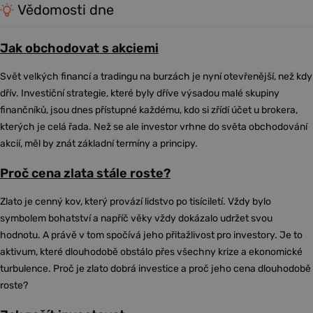
Vědomosti dne
Jak obchodovat s akciemi
Svět velkých financí a tradingu na burzách je nyní otevřenější, než kdy
dřív. Investiční strategie, které byly dříve výsadou malé skupiny
finančníků, jsou dnes přístupné každému, kdo si zřídí účet u brokera,
kterých je celá řada. Než se ale investor vrhne do světa obchodování
akcií, měl by znát základní termíny a principy.
Proč cena zlata stále roste?
Zlato je cenný kov, který provází lidstvo po tisíciletí. Vždy bylo
symbolem bohatství a napříč věky vždy dokázalo udržet svou
hodnotu. A právě v tom spočívá jeho přitažlivost pro investory. Je to
aktivum, které dlouhodobě obstálo přes všechny krize a ekonomické
turbulence. Proč je zlato dobrá investice a proč jeho cena dlouhodobě
roste?