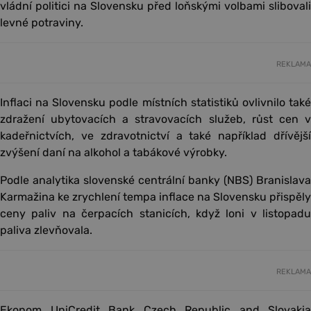
vládní politici na Slovensku před loňskými volbami slibovali
levné potraviny.
REKLAMA
Inflaci na Slovensku podle místních statistiků ovlivnilo také
zdražení ubytovacích a stravovacích služeb, růst cen v
kadeřnictvích, ve zdravotnictví a také například dřívější
zvýšení daní na alkohol a tabákové výrobky.
Podle analytika slovenské centrální banky (NBS) Branislava
Karmažina ke zrychlení tempa inflace na Slovensku přispěly
ceny paliv na čerpacích stanicích, když loni v listopadu
paliva zlevňovala.
REKLAMA
Ekonom UniCredit Bank Czech Republic and Slovakia