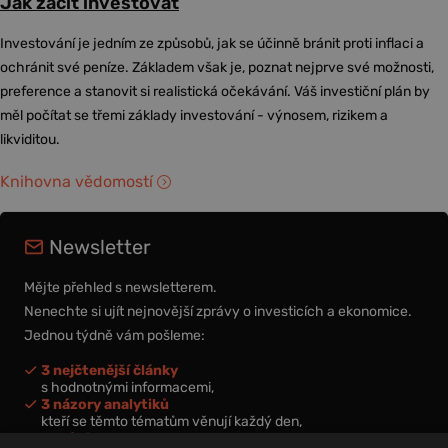
Jak začít investovat
Investování je jedním ze způsobů, jak se účinně bránit proti inflaci a
ochránit své peníze. Základem však je, poznat nejprve své možnosti,
preference a stanovit si realistická očekávání. Váš investiční plán by
měl počítat se třemi základy investování - výnosem, rizikem a
likviditou.
Knihovna vědomostí
Newsletter
Mějte přehled s newsletterem.
Nenechte si ujít nejnovější zprávy o investicích a ekonomice.
Jednou týdně vám pošleme:
3 nejčtenější články
s hodnotnými informacemi,
3 názory analytiků
kteří se těmto tématům věnují každý den,
nová videa a podcasty