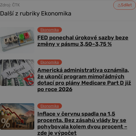
Zdroj: ČTK
Sdílet
Další z rubriky Ekonomika
Ekonomika
FED ponechal úrokové sazby beze
změny v pásmu 3,50–3,75 %
Ekonomika
Americká administrativa oznámila,
že ukončí program mimořádných
dotací pro plány Medicare Part D již
po roce 2026
Ekonomika
Inflace v červnu spadla na 1,5
procenta. Bez zásahů vlády by se
pohybovala kolem dvou procent –
zde je výpočet