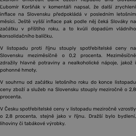
Ľubomír Koršňák v komentáři napsal, že další zrychlení
inflace na Slovensku předpokládá v posledním letošním
měsíci. Ještě vyšší inflace pak podle něj čeká Slováky na
začátku v příštího roku, a to kvůli dopadům vládního
konsolidačního balíčku.
V listopadu proti říjnu stouply spotřebitelské ceny na
Slovensku meziměsíčně o 0,2 procenta. Meziměsíčně
zdražily hlavně potraviny a nealkoholické nápoje, jakož i
pohonné hmoty.
V souhrnu od začátku letošního roku do konce listopadu
ceny zboží a služeb na Slovensku stouply meziročně o 2,8
procenta.
V Česku spotřebitelské ceny v listopadu meziročně vzrostly
o 2,8 procenta, stejně jako v říjnu. Dražší bylo bydlení,
lihoviny či tabákové výrobky.