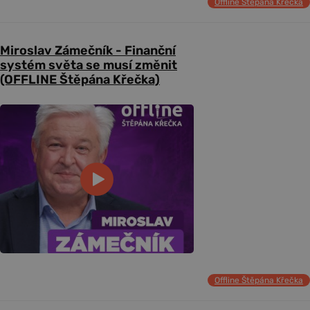
Offline Štěpána Křečka
Miroslav Zámečník - Finanční
systém světa se musí změnit
(OFFLINE Štěpána Křečka)
Offline Štěpána Křečka