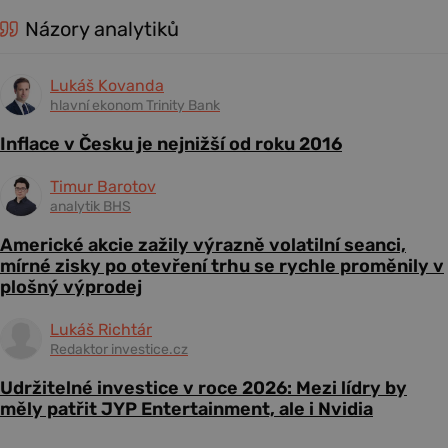
Názory analytiků
Lukáš Kovanda
hlavní ekonom Trinity Bank
Inflace v Česku je nejnižší od roku 2016
Timur Barotov
analytik BHS
Americké akcie zažily výrazně volatilní seanci,
mírné zisky po otevření trhu se rychle proměnily v
plošný výprodej
Lukáš Richtár
Redaktor investice.cz
Udržitelné investice v roce 2026: Mezi lídry by
měly patřit JYP Entertainment, ale i Nvidia