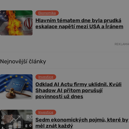
Ekonomika
Hlavním tématem dne byla prudká
eskalace napětí mezi USA a Íránem
REKLAMA
Nejnovější články
Investice
Odklad AI Actu firmy uklidnil. Kvůli
Shadow AI přitom porušují
povinnosti už dnes
Investice
Sedm ekonomických pojmů, které by
měl znát každý