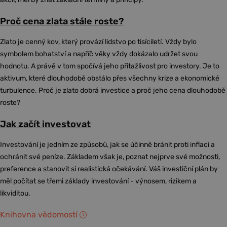
Proč cena zlata stále roste?
Zlato je cenný kov, který provází lidstvo po tisíciletí. Vždy bylo
symbolem bohatství a napříč věky vždy dokázalo udržet svou
hodnotu. A právě v tom spočívá jeho přitažlivost pro investory. Je to
aktivum, které dlouhodobě obstálo přes všechny krize a ekonomické
turbulence. Proč je zlato dobrá investice a proč jeho cena dlouhodobě
roste?
Jak začít investovat
Investování je jedním ze způsobů, jak se účinně bránit proti inflaci a
ochránit své peníze. Základem však je, poznat nejprve své možnosti,
preference a stanovit si realistická očekávání. Váš investiční plán by
měl počítat se třemi základy investování - výnosem, rizikem a
likviditou.
Knihovna vědomostí