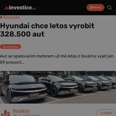
Menu
/
Ekonomika
Hyundai chce letos vyrobit
328.500 aut
Ekonomika
Aut se spalovacím motorem už má letos z továrny vyjet jen
59 procent...
Redakce
Sdílet
20. 9. 2023 0:00