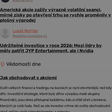
analytik BHS
Americké akcie zažily výrazně volatilní seanci,
mírné zisky po otevření trhu se rychle proměnily v
plošný výprodej
Lukáš Richtár
Redaktor investice.cz
Udržitelné investice v roce 2026: Mezi lídry by
měly patřit JYP Entertainment, ale i Nvidia
Vědomosti dne
Jak obchodovat s akciemi
Svět velkých financí a tradingu na burzách je nyní otevřenější, než kdy
dřív. Investiční strategie, které byly dříve výsadou malé skupiny
finančníků, jsou dnes přístupné každému, kdo si zřídí účet u brokera,
kterých je celá řada. Než se ale investor vrhne do světa obchodování
akcií, měl by znát základní termíny a principy.