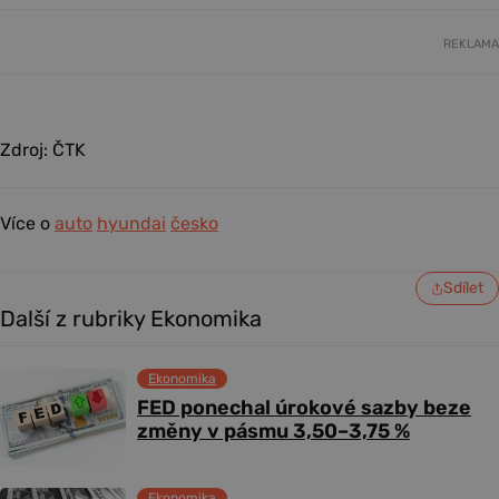
REKLAMA
Zdroj: ČTK
Více o
auto
hyundai
česko
Sdílet
Další z rubriky Ekonomika
Ekonomika
FED ponechal úrokové sazby beze
změny v pásmu 3,50–3,75 %
Ekonomika