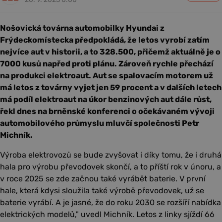
Nošovická továrna automobilky Hyundai z
Frýdeckomístecka předpokládá, že letos vyrobí zatím
nejvíce aut v historii, a to 328.500, přičemž aktuálně je o
7000 kusů napřed proti plánu. Zároveň rychle přechází
na produkci elektroaut. Aut se spalovacím motorem už
má letos z továrny vyjet jen 59 procent a v dalších letech
má podíl elektroaut na úkor benzinových aut dále růst,
řekl dnes na brněnské konferenci o očekávaném vývoji
automobilového průmyslu mluvčí společnosti Petr
Michník.
Výroba elektrovozů se bude zvyšovat i díky tomu, že i druhá
hala pro výrobu převodovek skončí, a to příští rok v únoru, a
v roce 2025 se zde začnou také vyrábět baterie. V první
hale, která kdysi sloužila také výrobě převodovek, už se
baterie vyrábí. A je jasné, že do roku 2030 se rozšíří nabídka
elektrických modelů," uvedl Michník. Letos z linky sjíždí 66