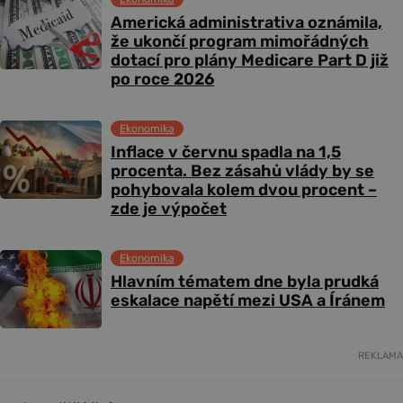
Americká administrativa oznámila,
že ukončí program mimořádných
dotací pro plány Medicare Part D již
po roce 2026
Ekonomika
Inflace v červnu spadla na 1,5
procenta. Bez zásahů vlády by se
pohybovala kolem dvou procent –
zde je výpočet
Ekonomika
Hlavním tématem dne byla prudká
eskalace napětí mezi USA a Íránem
REKLAMA