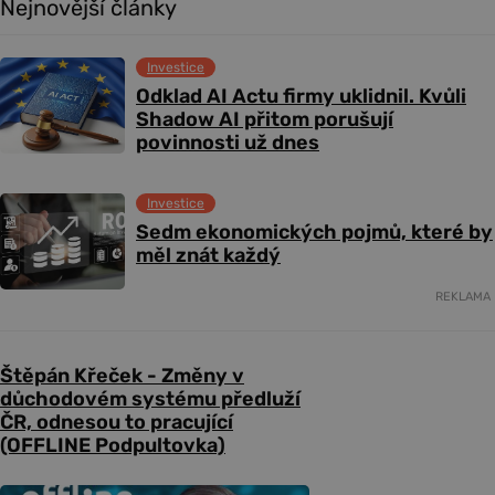
Nejnovější články
Investice
Odklad AI Actu firmy uklidnil. Kvůli
Shadow AI přitom porušují
povinnosti už dnes
Investice
Sedm ekonomických pojmů, které by
měl znát každý
REKLAMA
Štěpán Křeček - Změny v
důchodovém systému předluží
ČR, odnesou to pracující
(OFFLINE Podpultovka)