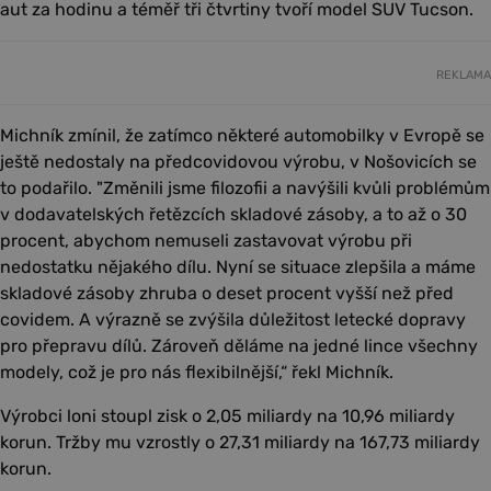
aut za hodinu a téměř tři čtvrtiny tvoří model SUV Tucson.
REKLAMA
Michník zmínil, že zatímco některé automobilky v Evropě se
ještě nedostaly na předcovidovou výrobu, v Nošovicích se
to podařilo. "Změnili jsme filozofii a navýšili kvůli problémům
v dodavatelských řetězcích skladové zásoby, a to až o 30
procent, abychom nemuseli zastavovat výrobu při
nedostatku nějakého dílu. Nyní se situace zlepšila a máme
skladové zásoby zhruba o deset procent vyšší než před
covidem. A výrazně se zvýšila důležitost letecké dopravy
pro přepravu dílů. Zároveň děláme na jedné lince všechny
modely, což je pro nás flexibilnější,“ řekl Michník.
Výrobci loni stoupl zisk o 2,05 miliardy na 10,96 miliardy
korun. Tržby mu vzrostly o 27,31 miliardy na 167,73 miliardy
korun.