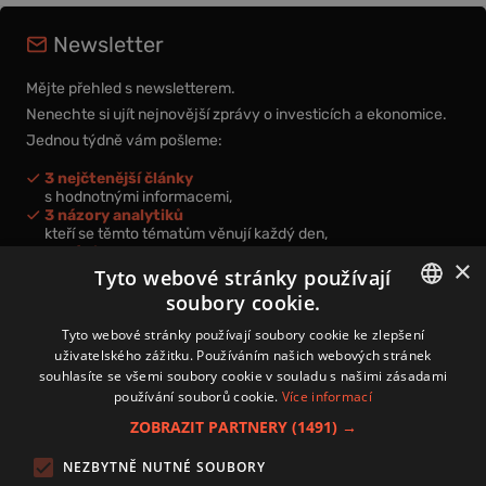
Newsletter
Mějte přehled s newsletterem.
Nenechte si ujít nejnovější zprávy o investicích a ekonomice.
Jednou týdně vám pošleme:
3 nejčtenější články
s hodnotnými informacemi,
3 názory analytiků
kteří se těmto tématům věnují každý den,
nová videa a podcasty
×
k prohloubení vašich znalostí.
Tyto webové stránky používají
soubory cookie.
CZECH
Tyto webové stránky používají soubory cookie ke zlepšení
uživatelského zážitku. Používáním našich webových stránek
CZ
souhlasíte se všemi soubory cookie v souladu s našimi zásadami
Přihlášením k newsletteru vyjadřujete svůj souhlas s
podmínkami
používání souborů cookie.
Více informací
zpracování osobních údajů
.
ZOBRAZIT PARTNERY
(1491) →
Kontakt
NEZBYTNĚ NUTNÉ SOUBORY
Zásady používání souborů cookies